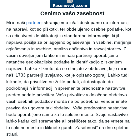
Cenimo vašo zasebnost
Društva
Negospodarstvo,
Mednarodne
Mi in naši
partnerji
shranjujemo in/ali dostopamo do informacij
javni sektor
davčne novičke
na napravi, kot so piškotki, ter obdelujemo osebne podatke, kot
so edinstveni identifikatorji in standardne informacije, ki jih
naprava pošilja za prilagojeno oglaševanje in vsebine, merjenje
oglaševanja in vsebine, analizo občinstva in razvoj storitev.
Z
vašim dovoljenjem lahko mi in naši partnerji uporabljamo
DDV - Davek na
Sodna praksa -
Sodna praksa -
natančne geolokacijske podatke in identifikacijo z iskanjem
dodano vrednost
DURS (davčni
Upravno ter
naprave. Lahko kliknete, da se strinjate z obdelavo, ki jo mi in
bilten)
delovno in
naši 1733 partnerji izvajamo, kot je opisano zgoraj. Lahko tudi
socialno sodišče
kliknete, da privolitve ne želite podati, ali dostopate do
podrobnejših informacij in spremenite prednostne nastavitve,
preden podate privolitev.
Vaša privolitev v določeno obdelavo
vaših osebnih podatkov morda ne bo potrebna, vendar imate
pravico do ugovora taki obdelavi. Vaše prednostne nastavitve
Sodna praksa -
Inšpekcijski
Razpisi
bodo uporabljene samo za to spletno mesto. Svoje nastavitve
Vrhovno sodišče,
pregledi (davčni
lahko kadar koli spremenite ali prekličete tako, da se vrnete na
Višje sodišče in
bilten)
to spletno mesto in kliknete gumb "Zasebnost" na dnu spletne
Ustavno sodišče
strani.