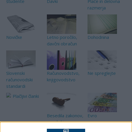
študente
Davki
Plače in delovna
razmerja
Novičke
Letno poročilo,
Dohodnina
davčni obračun
Slovenski
Računovodstvo,
Ne spreglejte
računovodski
knjigovodstvo
standardi
Plačljivi članki
Besedila zakonov,
Evro
pravilniki