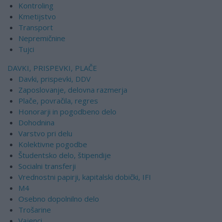
Kontroling
Kmetijstvo
Transport
Nepremičnine
Tujci
DAVKI, PRISPEVKI, PLAČE
Davki, prispevki, DDV
Zaposlovanje, delovna razmerja
Plače, povračila, regres
Honorarji in pogodbeno delo
Dohodnina
Varstvo pri delu
Kolektivne pogodbe
Študentsko delo, štipendije
Socialni transferji
Vrednostni papirji, kapitalski dobički, IFI
M4
Osebno dopolnilno delo
Trošarine
Vajenci