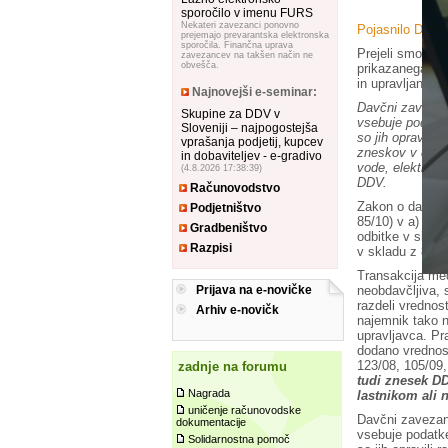
sporočilo v imenu FURS
Nekateri zavezanci ponovno
Pojasnilo DURS,
prejemajo prevarantska elektronska
sporočila. Finančna uprava
Prejeli smo vp
zavezancev na takšen način ne
obvešča.
prikazanega v r
in upravljanja 
Najnovejši e-seminar:
Davčni zavezane
Skupine za DDV v
vsebuje podatke
Sloveniji – najpogostejša
so jih opravili 
vprašanja podjetij, kupcev
zneskov v davč
in dobaviteljev - e-gradivo
vode, elektrike
(4.8.2026 17:38:39)
DDV.
Računovodstvo
Zakon o davku 
Podjetništvo
85/10) v a) toč
Gradbeništvo
odbitke v skla
Razpisi
v skladu z 81. 
Transakcija me
neobdavčljiva, 
Prijava na e-novičke
razdeli vrednost
Arhiv e-novičk
najemnik tako 
upravljavca. Pr
dodano vrednost
123/08, 105/09,
zadnje na forumu
tudi znesek DD
Nagrada
lastnikom ali
uničenje računovodske
Davčni zavezane
dokumentacije
vsebuje podatke
Solidarnostna pomoč