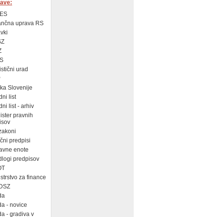
ave:
ES
ančna uprava RS
vki
SZ
Z
S
istični urad
P
a Slovenije
ni list
i list - arhiv
ster pravnih
isov
zakoni
ni predpisi
avne enote
logi predpisov
OT
strstvo za finance
DSZ
da
a - novice
a - gradiva v