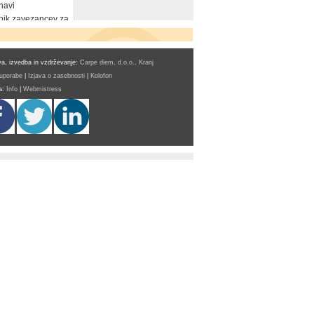
navi
ik zavezancev za
a, izvedba in vzdrževanje:
Carpe diem, d.o.o., Kranj
 uporabe
|
Izjava o zasebnosti
|
Kolofon
a:
Info
|
Webmistress