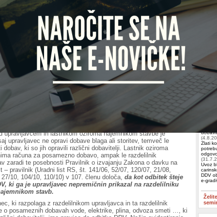
 št. 4230-5818/2011, 26. 7. 2011
rašanje davčnega zavezanca glede pravice do odbitka DDV,
azdelilniku upravljavca stavbe za storitve obratovanja, vzdrževanja
objektov. V zvezi s tem pojasnjujemo:
Iščete 
c, ki razpolaga z razdelilnikom upravljavca in ta razdelilnik
KAPRI 
 o posameznih dobavah (voda, elektrika, plin, odvoz smeti …), ki
različni dobavitelji, ima pravico do odbitka DDV. Način evidentiranja
ne evidence (skupni znesek ali ločeni zneski posameznih dobav
, plina, odvoza smeti…) ne vpliva na pravico zavezanca, da odbije
Račun
Zeus
,
Izobr
na dodano vrednost – ZDDV-1 (Uradni list RS, št. 10/10 – UPB2 in
ki prvega odstavka 67. člena določa, da mora davčni zavezanec za
du s točko a) prvega odstavka 63. člena ZDDV-1,
imeti račun
, izdan
Skupin
do 84. členom tega zakona.
– najp
podjeti
d upravljavcem in lastnikom oziroma najemnikom stavbe je
dobavit
(4.8.2
saj upravljavec ne opravi dobave blaga ali storitev, temveč le
Zlati k
i dobav, ki so jih opravili različni dobavitelji. Lastnik oziroma
potrebu
odgovor
nima računa za posamezno dobavo, ampak le razdelilnik
(31.7.
av zaradi te posebnosti Pravilnik o izvajanju Zakona o davku na
Uvoz bl
 – pravilnik (Uradni list RS, št. 141/06, 52/07, 120/07, 21/08,
carinsk
DDV ob
 27/10, 104/10, 110/10) v 107. členu določa,
da kot odbitek šteje
e-grad
V, ki ga je upravljavec nepremičnin prikazal na razdelilniku
 najemnikom stavb.
Želit
c, ki razpolaga z razdelilnikom upravljavca in ta razdelilnik
semi
 o posameznih dobavah vode, elektrike, plina, odvoza smeti …, ki