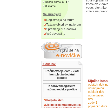
so jih opravili 
Končni obračun - IPI
zneskov v davč
8. marec
vode, elektrike
vpliva na pravi
Ne spreglejte
Registracija na forum
Težave ob prijavi na forum
Spremenjeni e-naslovi
Več obvestil ...
Aktualno:
Računovodja.com - Zlati
komplet in dodatni
dostopi
Ključne bese
odbitek ddv na
Kadrovski oglasi za
upravljavca
računovodske poklice
odbitek ddv
upravljavec
ddv
Podjetništvo
zddv-1
Želite prejemati obvestila
pojasnilo durs