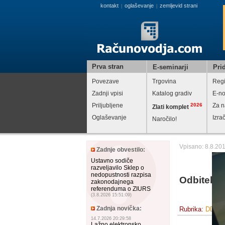
kontakt
oglaševanje
zemljevid strani
|
|
Prva stran
E-seminarji
Prid
Povezave
Trgovina
Regi
Zadnji vpisi
Katalog gradiv
E-no
Priljubljene
2026
Za n
Zlati komplet
Oglaševanje
Izra
Naročilo!
Vpisano: 8.8.20
Zadnje obvestilo:
Ustavno sodiče
razveljavilo Sklep o
nedopustnosti razpisa
Odbitek D
zakonodajnega
referenduma o ZIURS
(3.8.2026 15:51:09)
Zadnja novička:
Rubrika:
DDV - 
14.7.2026 20:29:58
Lažno elektronsko