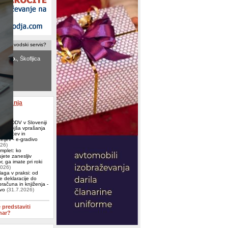
računovodski servis?
d.o.o.
, Škofljica
ovodski servis
 Ljubljana
aževanja
e za DDV v Sloveniji
ogostejša vprašanja
j, kupcev in
eljev - e-gradivo
026)
omplet: ko
jete zanesljiv
, ga imate pri roki
2026)
aga v praksi: od
e deklaracije do
računa in knjiženja -
ivo
(31.7.2026)
e predstaviti
nar?