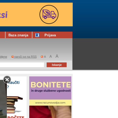
Baza znanja
Prijava
A
A
bljene
naroči se na RSS
A