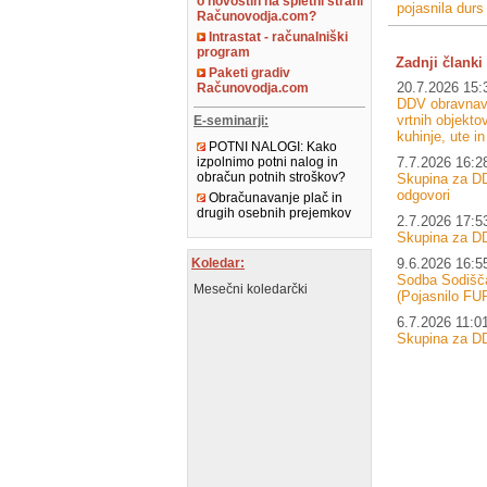
o novostih na spletni strani
pojasnila durs
Računovodja.com?
Intrastat - računalniški
program
Zadnji članki 
Paketi gradiv
20.7.2026 15:
Računovodja.com
DDV obravnava
vrtnih objektov
E-seminarji:
kuhinje, ute i
POTNI NALOGI: Kako
7.7.2026 16:2
izpolnimo potni nalog in
obračun potnih stroškov?
Skupina za DD
odgovori
Obračunavanje plač in
drugih osebnih prejemkov
2.7.2026 17:5
Skupina za D
9.6.2026 16:5
Koledar:
Sodba Sodišč
Mesečni koledarčki
(Pojasnilo FU
6.7.2026 11:0
Skupina za D