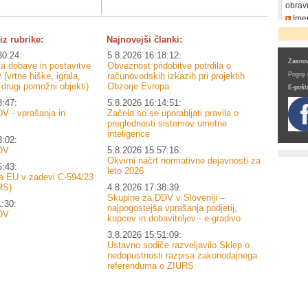
obrav
Imen
DDV
iz rubrike:
Najnovejši članki:
30:24:
5.8.2026 16:18:12:
Zasnov
 dobave in postavitve
Obveznost pridobitve potrdila o
 (vrtne hiške, igrala,
računovodskih izkazih pri projektih
Pogoji
n drugi pomožni objekti)
Obzorje Evropa
E-pošt
8:47:
5.8.2026 16:14:51:
V - vprašanja in
Začela so se uporabljati pravila o
preglednosti sistemov umetne
inteligence
3:02:
DV
5.8.2026 15:57:16:
Okvirni načrt normativne dejavnosti za
5:43:
leto 2026
a EU v zadevi C-594/23
RS)
4.8.2026 17:38:39:
Skupine za DDV v Sloveniji –
1:30:
najpogostejša vprašanja podjetij,
DV
kupcev in dobaviteljev - e-gradivo
3.8.2026 15:51:09:
Ustavno sodiče razveljavilo Sklep o
nedopustnosti razpisa zakonodajnega
referenduma o ZIURS