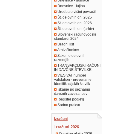
Dnevnice - domače
Dnevnice - tujina
Uredba o višini povračil
Št. delovnih dni 2025
Št. delovnih dni 2026
Št. delovnih dni (arhiv)
Slovenski računovodski
standardi 2024
Uradni list
Arhiv člankov
Zakon o delovnih
razmerjih
TRANSAKCIJSKI RAČUNI
IN DAVČNE ŠTEVILKE
VIES VAT number
validation - preverjanje
Identifikacijskih številk
Iskanje po seznamu
davčnih zavezancev
Register podjetij
Sodna praksa
Izračuni
Izračuni 2026
Obračun plače 2026