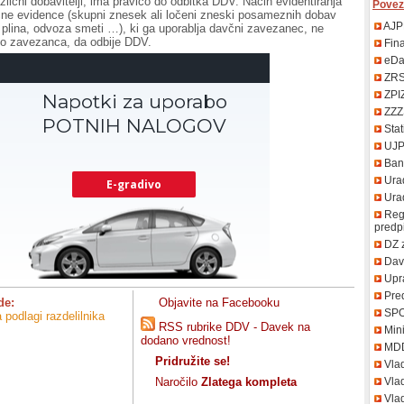
različni dobavitelji, ima pravico do odbitka DDV. Način evidentiranja
Povez
ne evidence (skupni znesek ali ločeni zneski posameznih dobav
AJP
, plina, odvoza smeti …), ki ga uporablja davčni zavezanec, ne
co zavezanca, da odbije DDV.
Fin
eDa
ZR
ZPI
ZZZ
Stat
UJ
Bank
Urad
Uradn
Regi
predp
DZ 
Davč
Upr
Pred
de:
Objavite na Facebooku
SP
 podlagi razdelilnika
RSS rubrike DDV - Davek na
Mini
dodano vrednost!
MD
Pridružite se!
Vla
Naročilo
Zlatega kompleta
Vlad
Vlad