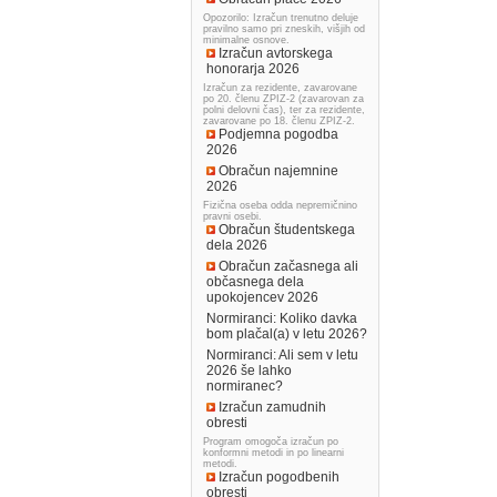
Opozorilo: Izračun trenutno deluje
pravilno samo pri zneskih, višjih od
minimalne osnove.
Izračun avtorskega
honorarja 2026
Izračun za rezidente, zavarovane
po 20. členu ZPIZ-2 (zavarovan za
polni delovni čas), ter za rezidente,
zavarovane po 18. členu ZPIZ-2.
Podjemna pogodba
2026
Obračun najemnine
2026
Fizična oseba odda nepremičnino
pravni osebi.
Obračun študentskega
dela 2026
Obračun začasnega ali
občasnega dela
upokojencev 2026
Normiranci: Koliko davka
bom plačal(a) v letu 2026?
Normiranci: Ali sem v letu
2026 še lahko
normiranec?
Izračun zamudnih
obresti
Program omogoča izračun po
konformni metodi in po linearni
metodi.
Izračun pogodbenih
obresti