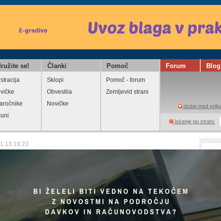
ružite se!
Članki
Pomoč
Forum
Blog
stracija
Sklopi
Pomoč - forum
vičke
Obvestila
Zemljevid strani
aročnike
Novičke
dodaj med prilju
čuni
iskanje po strani:
11 13:19:23
DV na podlagi razdelilnika upravljavca
Davek na dodano vrednost
Natisni