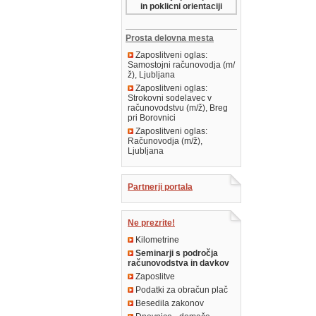
in poklicni orientaciji
Prosta delovna mesta
Zaposlitveni oglas:
Samostojni računovodja (m/
ž), Ljubljana
Zaposlitveni oglas:
Strokovni sodelavec v
računovodstvu (m/ž), Breg
pri Borovnici
Zaposlitveni oglas:
Računovodja (m/ž),
Ljubljana
Partnerji portala
Ne prezrite!
Kilometrine
Seminarji s področja
računovodstva in davkov
Zaposlitve
Podatki za obračun plač
Besedila zakonov