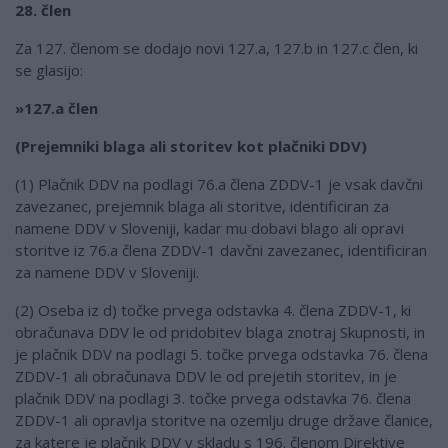
28. člen
Za 127. členom se dodajo novi 127.a, 127.b in 127.c člen, ki
se glasijo:
»127.a člen
(Prejemniki blaga ali storitev kot plačniki DDV)
(1) Plačnik DDV na podlagi 76.a člena ZDDV-1 je vsak davčni
zavezanec, prejemnik blaga ali storitve, identificiran za
namene DDV v Sloveniji, kadar mu dobavi blago ali opravi
storitve iz 76.a člena ZDDV-1 davčni zavezanec, identificiran
za namene DDV v Sloveniji.
(2) Oseba iz d) točke prvega odstavka 4. člena ZDDV-1, ki
obračunava DDV le od pridobitev blaga znotraj Skupnosti, in
je plačnik DDV na podlagi 5. točke prvega odstavka 76. člena
ZDDV-1 ali obračunava DDV le od prejetih storitev, in je
plačnik DDV na podlagi 3. točke prvega odstavka 76. člena
ZDDV-1 ali opravlja storitve na ozemlju druge države članice,
za katere je plačnik DDV v skladu s 196. členom Direktive