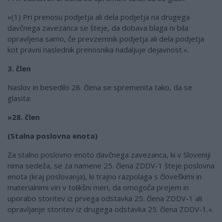
»(1) Pri prenosu podjetja ali dela podjetja na drugega
davčnega zavezanca se šteje, da dobava blaga ni bila
opravljena samo, če prevzemnik podjetja ali dela podjetja
kot pravni naslednik prenosnika nadaljuje dejavnost.«.
3. člen
Naslov in besedilo 28. člena se spremenita tako, da se
glasita:
»28. člen
(Stalna poslovna enota)
Za stalno poslovno enoto davčnega zavezanca, ki v Sloveniji
nima sedeža, se za namene 25. člena ZDDV-1 šteje poslovna
enota (kraj poslovanja), ki trajno razpolaga s človeškimi in
materialnimi viri v tolikšni meri, da omogoča prejem in
uporabo storitev iz prvega odstavka 25. člena ZDDV-1 ali
opravljanje storitev iz drugega odstavka 25. člena ZDDV-1.«.