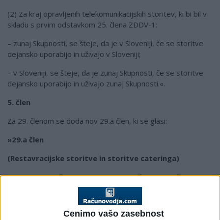
(2) Za kraj opravljenih telekomunikacijskih storitev, ki bi bil v
skladu s prvim odstavkom 25. člena ZDDV-1:
– zunaj Skupnosti, se šteje, da je v Sloveniji, če se storitve
dejansko uporabijo in uživajo v Sloveniji;
– v Sloveniji, se šteje, da je zunaj Skupnosti, če se storitve
dejansko uporabijo in uživajo zunaj Skupnosti.«.
5. člen
Za 29. členom se doda nov 29.a člen, ki se glasi:
»29.a člen
(Restavracijske storitve in storitve cateringa)
(1) Restavracijske storitve so storitve, ki se opravljajo v
prostorih izvajalca storitev in obsegajo dobavo pripravljene
ali nepripravljene hrane in/ali pijače za uporabo ljudi ter
zadosten obseg pomožnih storitev, ki omogočajo njihovo
Cenimo vašo zasebnost