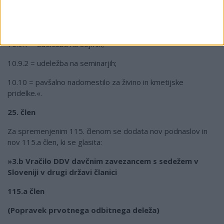
10.9 = udeležba na sejmih in seminarjih, izobraževanju ali
usposabljanju;
10.9.1 = udeležba na sejmih;
10.9.2 = udeležba na seminarjih;
10.10 = pavšalno nadomestilo za živino in kmetijske
pridelke.«.
25. člen
Za spremenjenim 115. členom se dodata nov podnaslov in
nov 115.a člen, ki se glasita:
»3.b Vračilo DDV davčnim zavezancem s sedežem v
Sloveniji v drugi državi članici
115.a člen
(Popravek prvotnega odbitnega deleža)