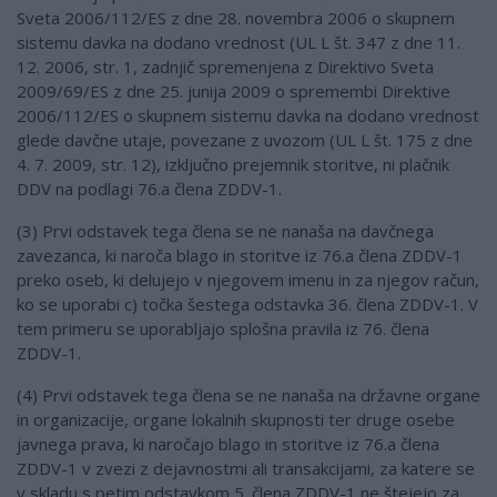
Sveta 2006/112/ES z dne 28. novembra 2006 o skupnem
sistemu davka na dodano vrednost (UL L št. 347 z dne 11.
12. 2006, str. 1, zadnjič spremenjena z Direktivo Sveta
2009/69/ES z dne 25. junija 2009 o spremembi Direktive
2006/112/ES o skupnem sistemu davka na dodano vrednost
glede davčne utaje, povezane z uvozom (UL L št. 175 z dne
4. 7. 2009, str. 12), izključno prejemnik storitve, ni plačnik
DDV na podlagi 76.a člena ZDDV-1.
(3) Prvi odstavek tega člena se ne nanaša na davčnega
zavezanca, ki naroča blago in storitve iz 76.a člena ZDDV-1
preko oseb, ki delujejo v njegovem imenu in za njegov račun,
ko se uporabi c) točka šestega odstavka 36. člena ZDDV-1. V
tem primeru se uporabljajo splošna pravila iz 76. člena
ZDDV-1.
(4) Prvi odstavek tega člena se ne nanaša na državne organe
in organizacije, organe lokalnih skupnosti ter druge osebe
javnega prava, ki naročajo blago in storitve iz 76.a člena
ZDDV-1 v zvezi z dejavnostmi ali transakcijami, za katere se
v skladu s petim odstavkom 5. člena ZDDV-1 ne štejejo za