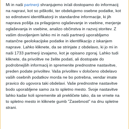
takojšnje užitje.
Mi in naši
partnerji
shranjujemo in/ali dostopamo do informacij
(2) Storitve cateringa so storitve iz prejšnjega odstavka, ki
na napravi, kot so piškotki, ter obdelujemo osebne podatke, kot
so edinstveni identifikatorji in standardne informacije, ki jih
se ne opravljajo v prostorih izvajalca storitev.
naprava pošilja za prilagojeno oglaševanje in vsebine, merjenje
(3) Za restavracijske storitve in storitve cateringa ne štejejo:
oglaševanja in vsebine, analizo občinstva in razvoj storitev.
Z
vašim dovoljenjem lahko mi in naši partnerji uporabljamo
– dobave pripravljene ali nepripravljene hrane (npr.: ponudba
natančne geolokacijske podatke in identifikacijo z iskanjem
hrane kot »vzemi s seboj« v restavracijah, supermarketih in
naprave. Lahko kliknete, da se strinjate z obdelavo, ki jo mi in
podobno);
naši 1733 partnerji izvajamo, kot je opisano zgoraj. Lahko tudi
kliknete, da privolitve ne želite podati, ali dostopate do
– dobave, ki obsegajo le pripravo in prevoz hrane;
podrobnejših informacij in spremenite prednostne nastavitve,
preden podate privolitev.
Vaša privolitev v določeno obdelavo
– v splošnem dobave, ki obsegajo pripravo in dostavo hrane
vaših osebnih podatkov morda ne bo potrebna, vendar imate
in/ali pijače brez katerekoli druge pomožne storitve.
pravico do ugovora taki obdelavi. Vaše prednostne nastavitve
bodo uporabljene samo za to spletno mesto. Svoje nastavitve
(4) V primerih iz prejšnjega odstavka je dobava hrane in/ali
lahko kadar koli spremenite ali prekličete tako, da se vrnete na
pijače brez spremljajočih storitev obravnavana kot dobava
to spletno mesto in kliknete gumb "Zasebnost" na dnu spletne
blaga, za katero se kraj obdavčitve določi v skladu z 19. do
strani.
21. členom ZDDV-1.
(5) Če dobavi hrano in/ali pijačo en davčni zavezanec,
pomožne storitve pa za istega prejemnika drug davčni