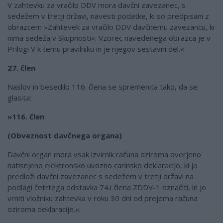
V zahtevku za vračilo DDV mora davčni zavezanec, s
sedežem v tretji državi, navesti podatke, ki so predpisani z
obrazcem »Zahtevek za vračilo DDV davčnemu zavezancu, ki
nima sedeža v Skupnosti«. Vzorec navedenega obrazca je v
Prilogi V k temu pravilniku in je njegov sestavni del.«.
27. člen
Naslov in besedilo 116. člena se spremenita tako, da se
glasita:
»116. člen
(Obveznost davčnega organa)
Davčni organ mora vsak izvirnik računa oziroma overjeno
natisnjeno elektronsko uvozno carinsko deklaracijo, ki jo
predloži davčni zavezanec s sedežem v tretji državi na
podlagi četrtega odstavka 74.i člena ZDDV-1 označiti, in jo
vrniti vložniku zahtevka v roku 30 dni od prejema računa
oziroma deklaracije.«.