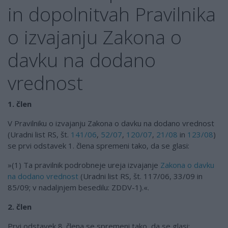
in dopolnitvah Pravilnika
o izvajanju Zakona o
davku na dodano
vrednost
1. člen
V Pravilniku o izvajanju Zakona o davku na dodano vrednost
(Uradni list RS, št.
141/06
,
52/07
,
120/07
,
21/08
in
123/08
)
se prvi odstavek 1. člena spremeni tako, da se glasi:
»(1) Ta pravilnik podrobneje ureja izvajanje
Zakona o davku
na dodano vrednost
(Uradni list RS, št. 117/06, 33/09 in
85/09; v nadaljnjem besedilu: ZDDV-1).«.
2. člen
Prvi odstavek 8. člena se spremeni tako, da se glasi: