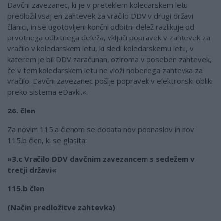
Davčni zavezanec, ki je v preteklem koledarskem letu
predložil vsaj en zahtevek za vračilo DDV v drugi državi
članici, in se ugotovljeni končni odbitni delež razlikuje od
prvotnega odbitnega deleža, vključi popravek v zahtevek za
vračilo v koledarskem letu, ki sledi koledarskemu letu, v
katerem je bil DDV zaračunan, oziroma v poseben zahtevek,
če v tem koledarskem letu ne vloži nobenega zahtevka za
vračilo. Davčni zavezanec pošlje popravek v elektronski obliki
preko sistema eDavki.«.
26. člen
Za novim 115.a členom se dodata nov podnaslov in nov
115.b člen, ki se glasita:
»3.c Vračilo DDV davčnim zavezancem s sedežem v
tretji državi«
115.b člen
(Način predložitve zahtevka)