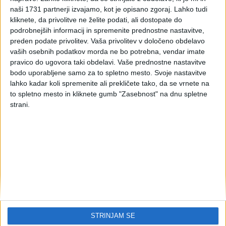
dializo
naši 1731 partnerji izvajamo, kot je opisano zgoraj. Lahko tudi
kliknete, da privolitve ne želite podati, ali dostopate do
podrobnejših informacij in spremenite prednostne nastavitve,
Pojasnilo DURS, št. 4230-401/2010-2, 29. 11. 2010
preden podate privolitev.
Vaša privolitev v določeno obdelavo
Po pojasnilu SURS spada storitev prevoza dializnih bolnikov
vaših osebnih podatkov morda ne bo potrebna, vendar imate
z reševalnim vozilom v šifro SKD: Q/86.909. V zvezi s
pravico do ugovora taki obdelavi. Vaše prednostne nastavitve
priznavanjem oprostitve iz 15. točke prvega odstavka 42.
bodo uporabljene samo za to spletno mesto. Svoje nastavitve
člena ZDDV-1 ni pomembno, ali je bolnik v takem stanju, da
lahko kadar koli spremenite ali prekličete tako, da se vrnete na
potrebuje prevoz z reševalnim prevozom ali ne, ampak da je
to spletno mesto in kliknete gumb "Zasebnost" na dnu spletne
prevoz opravljen z reševalnim vozilom. Tako je storitev
strani.
prevoza dializnih bolnikov z reševalnim vozilom v skladu s 15.
točko prvega odstavka 42. člena ZDDV-1 oproščena plačila
DDV.
Storitev prevoza dializnih bolnikov z navadnim osebnim
avtomobilom, pri čemer se cena prevoza zaračunava glede
na prevožene kilometre, spada v šifro SKD: H/49.391 –
Medkrajevni in drug cestni potniški promet. V tem primeru
oprostitev plačila DDV v skladu s 15. točko prvega odstavka
42. člena ZDDV-1 ni mogoča.
STRINJAM SE