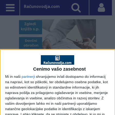
Računovodja.com
Cenimo vašo zasebnost
Mi in naši
partnerji
shranjujemo in/ali dostopamo do informacij
na napravi, kot so piškotki, ter obdelujemo osebne podatke, kot
so edinstveni identifikatorji in standardne informacije, ki jih
PRVA STRAN
DDV - DAVEK NA DODANO VREDNOST
naprava pošilja za prilagojeno oglaševanje in vsebine, merjenje
oglaševanja in vsebine, analizo občinstva in razvoj storitev.
Z
Vpisano: 13. december 2010 ob 16:6
vašim dovoljenjem lahko mi in naši partnerji uporabljamo
Prevozi bolnikov na
natančne geolokacijske podatke in identifikacijo z iskanjem
naprave. Lahko kliknete, da se strinjate z obdelavo, ki jo mi in