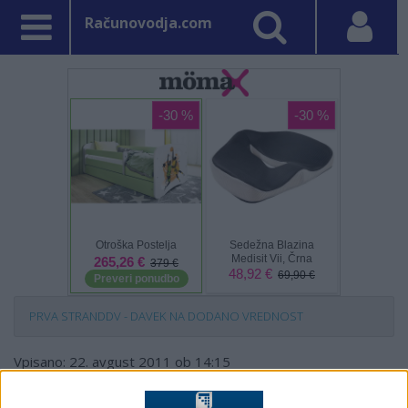
Računovodja.com
PRVA STRAN
DDV - DAVEK NA DODANO VREDNOST
Vpisano: 22. avgust 2011 ob 14:15
Obravnava daril manjših