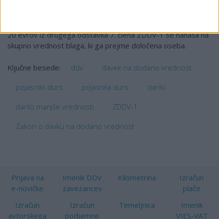
dajejo istim osebam, zato je treba v vsakem konkretnem
primeru presoditi, ali sta pogoja izpolnjena, saj se
propagandne akcije med seboj razlikujejo. Vrednost darila
20 evrov iz drugega odstavka 7. člena ZDDV-1 se nanaša na
skupno vrednost blaga, ki ga prejme določena oseba.
ddv
davek na dodano vrednost
Ključne besede:
pojasnilo durs
pojasnila durs
darilo
darilo manjše vrednosti
ZDDV-1
Zakon o davku na dodano vrednost
Prijava na
Imenik DDV
Kilometrina
Izračun
e-novičke
zavezancev
plače
Izračun
Izračun
Temeljnica
Imenik
avtorskega
podjemne
VIES-VAT