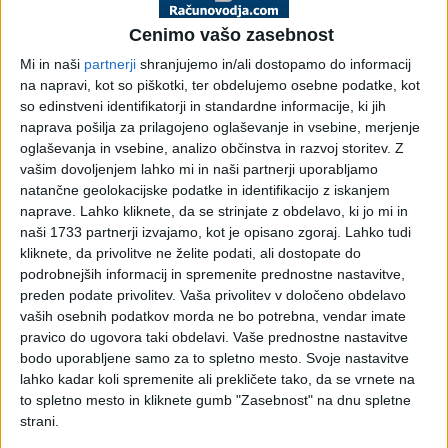
vrednosti po ZDDV-1
Cenimo vašo zasebnost
Mi in naši
partnerji
shranjujemo in/ali dostopamo do informacij
Pojasnilo DURS, št. 4230-2658/2011, 4. 5. 2011
na napravi, kot so piškotki, ter obdelujemo osebne podatke, kot
Prejeli smo vprašanje davčnega zavezanca glede davčne
so edinstveni identifikatorji in standardne informacije, ki jih
obravnave daril manjših vrednosti v propagandnih akcijah.
naprava pošilja za prilagojeno oglaševanje in vsebine, merjenje
oglaševanja in vsebine, analizo občinstva in razvoj storitev.
Z
Trgovske družbe zaradi pospeševanja prodaje svojim
vašim dovoljenjem lahko mi in naši partnerji uporabljamo
kupcem ponujajo različne ugodnosti preko številnih tržnih
natančne geolokacijske podatke in identifikacijo z iskanjem
akcij. Davčni zavezanec opisuje primer akcije, v okviru katere
naprave. Lahko kliknete, da se strinjate z obdelavo, ki jo mi in
kupec z nakupom blaga pridobi pravico do popusta, ki ga
naši 1733 partnerji izvajamo, kot je opisano zgoraj. Lahko tudi
lahko koristi šele pri enem od naslednjih nakupov. V zvezi s
kliknete, da privolitve ne želite podati, ali dostopate do
tem pojasnjujemo:
podrobnejših informacij in spremenite prednostne nastavitve,
preden podate privolitev.
Vaša privolitev v določeno obdelavo
Dajanje daril manjših vrednosti v okviru propagandnih akcij,
vaših osebnih podatkov morda ne bo potrebna, vendar imate
ne šteje za dobavo blaga za plačilo, če se dajejo le občasno in
pravico do ugovora taki obdelavi. Vaše prednostne nastavitve
če se ne dajejo istim osebam. Vrednost darila 20 evrov iz
bodo uporabljene samo za to spletno mesto. Svoje nastavitve
drugega odstavka 7. člena ZDDV-1 se nanaša na skupno
lahko kadar koli spremenite ali prekličete tako, da se vrnete na
vrednost blaga, ki ga kot darilo prejme določena oseba.
to spletno mesto in kliknete gumb "Zasebnost" na dnu spletne
strani.
Za dobavo blaga, opravljeno za plačilo, se na podlagi 7. člena
Zakona o davku na dodano vrednost – ZDDV-1 (Uradni list