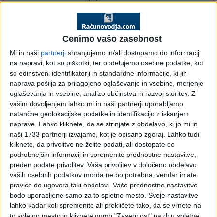
identifikacije za namene
DDV in predložitev
Cenimo vašo zasebnost
dokazil k zahtevkom za
Mi in naši
partnerji
shranjujemo in/ali dostopamo do informacij
na napravi, kot so piškotki, ter obdelujemo osebne podatke, kot
izdajo identifikacijskih
so edinstveni identifikatorji in standardne informacije, ki jih
naprava pošilja za prilagojeno oglaševanje in vsebine, merjenje
številk DDV-P2 in DDV-
oglaševanja in vsebine, analizo občinstva in razvoj storitev.
Z
vašim dovoljenjem lahko mi in naši partnerji uporabljamo
P3
natančne geolokacijske podatke in identifikacijo z iskanjem
naprave. Lahko kliknete, da se strinjate z obdelavo, ki jo mi in
naši 1733 partnerji izvajamo, kot je opisano zgoraj. Lahko tudi
kliknete, da privolitve ne želite podati, ali dostopate do
Od 1. 1. 2017 dalje postopke dodelitve identifikacijske
podrobnejših informacij in spremenite prednostne nastavitve,
številke za namene DDV urejajo na Finančnem uradu
preden podate privolitev.
Vaša privolitev v določeno obdelavo
Nova Gorica.
vaših osebnih podatkov morda ne bo potrebna, vendar imate
pravico do ugovora taki obdelavi. Vaše prednostne nastavitve
Finančna uprava RS (v nadaljevanju FURS) je konec decembra
bodo uporabljene samo za to spletno mesto. Svoje nastavitve
2016 v zvezi z izvajanjem postopkov identifikacije za
lahko kadar koli spremenite ali prekličete tako, da se vrnete na
namene DDV na svoji spletni strani objavila
obvestilo
, da bo
to spletno mesto in kliknete gumb "Zasebnost" na dnu spletne