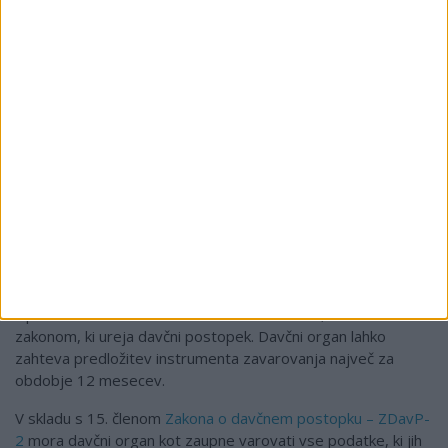
opravlja dejavnost v državi, kjer ima sedež.
Zahtevek za izdajo identifikacijske številke za DDV mora
davčni zavezanec pravočasno oddati v elektronski obliki (v
sistemu eDavki na obrazcu DDV-P2 oz. DDV-P3,
neposredno po sistemu e-VEM ali na točkah vse na enem
mesu – točke VEM).
Če davčni organ dvomi o upravičenosti dodelitve
identifikacijske številke za DDV, lahko na podlagi prvega
odstavka 77.a člena
Zakona o davku na dodano vrednost -
ZDDV-1
od davčnega zavezanca, ki zahteva da se mu dodeli
identifikacijska številka za DDV oziroma kadarkoli po dodelitvi
te številke, zahteva predložitev instrumenta zavarovanja
izpolnitve davčne obveznosti iz naslova DDV, v skladu z
zakonom, ki ureja davčni postopek. Davčni organ lahko
zahteva predložitev instrumenta zavarovanja največ za
obdobje 12 mesecev.
V skladu s 15. členom
Zakona o davčnem postopku – ZDavP-
2
mora davčni organ kot zaupne varovati vse podatke, ki jih