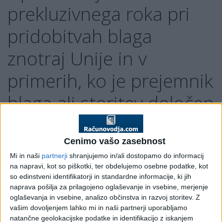
prekluzivnega roka pri
pridobitvah blaga
znotraj Unije in v
primerih, ko je prejemnik
blaga ali storitev določen
kot plačnik DDV
Cenimo vašo zasebnost
Pojasnilo DURS, št. 4230-598441/2013-1, 14. 11. 2013
Mi in naši
partnerji
shranjujemo in/ali dostopamo do informacij
Na vprašanje v zvezi z upoštevanjem prekluzivnega roka za
na napravi, kot so piškotki, ter obdelujemo osebne podatke, kot
uveljavljanje pravice do odbitka DDV pri pridobitvah blaga
so edinstveni identifikatorji in standardne informacije, ki jih
znotraj Unije in v primerih, ko je prejemnik blaga ali storitev
naprava pošilja za prilagojeno oglaševanje in vsebine, merjenje
določen kot plačnik DDV, pojasnjujemo:
oglaševanja in vsebine, analizo občinstva in razvoj storitev.
Z
vašim dovoljenjem lahko mi in naši partnerji uporabljamo
Če se v postopku davčnega nadzora ugotovi, da v primeru
natančne geolokacijske podatke in identifikacijo z iskanjem
pridobitve blaga znotraj Unije ali v primeru mehanizma