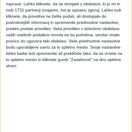
naprave. Lahko kliknete, da se strinjate z obdelavo, ki jo mi in
obrnjene davčne obveznosti DDV ni bil obračunan, se
naši 1731 partnerji izvajamo, kot je opisano zgoraj. Lahko tudi
davčnemu zavezancu naloži plačilo davka. Ker DDV ni bil
kliknete, da privolitve ne želite podati, ali dostopate do
obračunan pravočasno, se davčnega zavezanca lahko z globo
podrobnejših informacij in spremenite prednostne nastavitve,
kaznuje za prekršek. Če ni ugotovljeno, da je transakcija
preden podate privolitev.
Vaša privolitev v določeno obdelavo
izvedena z namenom goljufije oziroma zlorabe določb ZDDV-1,
vaših osebnih podatkov morda ne bo potrebna, vendar imate
lahko davčni zavezanec uveljavlja pravico do odbitka tega DDV.
pravico do ugovora taki obdelavi. Vaše prednostne nastavitve
Navedeno velja tudi, če je prekluzivni rok za uveljavljanje
bodo uporabljene samo za to spletno mesto. Svoje nastavitve
odbitka DDV že potekel.
lahko kadar koli spremenite ali prekličete tako, da se vrnete na
to spletno mesto in kliknete gumb "Zasebnost" na dnu spletne
Davčni zavezanec, ki sam ugotovi, da v obravnavnih primerih
strani.
ni pravočasno obračunal DDV, lahko ugotovljeno napako
popravi v tekočem obračunu DDV v skladu z 88.b členom
ZDDV-1, hkrati pa lahko uveljavlja tudi pravico do odbitka tega
DDV. Navedeno velja tudi, če je prekluzivni rok že potekel. Od
zneska obračunanega DDV, ki je predmet popravka, obračuna
in plača predpisane obresti, povečane za ustrezni pribitek.
Davčni zavezanec se v tem primeru lahko razbremeni
odgovornosti za prekršek.
Če davčni zavezanec v obravnavanih primerih pravočasno
obračuna DDV, pravice do odbitka pa ne uveljavlja takoj, se