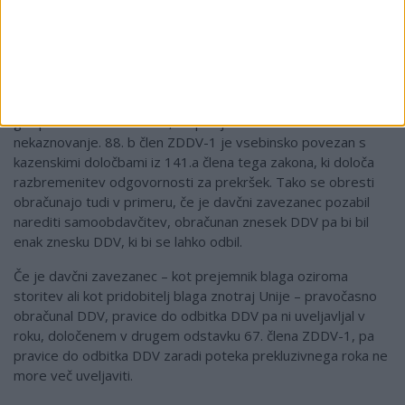
Obresti se obračunajo od zneska DDV, ki je predmet
popravka, ne glede na to, ali je imel davčni zavezanec v
tistem obdobju, ko bi račun vključil v obračun DDV, preplačilo
ali ne (ne ugotavlja se razlika v davku v tistem davčnem
obdobju). Namreč poimenovanje »obresti« ne pomeni, da
gre po vsebini za obresti, ampak je to nadomestilo za
nekaznovanje. 88. b člen ZDDV-1 je vsebinsko povezan s
kazenskimi določbami iz 141.a člena tega zakona, ki določa
razbremenitev odgovornosti za prekršek. Tako se obresti
obračunajo tudi v primeru, če je davčni zavezanec pozabil
narediti samoobdavčitev, obračunan znesek DDV pa bi bil
enak znesku DDV, ki bi se lahko odbil.
Če je davčni zavezanec – kot prejemnik blaga oziroma
storitev ali kot pridobitelj blaga znotraj Unije – pravočasno
obračunal DDV, pravice do odbitka DDV pa ni uveljavljal v
roku, določenem v drugem odstavku 67. člena ZDDV-1, pa
pravice do odbitka DDV zaradi poteka prekluzivnega roka ne
more več uveljaviti.