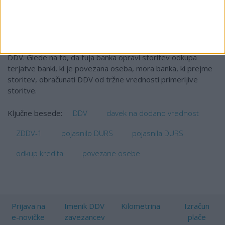
na podlagi tretjega odstavka 74. člena Pravilnika o izvajanju
Zakona o davku na dodano vrednost (Uradni list RS, št.
141/06, 52/07, 120/07, 21/08, 123/08, 105/09, 27/10,
104/10, 110/10) izvzete iz oprostitev plačila DDV od
finančnih storitev, zato se pri odkupu kredita obračunava
DDV. Glede na to, da tuja banka opravi storitev odkupa
terjatve banki, ki je povezana oseba, mora banka, ki prejme
storitev, obračunati DDV od tržne vrednosti primerljive
storitve.
DDV
davek na dodano vrednost
Ključne besede:
ZDDV-1
pojasnilo DURS
pojasnila DURS
odkup kredita
povezane osebe
Prijava na
Imenik DDV
Kilometrina
Izračun
e-novičke
zavezancev
plače