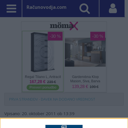
Računovodja.com
PRVA STRAN
DDV - DAVEK NA DODANO VREDNOST
Vpisano: 20. oktober 2011 ob 13:39
Storitve odkupa kredita,