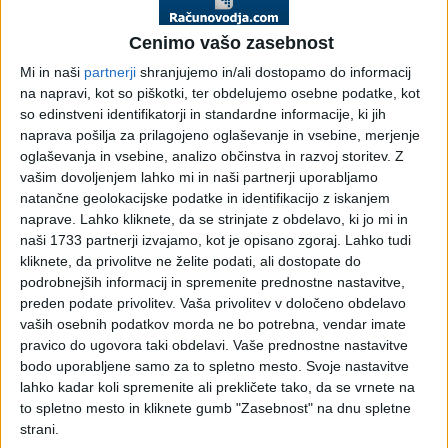
opravljene povezani
Cenimo vašo zasebnost
osebi, ter DDV
Mi in naši
partnerji
shranjujemo in/ali dostopamo do informacij
na napravi, kot so piškotki, ter obdelujemo osebne podatke, kot
Pojasnilo DURS, št. 4230-7727/2011, 5. 10. 2011
so edinstveni identifikatorji in standardne informacije, ki jih
naprava pošilja za prilagojeno oglaševanje in vsebine, merjenje
Davčni zavezanec prosi za pojasnilo glede davčne
oglaševanja in vsebine, analizo občinstva in razvoj storitev.
Z
obravnave storitev odkupa kredita med povezanimi
vašim dovoljenjem lahko mi in naši partnerji uporabljamo
osebami. Davčni zavezanec navaja primer, ko banka od
natančne geolokacijske podatke in identifikacijo z iskanjem
druge banke, ki je povezana oseba, odkupi kredit, pri čemer
naprave. Lahko kliknete, da se strinjate z obdelavo, ki jo mi in
ne zaračuna »stroškov« odkupa kredita.
naši 1733 partnerji izvajamo, kot je opisano zgoraj. Lahko tudi
kliknete, da privolitve ne želite podati, ali dostopate do
Davčni zavezanec mora pri storitvi odkupa kredita od povezane
podrobnejših informacij in spremenite prednostne nastavitve,
osebe obračunati DDV od tržne vrednosti opravljene storitve.
preden podate privolitev.
Vaša privolitev v določeno obdelavo
vaših osebnih podatkov morda ne bo potrebna, vendar imate
Zakon o davku na dodano vrednost – ZDDV-1 (Uradni list RS,
pravico do ugovora taki obdelavi. Vaše prednostne nastavitve
št. 13/11-UPB3, 18/11) v 36.a členu določa, da je v nekaterih
bodo uporabljene samo za to spletno mesto. Svoje nastavitve
primerih dobav blaga ali storitev, ki se opravijo med
lahko kadar koli spremenite ali prekličete tako, da se vrnete na
povezanimi osebami, davčna osnova enaka tržni vrednosti.
to spletno mesto in kliknete gumb "Zasebnost" na dnu spletne
strani.
Določba predstavlja odstopanje od splošnega pravila iz 36.