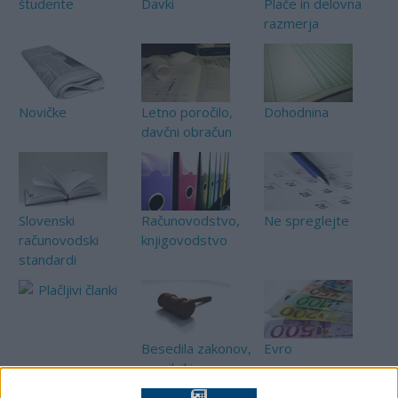
študente
Davki
Plače in delovna
razmerja
Novičke
Letno poročilo,
Dohodnina
davčni obračun
Slovenski
Računovodstvo,
Ne spreglejte
računovodski
knjigovodstvo
standardi
Plačljivi članki
Besedila zakonov,
Evro
pravilniki