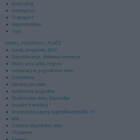
Kontroling
Kmetijstvo
Transport
Nepremičnine
Tujci
DAVKI, PRISPEVKI, PLAČE
Davki, prispevki, DDV
Zaposlovanje, delovna razmerja
Plače, povračila, regres
Honorarji in pogodbeno delo
Dohodnina
Varstvo pri delu
Kolektivne pogodbe
Študentsko delo, štipendije
Socialni transferji
Vrednostni papirji, kapitalski dobički, IFI
M4
Osebno dopolnilno delo
Trošarine
Vajenci