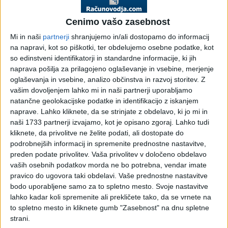
Cenimo vašo zasebnost
Društva
Negospodarstvo,
Mednarodne
Mi in naši
partnerji
shranjujemo in/ali dostopamo do informacij
javni sektor
davčne novičke
na napravi, kot so piškotki, ter obdelujemo osebne podatke, kot
so edinstveni identifikatorji in standardne informacije, ki jih
naprava pošilja za prilagojeno oglaševanje in vsebine, merjenje
oglaševanja in vsebine, analizo občinstva in razvoj storitev.
Z
vašim dovoljenjem lahko mi in naši partnerji uporabljamo
DDV - Davek na
Sodna praksa -
Sodna praksa -
natančne geolokacijske podatke in identifikacijo z iskanjem
dodano vrednost
DURS (davčni
Upravno ter
naprave. Lahko kliknete, da se strinjate z obdelavo, ki jo mi in
bilten)
delovno in
naši 1733 partnerji izvajamo, kot je opisano zgoraj. Lahko tudi
socialno sodišče
kliknete, da privolitve ne želite podati, ali dostopate do
podrobnejših informacij in spremenite prednostne nastavitve,
preden podate privolitev.
Vaša privolitev v določeno obdelavo
vaših osebnih podatkov morda ne bo potrebna, vendar imate
pravico do ugovora taki obdelavi. Vaše prednostne nastavitve
Sodna praksa -
Inšpekcijski
Razpisi
bodo uporabljene samo za to spletno mesto. Svoje nastavitve
Vrhovno sodišče,
pregledi (davčni
lahko kadar koli spremenite ali prekličete tako, da se vrnete na
Višje sodišče in
bilten)
to spletno mesto in kliknete gumb "Zasebnost" na dnu spletne
Ustavno sodišče
strani.