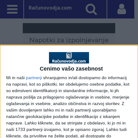
Računovodja.com
Cenimo vašo zasebnost
Mi in naši
partnerji
shranjujemo in/ali dostopamo do informacij
na napravi, kot so piškotki, ter obdelujemo osebne podatke, kot
so edinstveni identifikatorji in standardne informacije, ki jih
naprava pošilja za prilagojeno oglaševanje in vsebine, merjenje
oglaševanja in vsebine, analizo občinstva in razvoj storitev.
Z
PRVA STRAN
DDV - DAVEK NA DODANO VREDNOST
vašim dovoljenjem lahko mi in naši partnerji uporabljamo
natančne geolokacijske podatke in identifikacijo z iskanjem
Vpisano: 23. januar 2025 ob 15:57
naprave. Lahko kliknete, da se strinjate z obdelavo, ki jo mi in
Predložitev seznama
naši 1733 partnerji izvajamo, kot je opisano zgoraj. Lahko tudi
kliknete, da privolitve ne želite podati, ali dostopate do