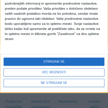
neplačanih računov - do
podrobnejših informacij in spremenite prednostne nastavitve,
preden podate privolitev.
Vaša privolitev v določeno obdelavo
31.01.
vaših osebnih podatkov morda ne bo potrebna, vendar imate
pravico do ugovora taki obdelavi. Vaše prednostne nastavitve
bodo uporabljene samo za to spletno mesto. Svoje nastavitve
lahko kadar koli spremenite ali prekličete tako, da se vrnete na
Seznam predloži davčni zavezanec, ki uporablja
to spletno mesto in kliknete gumb "Zasebnost" na dnu spletne
posebno ureditev po plačani realizaciji.
strani.
Davčni zavezanec, ki uporablja posebno ureditev po plačani
realizaciji, mora vsako leto poročati o vseh izdanih in prejetih
računih, ki niso plačani do 31. decembra tekočega leta.
STRINJAM SE
plačana realizacija
ddv
Ključne besede:
VEČ MOŽNOSTI
davek na dodano vrednost
ddv po plačani realizaciji
NE STRINJAM SE
Prijava na
Imenik DDV
Kilometrina
Izračun
e-novičke
zavezancev
plače