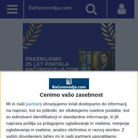
Računovodja.com
Cenimo vašo zasebnost
Mi in naši
partnerji
shranjujemo in/ali dostopamo do informacij
PRVA STRAN
DDV - DAVEK NA DODANO VREDNOST
na napravi, kot so piškotki, ter obdelujemo osebne podatke, kot
so edinstveni identifikatorji in standardne informacije, ki jih
Vpisano: 19. april 2018 ob 14:35
naprava pošilja za prilagojeno oglaševanje in vsebine, merjenje
Davek na dodano
oglaševanja in vsebine, analizo občinstva in razvoj storitev.
Z
vašim dovoljenjem lahko mi in naši partnerji uporabljamo