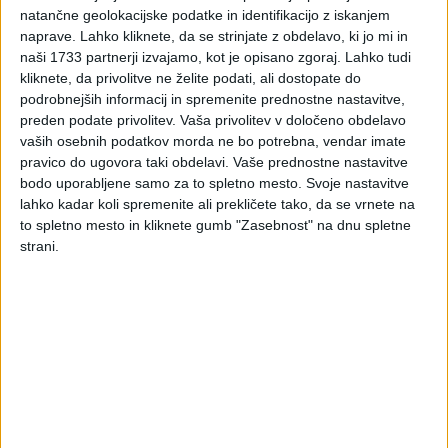
vrednost - računi
natančne geolokacijske podatke in identifikacijo z iskanjem
naprave. Lahko kliknete, da se strinjate z obdelavo, ki jo mi in
naši 1733 partnerji izvajamo, kot je opisano zgoraj. Lahko tudi
kliknete, da privolitve ne želite podati, ali dostopate do
Vse o računih z vidika DDV
podrobnejših informacij in spremenite prednostne nastavitve,
Računi
preden podate privolitev.
Vaša privolitev v določeno obdelavo
vaših osebnih podatkov morda ne bo potrebna, vendar imate
Za namene Zakona o davku na dodano vrednost – ZDDV-1
pravico do ugovora taki obdelavi. Vaše prednostne nastavitve
(Uradni list RS, št. 13/11-UPB3, 18/11, 78/11, 38/12, 83/12,
bodo uporabljene samo za to spletno mesto. Svoje nastavitve
14/13, 46/13-ZIPRS1314-A, 101/13–ZIPRS1415, 86/14) so
lahko kadar koli spremenite ali prekličete tako, da se vrnete na
računi vsi dokumenti na papirju ali v elektronski obliki, ki
to spletno mesto in kliknete gumb "Zasebnost" na dnu spletne
izpolnjujejo pogoje iz 80.a do 84.a člena tega zakona. Kot
strani.
račun se šteje tudi vsak dokument oziroma sporočilo, ki
spreminja prvoten račun in se nanj nedvoumno nanaša.
Pravila za izdajanje računov
Osnovno pravilo je, da pravila za izdajo računov določi
država članica, v kateri se opravi dobava (prvi odstavek 80.a
člena ZDDV-1).
Obstajata dve izjemi od osnovnega pravila, in sicer za: