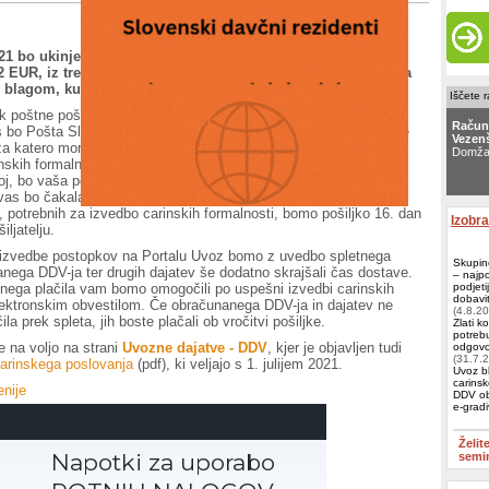
021 bo ukinjena oprostitev plačila DDV-ja za uvoz blaga,
 EUR, iz tretjih držav. Blago, kupljeno v EU, bo glede DDV-ja
blagom, kupljenim v tretjih državah in uvoženim v EU.
Iščete 
ik poštne pošiljke, za katero je obvezna izvedba carinskih
Račun
 bo Pošta Slovenije obvestila (elektronsko ali po pošti), da boste
Vezenš
, za katero morate na
Portalu Uvoz
izpolniti vse potrebne podatke
Domža
nskih formalnosti za sprostitev blaga v prosti promet. Če tega ne
koj, bo vaša pošiljka ob prispetju v Slovenijo predana v začasno
Račun
 vas bo čakala 15 dni. Če v tem času na Portalu Uvoz ne boste
ELKO
, potrebnih za izvedbo carinskih formalnosti, bomo pošiljko 16. dan
Izobr
iljatelju.
izvedbe postopkov na Portalu Uvoz bomo z uvedbo spletnega
Skupin
anega DDV-ja ter drugih dajatev še dodatno skrajšali čas dostave.
– najp
nega plačila vam bomo omogočili po uspešni izvedbi carinskih
podjeti
dobavit
lektronskim obvestilom. Če obračunanega DDV-ja in dajatev ne
(4.8.2
ila prek spleta, jih boste plačali ob vročitvi pošiljke.
Zlati k
potrebu
e na voljo na strani
Uvozne dajatve - DDV
, kjer je objavljen tudi
odgovor
(31.7.
carinskega poslovanja
(pdf), ki veljajo s 1. julijem 2021.
Uvoz bl
carinsk
nije
DDV ob
e-grad
Želit
semi