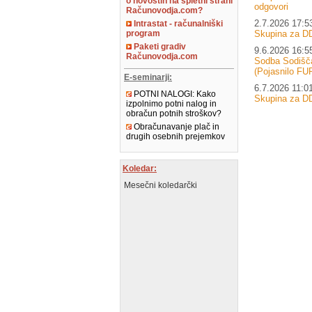
o novostih na spletni strani
odgovori
Računovodja.com?
2.7.2026 17:5
Intrastat - računalniški
Skupina za D
program
Paketi gradiv
9.6.2026 16:5
Računovodja.com
Sodba Sodišč
(Pojasnilo FU
E-seminarji:
6.7.2026 11:0
POTNI NALOGI: Kako
Skupina za D
izpolnimo potni nalog in
obračun potnih stroškov?
Obračunavanje plač in
drugih osebnih prejemkov
Koledar:
Mesečni koledarčki