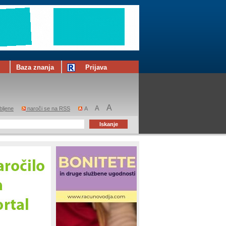
Baza znanja
Prijava
A
A
bljene
naroči se na RSS
A