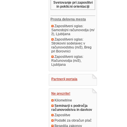
Svetovanje pri zaposlitvi
in poklicni orientaciji
Prosta delovna mesta
Zaposlitveni oglas:
Samostojni računovodja (m/
ž), Ljubljana
Zaposlitveni oglas:
Strokovni sodelavec v
računovodstvu (m/ž), Breg
pri Borovnici
Zaposlitveni oglas:
Računovodja (m/ž),
Ljubljana
Partnerji portala
Ne prezrite!
Kilometrine
Seminarji s področja
računovodstva in davkov
Zaposlitve
Podatki za obračun plač
Besedila zakonov