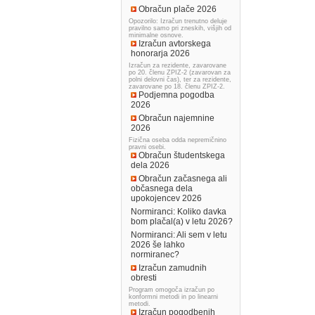
Obračun plače 2026
Opozorilo: Izračun trenutno deluje
pravilno samo pri zneskih, višjih od
minimalne osnove.
Izračun avtorskega
honorarja 2026
Izračun za rezidente, zavarovane
po 20. členu ZPIZ-2 (zavarovan za
polni delovni čas), ter za rezidente,
zavarovane po 18. členu ZPIZ-2.
Podjemna pogodba
2026
Obračun najemnine
2026
Fizična oseba odda nepremičnino
pravni osebi.
Obračun študentskega
dela 2026
Obračun začasnega ali
občasnega dela
upokojencev 2026
Normiranci: Koliko davka
bom plačal(a) v letu 2026?
Normiranci: Ali sem v letu
2026 še lahko
normiranec?
Izračun zamudnih
obresti
Program omogoča izračun po
konformni metodi in po linearni
metodi.
Izračun pogodbenih