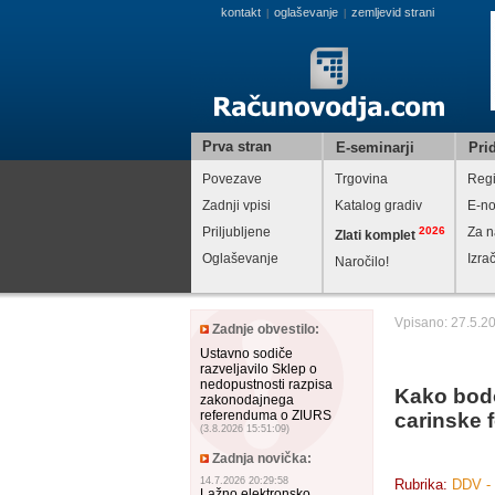
kontakt
oglaševanje
zemljevid strani
|
|
Prva stran
E-seminarji
Prid
Povezave
Trgovina
Regi
Zadnji vpisi
Katalog gradiv
E-no
Priljubljene
2026
Za n
Zlati komplet
Oglaševanje
Izra
Naročilo!
Vpisano: 27.5.2
Zadnje obvestilo:
Ustavno sodiče
razveljavilo Sklep o
nedopustnosti razpisa
Kako bodo 
zakonodajnega
referenduma o ZIURS
carinske 
(3.8.2026 15:51:09)
Zadnja novička:
14.7.2026 20:29:58
Rubrika:
DDV - 
Lažno elektronsko