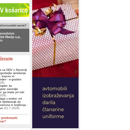
računovodski servis?
ovodstvo
ek Marija s.p.
,
le
ovodstvo
NTO
, Mengeš
aževanja
e za DDV v Sloveniji
ogostejša vprašanja
j, kupcev in
eljev - e-gradivo
026)
omplet: ko
jete zanesljiv
, ga imate pri roki
2026)
aga v praksi: od
e deklaracije do
računa in knjiženja -
ivo
(31.7.2026)
e predstaviti
nar?