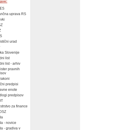
ave:
ES
ančna uprava RS
vki
SZ
Z
S
istični urad
P
a Slovenije
ni list
i list - arhiv
ster pravnih
isov
zakoni
ni predpisi
avne enote
logi predpisov
OT
strstvo za finance
DSZ
da
a - novice
a - gradiva v