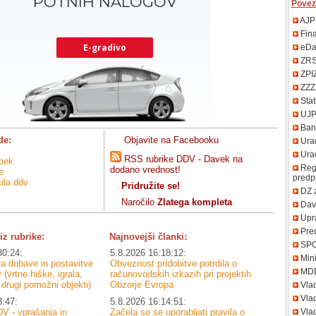
Povez
AJP
Fin
eDa
ZR
ZPI
ZZZ
Stat
UJ
Bank
de:
Objavite na Facebooku
Urad
Uradn
RSS rubrike DDV - Davek na
opek
Regi
dodano vrednost!
e
predp
čila ddv
Pridružite se!
DZ 
Naročilo
Zlatega kompleta
Davč
Upr
Pred
iz rubrike:
Najnovejši članki:
SP
30:24:
5.8.2026 16:18:12:
Mini
 dobave in postavitve
Obveznost pridobitve potrdila o
MD
 (vrtne hiške, igrala,
računovodskih izkazih pri projektih
n drugi pomožni objekti)
Obzorje Evropa
Vla
Vlad
8:47:
5.8.2026 16:14:51:
V - vprašanja in
Začela so se uporabljati pravila o
Vlad