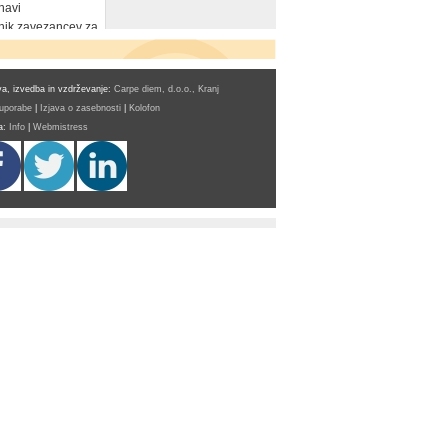
navi
ik zavezancev za
a, izvedba in vzdrževanje:
Carpe diem, d.o.o., Kranj
 uporabe
|
Izjava o zasebnosti
|
Kolofon
a:
Info
|
Webmistress