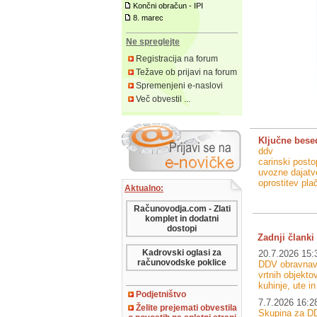
Končni obračun - IPI
8. marec
Ne spreglejte
Registracija na forum
Težave ob prijavi na forum
Spremenjeni e-naslovi
Več obvestil ...
Ključne bese
ddv
carinski post
uvozne dajatv
oprostitev pla
Aktualno:
Računovodja.com - Zlati
komplet in dodatni
dostopi
Zadnji članki 
Kadrovski oglasi za
20.7.2026 15:
računovodske poklice
DDV obravnava
vrtnih objektov
kuhinje, ute i
Podjetništvo
7.7.2026 16:2
Želite prejemati obvestila
Skupina za DD