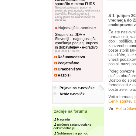
sporočilo v imenu FURS
Nekateri zavezanci ponovno
prejemajo prevarantska elektronska
sporočila. Finančna uprava
S 1. julijem 2
zavezancev na takšen način ne
vrednega do 22
obvešča.
enakopravno z 
Najnovejši e-seminar:
​Če ste naslovn
Skupine za DDV v
formalnosti, vas
Sloveniji – najpogostejša
dobili pošiljko
vprašanja podjetij, kupcev
za izvedbo cari
in dobaviteljev - e-gradivo
boste storili ta
(4.8.2026 17:38:39)
skladišče, kjer
Računovodstvo
vnesli podatkov
Podjetništvo
poslali nazaj poš
Gradbeništvo
Poleg obvezne 
Razpisi
plačila obračun
Dostop do splet
formalnosti z e
Prijava na e-novičke
boste želeli plač
Arhiv e-novičk
Več informacij j
Cenik storitev 
Vir:
Pošta Slove
zadnje na forumu
Nagrada
uničenje računovodske
dokumentacije
Solidarnostna pomoč