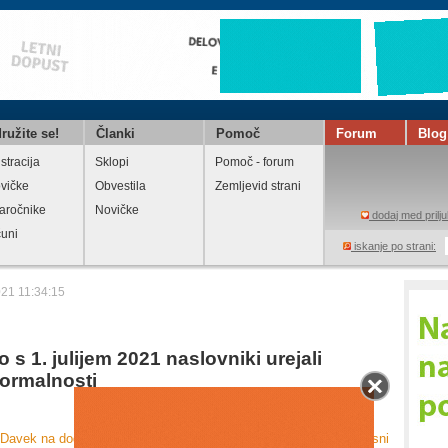
ružite se!
Članki
Pomoč
Forum
Blog
stracija
Sklopi
Pomoč - forum
vičke
Obvestila
Zemljevid strani
aročnike
Novičke
dodaj med prilju
čuni
iskanje po strani:
021 11:34:15
s 1. julijem 2021 naslovniki urejali
formalnosti
Davek na dodano vrednost
Natisni