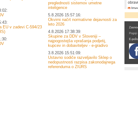
obrav
preglednosti sistemov umetne
inteligence
Imen
3:02:
DDV
DV
5.8.2026 15:57:16:
Okvirni načrt normativne dejavnosti za
5:43:
leto 2026
a EU v zadevi C-594/23
Zasnov
RS)
4.8.2026 17:38:39:
Pogoji
Skupine za DDV v Sloveniji –
1:30:
E-pošt
najpogostejša vprašanja podjetij,
DV
kupcev in dobaviteljev - e-gradivo
3.8.2026 15:51:09:
Ustavno sodiče razveljavilo Sklep o
nedopustnosti razpisa zakonodajnega
referenduma o ZIURS