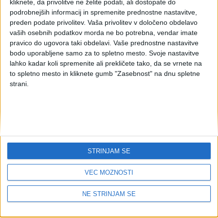
kliknete, da privolitve ne želite podati, ali dostopate do
obveznostih glede davka
podrobnejših informacij in spremenite prednostne nastavitve,
preden podate privolitev.
Vaša privolitev v določeno obdelavo
na dodano vrednost, ki
vaših osebnih podatkov morda ne bo potrebna, vendar imate
pravico do ugovora taki obdelavi. Vaše prednostne nastavitve
veljajo za opravljanje
bodo uporabljene samo za to spletno mesto. Svoje nastavitve
lahko kadar koli spremenite ali prekličete tako, da se vrnete na
storitev in prodajo blaga
to spletno mesto in kliknete gumb "Zasebnost" na dnu spletne
strani.
na daljavo
Besedilo predloga
Predlog Pravilnika o obveznostih glede davka na dodano
STRINJAM SE
vrednost, ki veljajo za opravljanje storitev in prodajo blaga
na daljavo
VEČ MOŽNOSTI
ddv
davek na dodano vrednost
Ključne besede:
NE STRINJAM SE