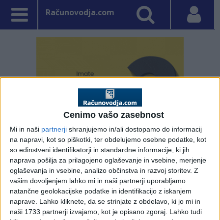
Računovodja.com
Cenimo vašo zasebnost
Mi in naši
partnerji
shranjujemo in/ali dostopamo do informacij
na napravi, kot so piškotki, ter obdelujemo osebne podatke, kot
so edinstveni identifikatorji in standardne informacije, ki jih
naprava pošilja za prilagojeno oglaševanje in vsebine, merjenje
PRVA STRAN
DDV - DAVEK NA DODANO VREDNOST
oglaševanja in vsebine, analizo občinstva in razvoj storitev.
Z
vašim dovoljenjem lahko mi in naši partnerji uporabljamo
natančne geolokacijske podatke in identifikacijo z iskanjem
Vpisano: 21. junij 2021 ob 20:18
naprave. Lahko kliknete, da se strinjate z obdelavo, ki jo mi in
Predlog Pravilnika o
naši 1733 partnerji izvajamo, kot je opisano zgoraj. Lahko tudi