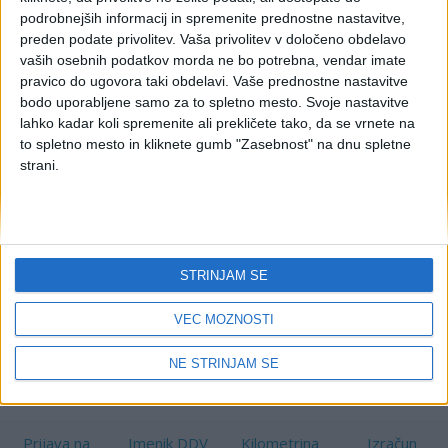
DDV in odbitka DDV
podrobnejših informacij in spremenite prednostne nastavitve,
preden podate privolitev.
Vaša privolitev v določeno obdelavo
vaših osebnih podatkov morda ne bo potrebna, vendar imate
pravico do ugovora taki obdelavi. Vaše prednostne nastavitve
Na eDavkih bo mogoče uvoziti evidenci obračunanega
bodo uporabljene samo za to spletno mesto. Svoje nastavitve
DDV in odbitka DDV.
lahko kadar koli spremenite ali prekličete tako, da se vrnete na
V povezavi s
predlaganjem evidenc obračunanega DDV in
to spletno mesto in kliknete gumb "Zasebnost" na dnu spletne
evidence odbitka DDV
, ki bo obvezno od 1. 7. 2025 dalje,
strani.
FURS obvešča, da bo na eDavkih pripravljena rešitev, preko
katere se bo lahko uvozila pripravljena zip datoteka Evidenci
obračunanega DDV in odbitka DDV. Uvoziti bo mogoče
evidence v formatih, navedenih v
tehničnih specifikacijah
.
STRINJAM SE
Ko bo rešitev na voljo za testiranje na Beta eDavkih, boste
obveščeni.
VEČ MOŽNOSTI
Vir:
eDavki
NE STRINJAM SE
Prijava na
Imenik DDV
Kilometrina
Izračun