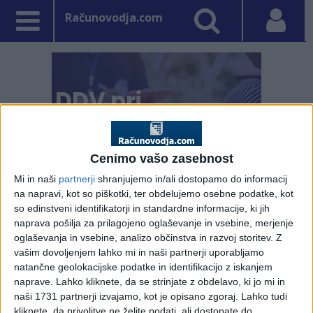
Računovodja.com
Cenimo vašo zasebnost
Mi in naši
partnerji
shranjujemo in/ali dostopamo do informacij
na napravi, kot so piškotki, ter obdelujemo osebne podatke, kot
so edinstveni identifikatorji in standardne informacije, ki jih
naprava pošilja za prilagojeno oglaševanje in vsebine, merjenje
oglaševanja in vsebine, analizo občinstva in razvoj storitev.
Z
PRVA STRAN
DDV - DAVEK NA DODANO VREDNOST
vašim dovoljenjem lahko mi in naši partnerji uporabljamo
natančne geolokacijske podatke in identifikacijo z iskanjem
Vpisano: 17. april 2025 ob 16:12
naprave. Lahko kliknete, da se strinjate z obdelavo, ki jo mi in
Evidenci obračunanega
naši 1731 partnerji izvajamo, kot je opisano zgoraj. Lahko tudi
kliknete, da privolitve ne želite podati, ali dostopate do