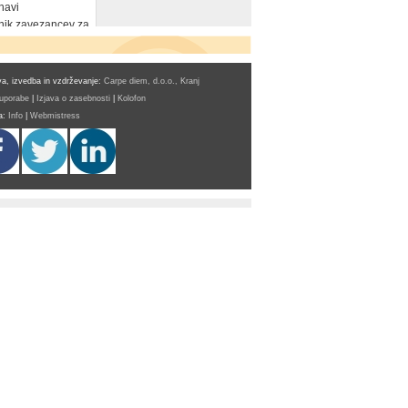
navi
ik zavezancev za
a, izvedba in vzdrževanje:
Carpe diem, d.o.o., Kranj
 uporabe
|
Izjava o zasebnosti
|
Kolofon
a:
Info
|
Webmistress