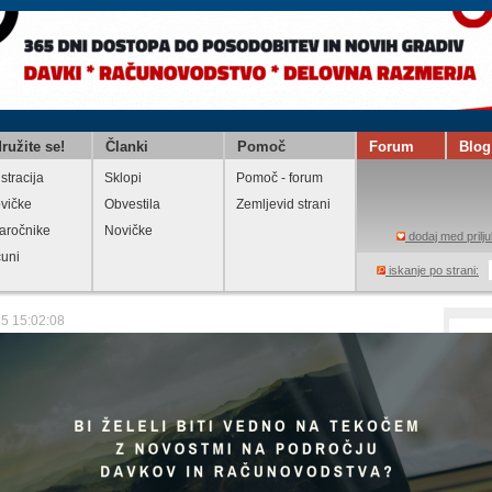
ružite se!
Članki
Pomoč
Forum
Blog
stracija
Sklopi
Pomoč - forum
vičke
Obvestila
Zemljevid strani
aročnike
Novičke
dodaj med prilju
čuni
iskanje po strani:
25 15:02:08
 DDV stopnje pri sladkih pijačah
Davek na dodano vrednost
Natisni