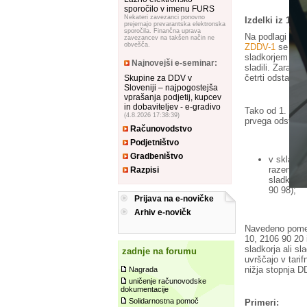
sporočilo v imenu FURS
Nekateri zavezanci ponovno
Izdelki iz 1. 
prejemajo prevarantska elektronska
sporočila. Finančna uprava
Na podlagi spr
zavezancev na takšen način ne
obvešča.
ZDDV-1
se iz u
sladkorjem ali s
Najnovejši e-seminar:
sladili. Zaradi
četrti odstavek 
Skupine za DDV v
Sloveniji – najpogostejša
vprašanja podjetij, kupcev
in dobaviteljev - e-gradivo
Tako od 1. 1. 
(4.8.2026 17:38:39)
prvega odstavka
Računovodstvo
Podjetništvo
Gradbeništvo
v skladu 
razen sla
Razpisi
sladkor a
90 98);
Prijava na e-novičke
Arhiv e-novičk
Navedeno pomeni
10, 2106 90 20 
sladkorja ali sl
zadnje na forumu
uvrščajo v tari
nižja stopnja D
Nagrada
uničenje računovodske
dokumentacije
Solidarnostna pomoč
Primeri: