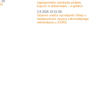
1:30:
najpogostejša vprašanja podjetij,
DV
kupcev in dobaviteljev - e-gradivo
3.8.2026 15:51:09:
Ustavno sodiče razveljavilo Sklep o
nedopustnosti razpisa zakonodajnega
referenduma o ZIURS