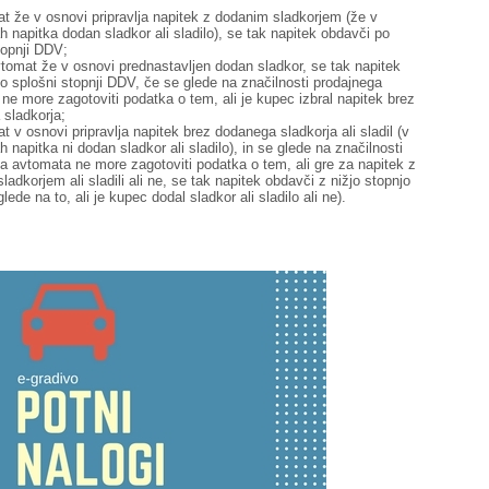
t že v osnovi pripravlja napitek z dodanim sladkorjem (že v
h napitka dodan sladkor ali sladilo), se tak napitek obdavči po
topnji DDV;
tomat že v osnovi prednastavljen dodan sladkor, se tak napitek
o splošni stopnji DDV, če se glede na značilnosti prodajnega
ne more zagotoviti podatka o tem, ali je kupec izbral napitek brez
sladkorja;
t v osnovi pripravlja napitek brez dodanega sladkorja ali sladil (v
 napitka ni dodan sladkor ali sladilo), in se glede na značilnosti
a avtomata ne more zagotoviti podatka o tem, ali gre za napitek z
ladkorjem ali sladili ali ne, se tak napitek obdavči z nižjo stopnjo
ede na to, ali je kupec dodal sladkor ali sladilo ali ne).