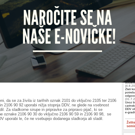
točke Priloge I k ZDDV-1 (sprememba 48. člena)
emembe 1. točke Priloge I k
Zakonu o davku na dodano vrednost –
porabe nižje stopnje DDV izključuje dobava pijač z dodanim
ladili ter pripravkov za pripravo pijač z dodanim sladkorjem ali
Iščete 
 navedenega se spreminjata 22. in 23. točka prvega odstavka ter
48. člena Pravilnika.
Račun
ELKO
2025, ob upoštevanju prehodnih določb ZDDV-1 in spremembe
 48. člena Pravilnika, velja, da se nižja stopnja DDV uporablja:
Račun
Zeus
,
Izobr
z 22. točko za razna živila (tarifne oznake: 2101 do vključno 2106),
Skupin
dkornih sirupov in pripravkov za pripravo pijač, ki vsebujejo dodan
– najp
li sladila (tarifne oznake 2106 90 30 do vključno 2106 90 59 in 2106
podjeti
dobavit
(4.8.2
Zlati k
potrebu
odgovor
(31.7.
, da se za živila iz tarifnih oznak 2101 do vključno 2105 ter 2106
Uvoz bl
in 2106 90 92 uporabi nižja stopnja DDV, ne glede na vsebnost
carinsk
adil. Za sladkorne sirupe in pripravke za pripravo pijač, ki se
DDV ob
e-grad
fne oznake 2106 90 30 do vključno 2106 90 59 in 2106 90 98, se
DV uporabi le, če ne vsebujejo dodanega sladkorja ali sladil.
Želit
semi