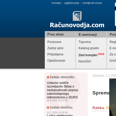
kontakt
oglaševanje
zemljevid strani
|
|
Prva stran
E-seminarji
Prid
Povezave
Trgovina
Regi
Zadnji vpisi
Katalog gradiv
E-no
Priljubljene
2026
Za n
Zlati komplet
Oglaševanje
Izra
Naročilo!
Vpisano: 3.1.20
Zadnje obvestilo:
Ustavno sodiče
razveljavilo Sklep o
nedopustnosti razpisa
Spremembe
zakonodajnega
referenduma o ZIURS
(3.8.2026 15:51:09)
Zadnja novička:
Rubrika:
DDV - 
14.7.2026 20:29:58
Lažno elektronsko