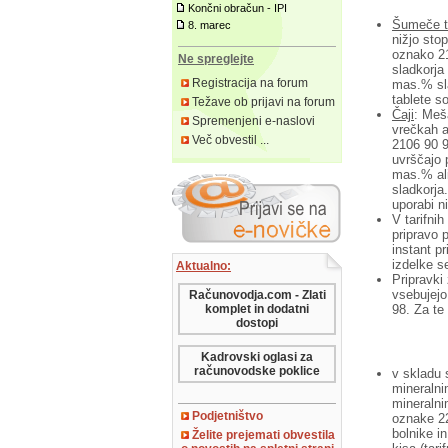
Končni obračun - IPI
Šumeče t
8. marec
nižjo sto
oznako 21
Ne spreglejte
sladkorja
Registracija na forum
mas.% sla
tablete s
Težave ob prijavi na forum
Čaji
: Meša
Spremenjeni e-naslovi
vrečkah a
Več obvestil ...
2106 90 9
uvrščajo 
mas.% ali
sladkorja
uporabi n
V tarifni
pripravo 
instant p
izdelke s
Aktualno:
Pripravki 
vsebujejo
Računovodja.com - Zlati
komplet in dodatni
98. Za te
dostopi
Kadrovski oglasi za
računovodske poklice
v skladu 
mineralni
mineralni
Podjetništvo
oznake 22
bolnike i
Želite prejemati obvestila