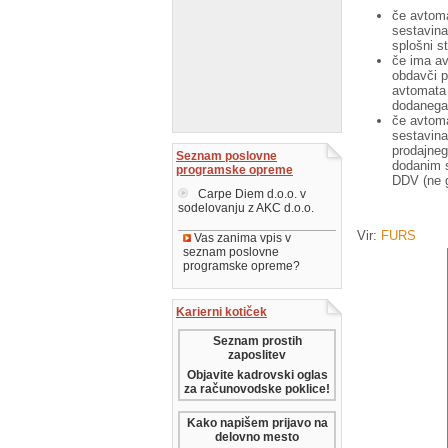
če avtoma
sestavina
splošni s
če ima av
obdavči p
avtomata 
dodanega 
če avtoma
sestavinah
prodajneg
Seznam poslovne
dodanim s
programske opreme
DDV (ne gl
Carpe Diem d.o.o. v
sodelovanju z AKC d.o.o.
Vir:
FURS
Vas zanima vpis v
seznam poslovne
programske opreme?
Karierni kotiček
Seznam prostih
zaposlitev
Objavite kadrovski oglas
za računovodske poklice!
Kako napišem prijavo na
delovno mesto