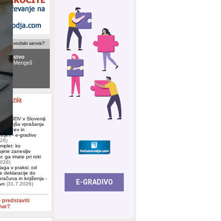
računovodski servis?
ovodstvo
NTO
, Mengeš
ovodski servis
 Ljubljana
aževanja
e za DDV v Sloveniji
ogostejša vprašanja
j, kupcev in
eljev - e-gradivo
026)
omplet: ko
jete zanesljiv
, ga imate pri roki
2026)
aga v praksi: od
e deklaracije do
računa in knjiženja -
ivo
(31.7.2026)
e predstaviti
nar?