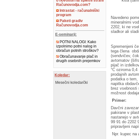
kisa (tar
o novostih na spletni strani
Računovodja.com?
Intrastat - računalniški
program
Navedeno pomen
Paketi gradiv
mineralnimi vod
Računovodja.com
2202, ki ne vse
sladkor ali sla
E-seminarji:
POTNI NALOGI: Kako
Spremenjeni čet
izpolnimo potni nalog in
obračun potnih stroškov?
tega člena obda
(sendvičev, čoko
Obračunavanje plač in
avtomatov (šifr
drugih osebnih prejemkov
pijač in izdelk
°C oziroma 0,4 
prodajnih avtom
Koledar:
podatka o tem, a
Mesečni koledarčki
napitka obdavče
brez vsebnosti 
možnost dodajanj
Primer:
Davčni zavezane
pakirane v plas
nastanejo v avt
99 91 do 2202 
pripravljeni nap
Npr. kupec na a