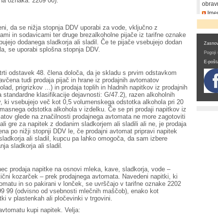
ifna oznaka: 2209 00).
obrav
Imen
DDV
i, da se nižja stopnja DDV uporabi za vode, vključno z
ami in sodavicami ter druge brezalkoholne pijače iz tarifne oznake
bujejo dodanega sladkorja ali sladil. Če te pijače vsebujejo dodan
Zasnov
dila, se uporabi splošna stopnja DDV.
Pogoji
E-pošt
rti odstavek 48. člena določa, da je skladu s prvim odstavkom
včena tudi prodaja pijač in hrane iz prodajnih avtomatov
lad, prigrizkov ...) in prodaja toplih in hladnih napitkov iz prodajnih
a standardne klasifikacije dejavnosti: G/47.2), razen alkoholnih
ov, ki vsebujejo več kot 0,5 volumenskega odstotka alkohola pri 20
masnega odstotka alkohola v izdelku. Če se pri prodaji napitkov iz
atov glede na značilnosti prodajnega avtomata ne more zagotoviti
li gre za napitek z dodanim sladkorjem ali sladili ali ne, je prodaja
na po nižji stopnji DDV le, če prodajni avtomat pripravi napitek
sladkorja ali sladil, kupcu pa lahko omogoča, da sam izbere
a sladkorja ali sladil
.
c prodaja napitke na osnovi mleka, kave, sladkorja, vode –
tični kozarček – prek prodajnega avtomata. Navedeni napitki, ki
omatu in so pakirani v lonček, se uvrščajo v tarifne oznake 2202
99 99 (odvisno od vsebnosti mlečnih maščob), enako kot
itki v plastenkah ali pločevinki v trgovini.
vtomatu kupi napitek. Velja: