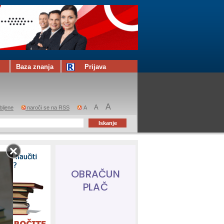
Baza znanja
Prijava
A
A
bljene
naroči se na RSS
A