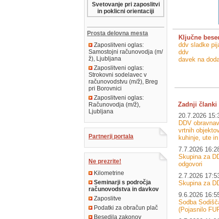
Svetovanje pri zaposlitvi
in poklicni orientaciji
Prosta delovna mesta
Ključne bese
ddv sladke pi
Zaposlitveni oglas:
Samostojni računovodja (m/
ddv
ž), Ljubljana
davek na doda
Zaposlitveni oglas:
Strokovni sodelavec v
računovodstvu (m/ž), Breg
pri Borovnici
Zaposlitveni oglas:
Zadnji članki 
Računovodja (m/ž),
Ljubljana
20.7.2026 15:
DDV obravnava
vrtnih objektov
Partnerji portala
kuhinje, ute i
7.7.2026 16:2
Skupina za DD
Ne prezrite!
odgovori
Kilometrine
2.7.2026 17:5
Seminarji s področja
Skupina za D
računovodstva in davkov
9.6.2026 16:5
Zaposlitve
Sodba Sodišč
Podatki za obračun plač
(Pojasnilo FU
Besedila zakonov