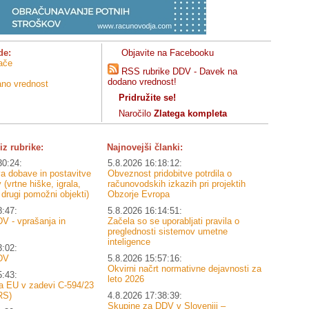
de:
Objavite na Facebooku
jače
RSS rubrike DDV - Davek na
dodano vrednost!
no vrednost
Pridružite se!
Naročilo
Zlatega kompleta
iz rubrike:
Najnovejši članki:
30:24:
5.8.2026 16:18:12:
 dobave in postavitve
Obveznost pridobitve potrdila o
 (vrtne hiške, igrala,
računovodskih izkazih pri projektih
n drugi pomožni objekti)
Obzorje Evropa
8:47:
5.8.2026 16:14:51:
V - vprašanja in
Začela so se uporabljati pravila o
preglednosti sistemov umetne
inteligence
3:02:
DV
5.8.2026 15:57:16:
Okvirni načrt normativne dejavnosti za
5:43:
leto 2026
a EU v zadevi C-594/23
RS)
4.8.2026 17:38:39:
Skupine za DDV v Sloveniji –