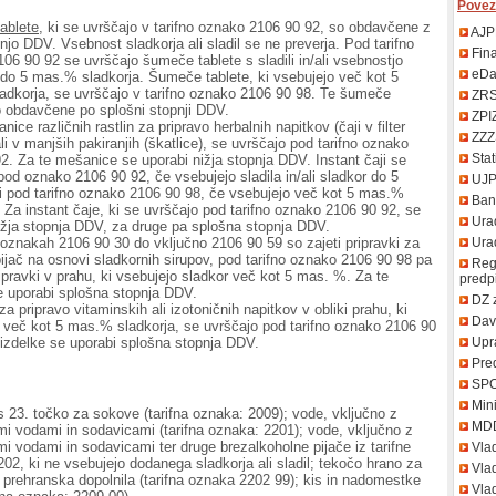
Povez
ablete
, ki se uvrščajo v tarifno oznako 2106 90 92, so obdavčene z
AJP
pnjo DDV. Vsebnost sladkorja ali sladil se ne preverja. Pod tarifno
Fin
06 90 92 se uvrščajo šumeče tablete s sladili in/ali vsebnostjo
eDa
 do 5 mas.% sladkorja. Šumeče tablete, ki vsebujejo več kot 5
dkorja, se uvrščajo v tarifno oznako 2106 90 98. Te šumeče
ZR
o obdavčene po splošni stopnji DDV.
ZPI
nice različnih rastlin za pripravo herbalnih napitkov (čaji v filter
ZZZ
li v manjših pakiranjih (škatlice), se uvrščajo pod tarifno oznako
Stat
2. Za te mešanice se uporabi nižja stopnja DDV. Instant čaji se
pod oznako 2106 90 92, če vsebujejo sladila in/ali sladkor do 5
UJ
 pod tarifno oznako 2106 90 98, če vsebujejo več kot 5 mas.%
Bank
. Za instant čaje, ki se uvrščajo pod tarifno oznako 2106 90 92, se
Urad
ižja stopnja DDV, za druge pa splošna stopnja DDV.
Uradn
h oznakah 2106 90 30 do vključno 2106 90 59 so zajeti pripravki za
pijač na osnovi sladkornih sirupov, pod tarifno oznako 2106 90 98 pa
Regi
ripravki v prahu, ki vsebujejo sladkor več kot 5 mas. %. Za te
predp
e uporabi splošna stopnja DDV.
DZ 
za pripravo vitaminskih ali izotoničnih napitkov v obliki prahu, ki
Davč
 več kot 5 mas.% sladkorja, se uvrščajo pod tarifno oznako 2106 90
Upr
 izdelke se uporabi splošna stopnja DDV.
Pred
SP
Mini
s 23. točko za sokove (tarifna oznaka: 2009); vode, vključno z
MD
mi vodami in sodavicami (tarifna oznaka: 2201); vode, vključno z
mi vodami in sodavicami ter druge brezalkoholne pijače iz tarifne
Vla
02, ki ne vsebujejo dodanega sladkorja ali sladil; tekočo hrano za
Vlad
n prehranska dopolnila (tarifna oznaka 2202 99); kis in nadomestke
Vlad