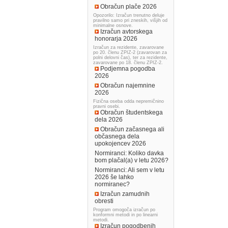
Obračun plače 2026
Opozorilo: Izračun trenutno deluje
pravilno samo pri zneskih, višjih od
minimalne osnove.
Izračun avtorskega
honorarja 2026
Izračun za rezidente, zavarovane
po 20. členu ZPIZ-2 (zavarovan za
polni delovni čas), ter za rezidente,
zavarovane po 18. členu ZPIZ-2.
Podjemna pogodba
2026
Obračun najemnine
2026
Fizična oseba odda nepremičnino
pravni osebi.
Obračun študentskega
dela 2026
Obračun začasnega ali
občasnega dela
upokojencev 2026
Normiranci: Koliko davka
bom plačal(a) v letu 2026?
Normiranci: Ali sem v letu
2026 še lahko
normiranec?
Izračun zamudnih
obresti
Program omogoča izračun po
konformni metodi in po linearni
metodi.
Izračun pogodbenih