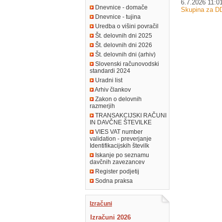
6.7.2026 11:0
Dnevnice - domače
Skupina za D
Dnevnice - tujina
Uredba o višini povračil
Št. delovnih dni 2025
Št. delovnih dni 2026
Št. delovnih dni (arhiv)
Slovenski računovodski
standardi 2024
Uradni list
Arhiv člankov
Zakon o delovnih
razmerjih
TRANSAKCIJSKI RAČUNI
IN DAVČNE ŠTEVILKE
VIES VAT number
validation - preverjanje
Identifikacijskih številk
Iskanje po seznamu
davčnih zavezancev
Register podjetij
Sodna praksa
Izračuni
Izračuni 2026