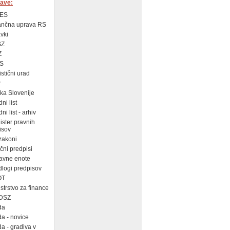
ave:
ES
ančna uprava RS
vki
SZ
Z
S
istični urad
P
a Slovenije
ni list
i list - arhiv
ster pravnih
isov
zakoni
ni predpisi
avne enote
logi predpisov
OT
strstvo za finance
DSZ
da
a - novice
a - gradiva v