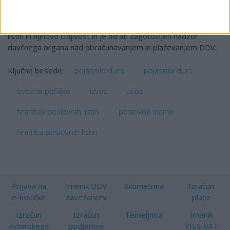
Iz navedenega izhaja, da lahko izdaja in hrani poslovne listine
v elektronski obliki, v kolikor v celotnem obdobju hrambe
zagotovi pristnost izvora, celovitost hranjenih poslovnih
listin in njihovo čitljivost in je hkrati zagotovljen nadzor
davčnega organa nad obračunavanjem in plačevanjem DDV.
pojasnilo durs
pojasnila durs
Ključne besede:
izvozne pošiljke
izvoz
uvoz
hranitev poslovnih listin
poslovne listine
hramba poslovnih listin
Prijava na
Imenik DDV
Kilometrina
Izračun
e-novičke
zavezancev
plače
Izračun
Izračun
Temeljnica
Imenik
avtorskega
podjemne
VIES-VAT