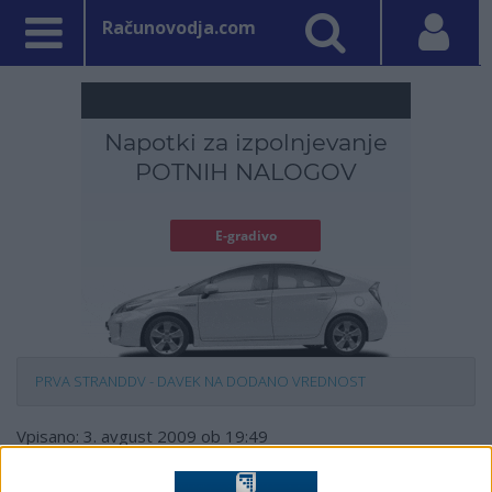
Računovodja.com
PRVA STRAN
DDV - DAVEK NA DODANO VREDNOST
Vpisano: 3. avgust 2009 ob 19:49
Izdaja in hramba