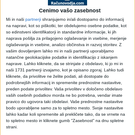
poslovnih listin v
Cenimo vašo zasebnost
elektronski obliki
Mi in naši
partnerji
shranjujemo in/ali dostopamo do informacij
na napravi, kot so piškotki, ter obdelujemo osebne podatke, kot
so edinstveni identifikatorji in standardne informacije, ki jih
Pojasnilo DURS, št. 4230-184/2009-2, 23. 7. 2009
naprava pošilja za prilagojeno oglaševanje in vsebine, merjenje
oglaševanja in vsebine, analizo občinstva in razvoj storitev.
Z
Zavezanec navaja, da je njegovo poslovanje razdeljeno na
vašim dovoljenjem lahko mi in naši partnerji uporabljamo
uvoz in izvoz. Pri izvoznih pošiljkah je možnost oddaje
natančne geolokacijske podatke in identifikacijo z iskanjem
paketa naslednja:
naprave. Lahko kliknete, da se strinjate z obdelavo, ki jo mi in
pošiljanje s tovornim listom; na tovornem listu so zajeti
naši 1731 partnerji izvajamo, kot je opisano zgoraj. Lahko tudi
kliknete, da privolitve ne želite podati, ali dostopate do
vsi podatki o pošiljki z razvidnima podpisoma
podrobnejših informacij in spremenite prednostne nastavitve,
prevoznika in pošiljatelja;
preden podate privolitev.
Vaša privolitev v določeno obdelavo
pošiljanje s termalnimi nalepkami: določene stranke
vaših osebnih podatkov morda ne bo potrebna, vendar imate
imajo možnost tiskanja nalepk na posebnih tiskalnikih s
pravico do ugovora taki obdelavi. Vaše prednostne nastavitve
pomočjo vaše aplikacije. Na termalni nalepki so vsi
bodo uporabljene samo za to spletno mesto. Svoje nastavitve
podatki o pošiljki razen podpisa prevoznika in
lahko kadar koli spremenite ali prekličete tako, da se vrnete na
pošiljatelja;
to spletno mesto in kliknete gumb "Zasebnost" na dnu spletne
pošiljanje z izpisom (WS – Word ship), ki ga stranka
strani.
izpiše na podlagi predhodno naložene aplikacije na