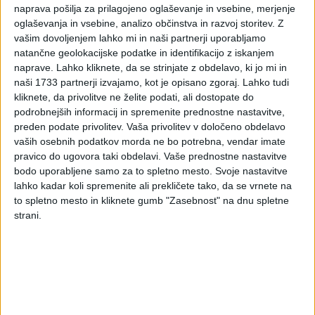
naprava pošilja za prilagojeno oglaševanje in vsebine, merjenje
S konzorcijsko pogodbo je dogovorjeno, da se stroški
oglaševanja in vsebine, analizo občinstva in razvoj storitev.
Z
skupnega poslovanja za naloge, ki jih za konzorcij opravlja
vašim dovoljenjem lahko mi in naši partnerji uporabljamo
vodilna družba, pokrivajo iz prihodkov iz naslova projekta.
natančne geolokacijske podatke in identifikacijo z iskanjem
Sicer pa mora vsaka izmed članic konzorcija opraviti vnaprej
naprave. Lahko kliknete, da se strinjate z obdelavo, ki jo mi in
dogovorjeni obseg transakcij v okviru konzorcija. Na
naši 1733 partnerji izvajamo, kot je opisano zgoraj. Lahko tudi
vprašanja v zvezi s tem odgovarjamo:
kliknete, da privolitve ne želite podati, ali dostopate do
podrobnejših informacij in spremenite prednostne nastavitve,
preden podate privolitev.
Vaša privolitev v določeno obdelavo
Ali prispevek posamezne članice z vidika DDV
vaših osebnih podatkov morda ne bo potrebna, vendar imate
predstavlja dobavo blaga ali storitev drugemu članu
pravico do ugovora taki obdelavi. Vaše prednostne nastavitve
konzorcija oziroma drugim članom konzorcija, če
bodo uporabljene samo za to spletno mesto. Svoje nastavitve
prispevek ustreza obsegu, ki je dogovorjen s
lahko kadar koli spremenite ali prekličete tako, da se vrnete na
konzorcijsko pogodbo DDV?
to spletno mesto in kliknete gumb "Zasebnost" na dnu spletne
strani.
Kakšna je pravilna DDV obravnava izplačila dobička iz
naslova uspešnosti konzorcija članom konzorcija v času
obstoja oziroma ob prenehanju konzorcija?
Konzorcijska pogodba ima svoj temelj v družbeni pogodbi, ki