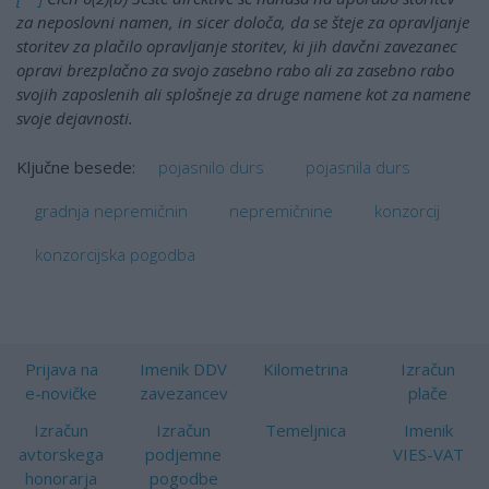
za neposlovni namen, in sicer določa, da se šteje za opravljanje
storitev za plačilo opravljanje storitev, ki jih davčni zavezanec
opravi brezplačno za svojo zasebno rabo ali za zasebno rabo
svojih zaposlenih ali splošneje za druge namene kot za namene
svoje dejavnosti.
pojasnilo durs
pojasnila durs
Ključne besede:
gradnja nepremičnin
nepremičnine
konzorcij
konzorcijska pogodba
Prijava na
Imenik DDV
Kilometrina
Izračun
e-novičke
zavezancev
plače
Izračun
Izračun
Temeljnica
Imenik
avtorskega
podjemne
VIES-VAT
honorarja
pogodbe