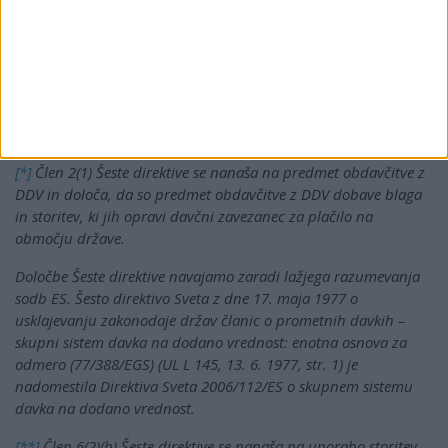
dobava blaga. Opravljanje storitev lahko med drugim
vključuje tudi odstop premoženjskih pravic, obveznost
opustitve dejanja ali dopustitve dejanja ali stanja ter
opravljanje storitev na podlagi zakona ali odločbe državnega
organa.
[*]
Člen 2(1) Šeste direktive se nanaša na predmet obdavčitve z
DDV in določa, da so predmet obdavčitve z DDV dobave blaga
in storitev, ki jih opravi davčni zavezanec za plačilo na
območju države.
Določbe Šeste direktive navajamo zaradi lažjega razumevanja
sodb ES. Šesto direktivo Sveta z dne 17. maja 1977 o
usklajevanju zakonodaje držav članic o prometnih davkih –
skupni sistem davka na dodano vrednost: enotna osnova za
odmero (77/388/EGS) (UL L 145, 13. 6. 1977, str. 1) je
nadomestila Direktiva Sveta 2006/112/ES o skupnem sistemu
davka na dodano vrednost.
[**]
Člen 6(2)(b) Šeste direktive se nanaša na uporabo storitev