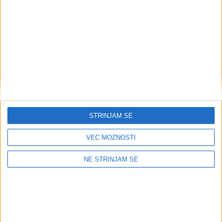
Obveznost obračuna
DDV ob prenehanju
opravljanja obdavčljive
ekonomske dejavnosti in
obdobje popravka pri
STRINJAM SE
osnovnih sredstvih
VEČ MOŽNOSTI
Uporaba oprostitev DDV po 7. ali 8. točki 44. člena
NE STRINJAM SE
ZDDV-1 za zadržanje nepremičnine, za katero je bila
dana pravica do odbitka DDV, ob prenehanju
opravljanja ekonomske dejavnosti v povezavi s sodbo
Sodišča EU v zadevi C-229/15.
Pojasnilo FURS št. 4230-358/2022-1 z dne 25. 11. 2022 in 3. 2.