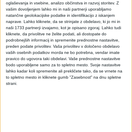
oglaševanja in vsebine, analizo občinstva in razvoj storitev.
Z
vašim dovoljenjem lahko mi in naši partnerji uporabljamo
natančne geolokacijske podatke in identifikacijo z iskanjem
naprave. Lahko kliknete, da se strinjate z obdelavo, ki jo mi in
naši 1733 partnerji izvajamo, kot je opisano zgoraj. Lahko tudi
kliknete, da privolitve ne želite podati, ali dostopate do
podrobnejših informacij in spremenite prednostne nastavitve,
preden podate privolitev.
Vaša privolitev v določeno obdelavo
vaših osebnih podatkov morda ne bo potrebna, vendar imate
pravico do ugovora taki obdelavi. Vaše prednostne nastavitve
bodo uporabljene samo za to spletno mesto. Svoje nastavitve
lahko kadar koli spremenite ali prekličete tako, da se vrnete na
to spletno mesto in kliknete gumb "Zasebnost" na dnu spletne
strani.
PRVA STRAN
DDV - DAVEK NA DODANO VREDNOST
Vpisano: 9. februar 2023 ob 13:52