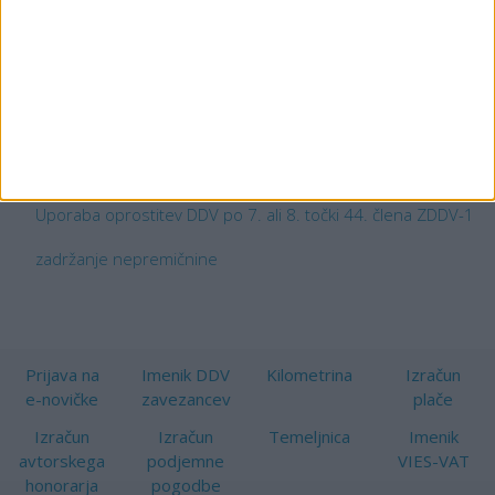
2023
ZDDV-1
Ključne besede:
Zakon o davku na dodano vrednost
Obveznost obračuna DDV ob prenehanju opravljanja obdavčl
obdobje popravka pri osnovnih sredstvih
Uporaba oprostitev DDV po 7. ali 8. točki 44. člena ZDDV-1
zadržanje nepremičnine
Prijava na
Imenik DDV
Kilometrina
Izračun
e-novičke
zavezancev
plače
Izračun
Izračun
Temeljnica
Imenik
avtorskega
podjemne
VIES-VAT
honorarja
pogodbe