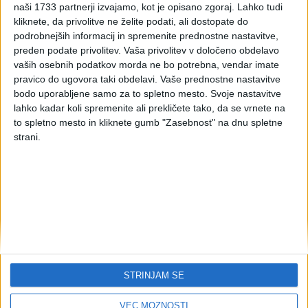
dobavah po 1. 1. 2020
naši 1733 partnerji izvajamo, kot je opisano zgoraj. Lahko tudi
kliknete, da privolitve ne želite podati, ali dostopate do
podrobnejših informacij in spremenite prednostne nastavitve,
preden podate privolitev.
Vaša privolitev v določeno obdelavo
Novosti pri zaporednih dobavah.
vaših osebnih podatkov morda ne bo potrebna, vendar imate
pravico do ugovora taki obdelavi. Vaše prednostne nastavitve
Tudi v primeru zaporednih dobav, nov 20.a člen ZDDV-1, gre
bodo uporabljene samo za to spletno mesto. Svoje nastavitve
za poenotenje pravil obdavčevanja prometa blaga med
lahko kadar koli spremenite ali prekličete tako, da se vrnete na
državami članicami v primeru, ko je isto blago predmet več
to spletno mesto in kliknete gumb "Zasebnost" na dnu spletne
zaporednih dobav, ampak je le enkrat prepeljano iz ene
strani.
države članice v drugo državo članico. V skladu s sodno
prakso Sodišča EU
[4]
je v takih primerih treba prevoz blaga
v drugo državo članico pripisati zgolj eni od transakcij, zato
da se določi, katera od transakcij je lahko oproščena plačila
DDV kot oproščena dobava v drugo državo članico. Na
podlagi takšne sodne prakse so države članice razvile
različne prakse v nacionalnih zakonodajah in namen nove
ureditve je poenotiti pravila, na podlagi katerih se določi,
katera od zaporednih dobav je pravzaprav oproščena
STRINJAM SE
dobava v drugo državo članico.
Iz e-gradiva
Spremembe DDV v letu 202
0.
VEČ MOŽNOSTI