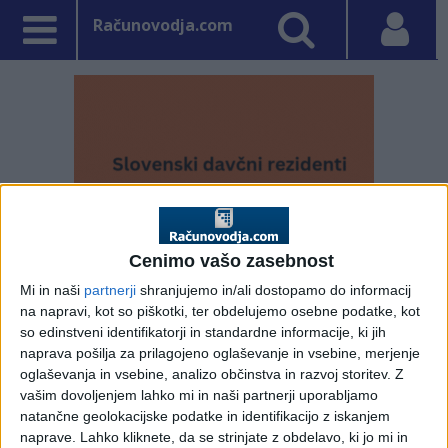
Računovodja.com
Cenimo vašo zasebnost
Mi in naši
partnerji
shranjujemo in/ali dostopamo do informacij
na napravi, kot so piškotki, ter obdelujemo osebne podatke, kot
so edinstveni identifikatorji in standardne informacije, ki jih
PRVA STRAN
DDV - DAVEK NA DODANO VREDNOST
naprava pošilja za prilagojeno oglaševanje in vsebine, merjenje
oglaševanja in vsebine, analizo občinstva in razvoj storitev.
Z
Vpisano: 13. september 2019 ob 14:16
vašim dovoljenjem lahko mi in naši partnerji uporabljamo
DDV pri zaporednih
natančne geolokacijske podatke in identifikacijo z iskanjem
naprave. Lahko kliknete, da se strinjate z obdelavo, ki jo mi in