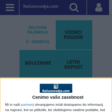
Računovodja.com
PRVA STRAN
DDV - DAVEK NA DODANO VREDNOST
Cenimo vašo zasebnost
Vpisano: 6. junij 2011 ob 12:15
Obvezni večstranski
Mi in naši
partnerji
shranjujemo in/ali dostopamo do informacij
na napravi, kot so piškotki, ter obdelujemo osebne podatke, kot