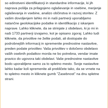
pobot
so edinstveni identifikatorji in standardne informacije, ki jih
naprava pošilja za prilagojeno oglaševanje in vsebine, merjenje
oglaševanja in vsebine, analizo občinstva in razvoj storitev.
Z
Pojasnilo DURS, št. 4230-4182/2011-2, 26. 5. 2011
vašim dovoljenjem lahko mi in naši partnerji uporabljamo
V zvezi z vprašanjem davčnega zavezanca glede
natančne geolokacijske podatke in identifikacijo z iskanjem
neuveljavljanja odbitka DDV oziroma zmanjšanja odbitka že
naprave. Lahko kliknete, da se strinjate z obdelavo, ki jo mi in
uveljavljenega DDV v skladu s 66.a členom Zakona o davku
naši 1733 partnerji izvajamo, kot je opisano zgoraj. Lahko tudi
na dodano vrednost – ZDDV-1 (Uradni list RS, št. 13/11 –
kliknete, da privolitve ne želite podati, ali dostopate do
podrobnejših informacij in spremenite prednostne nastavitve,
UPB3 in 18/11), če davčni zavezanec neporavnane
preden podate privolitev.
Vaša privolitev v določeno obdelavo
obveznosti ni prijavil v prvi krog obveznega večstranskega
vaših osebnih podatkov morda ne bo potrebna, vendar imate
pobota, pojasnjujemo, da je pomembno,
kdaj je v skladu z
pravico do ugovora taki obdelavi. Vaše prednostne nastavitve
določbami ZPreZP nastala zamuda pri plačilu in kdaj je bilo
bodo uporabljene samo za to spletno mesto. Svoje nastavitve
izvedeno plačilo.
lahko kadar koli spremenite ali prekličete tako, da se vrnete na
to spletno mesto in kliknete gumb "Zasebnost" na dnu spletne
V nadaljevanju navajamo konkretne primere glede
strani.
uveljavljanja odbitka DDV pri neplačanih računih za davčne
zavezance, katerih davčno obdobje je koledarsko
trimesečje.
PRIMER 1: