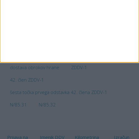
Iz navedene opredelitve storitve izhaja, da je dostava
obroka hrane v okviru storitve pomoč družini na domu
element te socialnovarstvene storitve in je tako oproščena
plačila DDV. Navedeno velja tako v primeru, ko zavod kosila
pripravlja sam, kot tudi v primeru, ko kosila nabavi pri drugi
osebi.
Ključne besede:
Dostava obrokov hrane in obračunavanje DDV
DDV
dostava obrokov hrane
ZDDV-1
42. člen ZDDV-1
šesta točka prvega odstavka 42. člena ZDDV-1
N/85.31
N/85.32
Prijava na
Imenik DDV
Kilometrina
Izračun