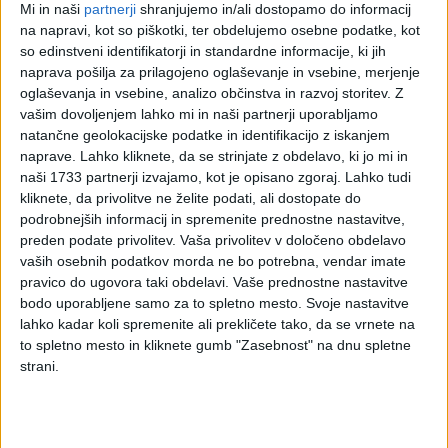
Mi in naši
partnerji
shranjujemo in/ali dostopamo do informacij
in obračunavanje DDV
na napravi, kot so piškotki, ter obdelujemo osebne podatke, kot
so edinstveni identifikatorji in standardne informacije, ki jih
Pojasnilo DURS, št. 4230-3532/2011, 24. 5. 2011
naprava pošilja za prilagojeno oglaševanje in vsebine, merjenje
Prejeli smo vprašanje davčnega zavezanca, ali mora socialno
oglaševanja in vsebine, analizo občinstva in razvoj storitev.
Z
varstveni zavod od obrokov hrane obračunavati DDV. V
vašim dovoljenjem lahko mi in naši partnerji uporabljamo
natančne geolokacijske podatke in identifikacijo z iskanjem
zvezi s tem pojasnjujemo:
naprave. Lahko kliknete, da se strinjate z obdelavo, ki jo mi in
Dostava obroka hrane v okviru storitve pomoč družini na domu
naši 1733 partnerji izvajamo, kot je opisano zgoraj. Lahko tudi
je element te socialnovarstvene storitve in je tako oproščena
kliknete, da privolitve ne želite podati, ali dostopate do
plačila DDV.
podrobnejših informacij in spremenite prednostne nastavitve,
preden podate privolitev.
Vaša privolitev v določeno obdelavo
Na podlagi drugega odstavka 41. člena Zakona o davku na
vaših osebnih podatkov morda ne bo potrebna, vendar imate
dodano vrednost – ZDDV-1 (Uradni list RS, št. 13/11 – UPB3
pravico do ugovora taki obdelavi. Vaše prednostne nastavitve
in 18/11) se za dobave blaga in storitev, ki so določene v
bodo uporabljene samo za to spletno mesto. Svoje nastavitve
Prilogi I k ZDDV-1, uporablja nižja 8,5 % stopnja. Po določbi
lahko kadar koli spremenite ali prekličete tako, da se vrnete na
1. točke te priloge je dobava hrane za ljudi in živali ter
to spletno mesto in kliknete gumb "Zasebnost" na dnu spletne
priprava jedi obdavčena z DDV po nižji 8,5-odstotni stopnji.
strani.
Plačila DDV so na podlagi šeste točke prvega odstavka 42.
člena ZDDV-1 oproščene socialno varstvene storitve,