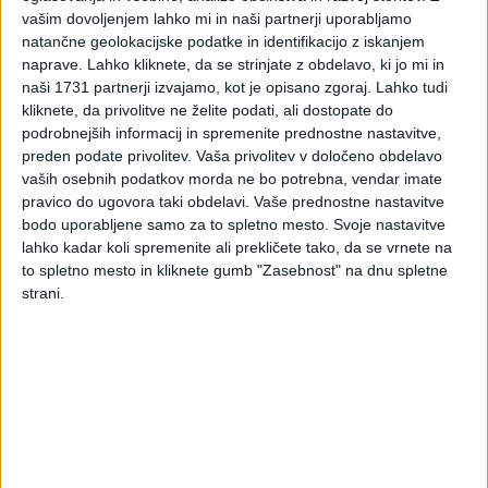
nepovratne finančne
vašim dovoljenjem lahko mi in naši partnerji uporabljamo
natančne geolokacijske podatke in identifikacijo z iskanjem
spodbude občanom za
naprave. Lahko kliknete, da se strinjate z obdelavo, ki jo mi in
naši 1731 partnerji izvajamo, kot je opisano zgoraj. Lahko tudi
nove naložbe rabe
kliknete, da privolitve ne želite podati, ali dostopate do
podrobnejših informacij in spremenite prednostne nastavitve,
preden podate privolitev.
Vaša privolitev v določeno obdelavo
obnovljivih virov energije
vaših osebnih podatkov morda ne bo potrebna, vendar imate
pravico do ugovora taki obdelavi. Vaše prednostne nastavitve
in večje energijske
bodo uporabljene samo za to spletno mesto. Svoje nastavitve
lahko kadar koli spremenite ali prekličete tako, da se vrnete na
učinkovitosti
to spletno mesto in kliknete gumb "Zasebnost" na dnu spletne
strani.
stanovanjskih stavb -
6SUB-OB11
Na javnem pozivu lahko sodeluje vsaka fizična oseba, ki je
investitor in:
- lastnik nepremičnine, stanovanjske stavbe ali stanovanjske