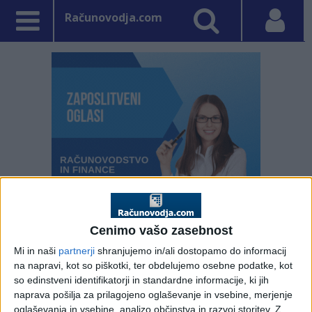
Računovodja.com
Cenimo vašo zasebnost
PRVA STRAN
RAZPISI
Mi in naši
partnerji
shranjujemo in/ali dostopamo do informacij
na napravi, kot so piškotki, ter obdelujemo osebne podatke, kot
Vpisano: 15. junij 2011 ob 16:24
so edinstveni identifikatorji in standardne informacije, ki jih
Javni poziv za
naprava pošilja za prilagojeno oglaševanje in vsebine, merjenje
oglaševanja in vsebine, analizo občinstva in razvoj storitev.
Z