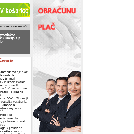
računovodski servis?
ovodstvo
ek Marija s.p.
,
le
ovodski servis
 Ljubljana
aževanja
 Obračunavanje plač
ih osebnih
ov (primeri
ov in izpolnjevanje
v pri izplačilih
ov fizičnim osebam -
azci) - e-gradivo
026)
e za DDV v Sloveniji
ogostejša vprašanja
j, kupcev in
eljev - e-gradivo
026)
omplet: ko
jete zanesljiv
, ga imate pri roki
2026)
aga v praksi: od
e deklaracije do