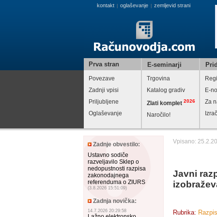
kontakt
oglaševanje
zemljevid strani
|
|
Prva stran
E-seminarji
Prid
Povezave
Trgovina
Regi
Zadnji vpisi
Katalog gradiv
E-no
Priljubljene
2026
Za n
Zlati komplet
Oglaševanje
Izra
Naročilo!
Vpisano: 25.2.2
Zadnje obvestilo:
Ustavno sodiče
razveljavilo Sklep o
nedopustnosti razpisa
Javni raz
zakonodajnega
referenduma o ZIURS
izobražev
(3.8.2026 15:51:09)
Zadnja novička:
14.7.2026 20:29:58
Rubrika:
Razpis
Lažno elektronsko