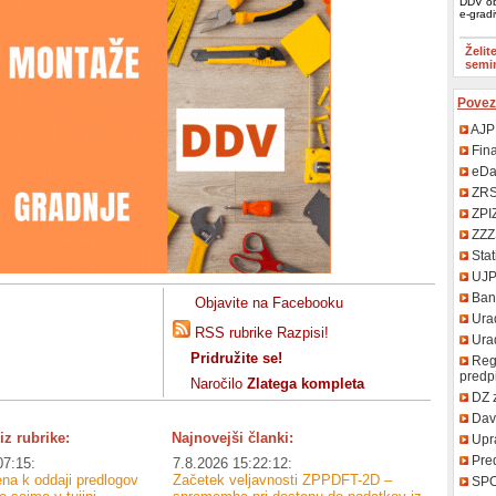
DDV ob
e-grad
Želit
semi
Povez
AJP
Fin
eDa
ZR
ZPI
ZZZ
Stat
UJ
Bank
Objavite na Facebooku
Urad
RSS rubrike Razpisi!
Uradn
Pridružite se!
Regi
predp
Naročilo
Zlatega kompleta
DZ 
Davč
iz rubrike:
Najnovejši članki:
Upr
Pred
07:15:
7.8.2026 15:22:12:
ena k oddaji predlogov
Začetek veljavnosti ZPPDFT-2D –
SP