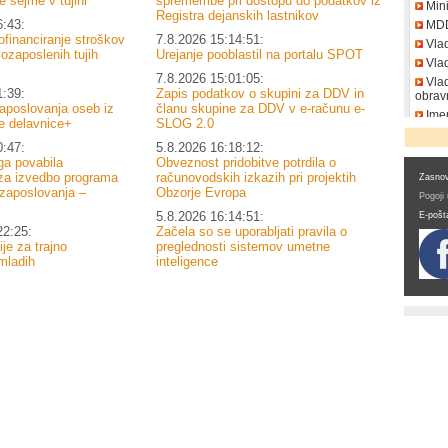
 sejme v tujini
spremembe pri dostopu do podatkov iz
Mini
Registra dejanskih lastnikov
6:43:
MD
ofinanciranje stroškov
7.8.2026 15:14:51:
Vla
vozaposlenih tujih
Urejanje pooblastil na portalu SPOT
Vlad
7.8.2026 15:01:05:
Vlad
1:39:
Zapis podatkov o skupini za DDV in
obrav
aposlovanja oseb iz
članu skupine za DDV v e-računu e-
Imen
e delavnice+
SLOG 2.0
DDV
0:47:
5.8.2026 16:18:12:
a povabila
Obveznost pridobitve potrdila o
za izvedbo programa
računovodskih izkazih pri projektih
Zasnov
zaposlovanja –
Obzorje Evropa
Pogoji
5.8.2026 16:14:51:
E-pošt
22:25:
Začela so se uporabljati pravila o
je za trajno
preglednosti sistemov umetne
mladih
inteligence