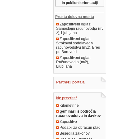
in poklicni orientaciji
Prosta delovna mesta
Zaposlitveni oglas:
Samostojni računovodja (m/
ž), Ljubljana
Zaposlitveni oglas:
Strokovni sodelavec v
računovodstvu (m/ž), Breg
pri Borovnici
Zaposlitveni oglas:
Računovodja (m/ž),
Ljubljana
Partnerji portala
Ne prezrite!
Kilometrine
Seminarji s področja
računovodstva in davkov
Zaposlitve
Podatki za obračun plač
Besedila zakonov