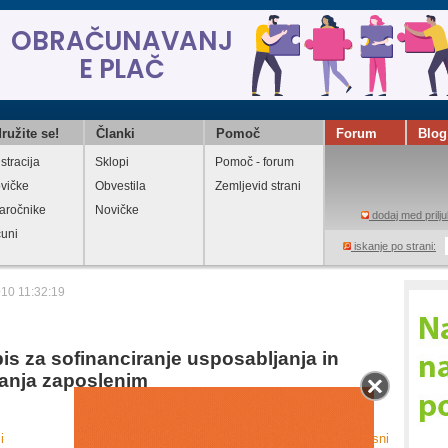
ružite se!
Članki
Pomoč
Forum
Blog
stracija
Sklopi
Pomoč - forum
vičke
Obvestila
Zemljevid strani
aročnike
Novičke
dodaj med prilju
čuni
iskanje po strani:
010 11:32:19
pis za sofinanciranje usposabljanja in
anja zaposlenim
i
Natisni