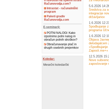
za mednarodne
o novostih na spletni strani
Računovodja.com?
5.6.2026 14:2
Intrastat - računalniški
Sredstva za s
program
integracije no
Paketi gradiv
državljanov
Računovodja.com
1.6.2026 12:2
Spodbujanje z
E-seminarji:
programa Učn
POTNI NALOGI: Kako
1.6.2026 12:1
izpolnimo potni nalog in
Objava Javneg
obračun potnih stroškov?
delodajalcem 
Obračunavanje plač in
»Spodbujanje 
drugih osebnih prejemkov
Zaposli.me+«
12.5.2026 15:
Koledar:
Nove subvenci
zaposlovanje 
Mesečni koledarčki