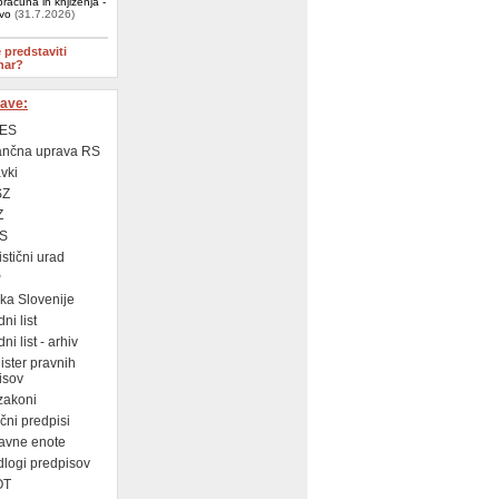
računa in knjiženja -
ivo
(31.7.2026)
e predstaviti
nar?
ave:
ES
ančna uprava RS
vki
SZ
Z
S
istični urad
P
a Slovenije
ni list
i list - arhiv
ster pravnih
isov
zakoni
ni predpisi
avne enote
logi predpisov
OT