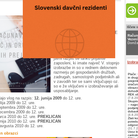
Zavod RS za zaposlovanje je v
petek, 22. maja 2009, v Uradnem
Iščete 
listu RS, številka 38/2009, objavil
javni razpis ZNANJE URESNIČUJE
Račun
SANJE (
več o razpisu
).
Vezenš
Domža
Namen javnega razpisa je
sofinanciranje usposabljanja in
izobraževanja zaposlenim
. Na
Račun
Zeus
,
javni razpis se lahko prijavite
Izobr
zaposleni, ki imate največ V. stopnjo
izobrazbe in so v rednem delovnem
razmerju pri gospodarskih družbah,
Plače:
zadrugah, samostojnih podjetnikih ali
in drug
v zavodih ter se sami vključujejo oz.
prejemk
izračun
so e že vključeni v izobraževanje ali
obrazce
usposabljanje.
dohodk
REK obr
ajo vlog na razpis:
12. junija 2009
do 12. ure.
(7.8.2
Skupin
ulija 2009 do 12. ure.
– najp
 septembra 2009 do 12. ure.
podjeti
 decembra 2009 do 12. ure.
dobavit
(4.8.2
arca 2010 do 12. ure.
PREKLICAN
Zlati k
unija 2010 do 12. ure.
PREKLICAN
potrebu
odgovor
avgusta 2010 do 12. ure.
(31.7.
Uvoz bl
in obrazci
carinsk