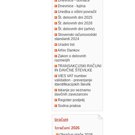
Dnevnice - domače
Dnevnice - tujina
Uredba o višini povračil
Št. delovnih dni 2025
Št. delovnih dni 2026
Št. delovnih dni (arhiv)
Slovenski računovodski
standardi 2024
Uradni list
Arhiv člankov
Zakon o delovnih
razmerjih
TRANSAKCIJSKI RAČUNI
IN DAVČNE ŠTEVILKE
VIES VAT number
validation - preverjanje
Identifikacijskih številk
Iskanje po seznamu
davčnih zavezancev
Register podjetij
Sodna praksa
Izračuni
Izračuni 2026
Obračun plače 2026