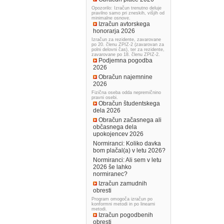
Opozorilo: Izračun trenutno deluje
pravilno samo pri zneskih, višjih od
minimalne osnove.
Izračun avtorskega
honorarja 2026
Izračun za rezidente, zavarovane
po 20. členu ZPIZ-2 (zavarovan za
polni delovni čas), ter za rezidente,
zavarovane po 18. členu ZPIZ-2.
Podjemna pogodba
2026
Obračun najemnine
2026
Fizična oseba odda nepremičnino
pravni osebi.
Obračun študentskega
dela 2026
Obračun začasnega ali
občasnega dela
upokojencev 2026
Normiranci: Koliko davka
bom plačal(a) v letu 2026?
Normiranci: Ali sem v letu
2026 še lahko
normiranec?
Izračun zamudnih
obresti
Program omogoča izračun po
konformni metodi in po linearni
metodi.
Izračun pogodbenih
obresti