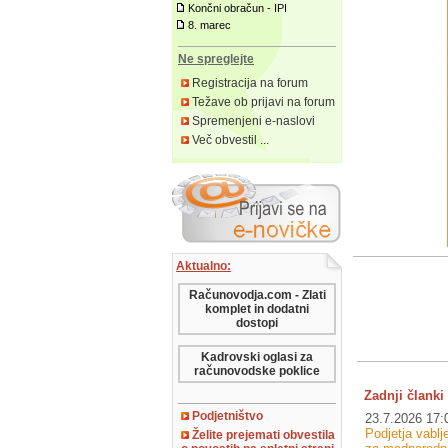
Končni obračun - IPI
8. marec
Ne spreglejte
Registracija na forum
Težave ob prijavi na forum
Spremenjeni e-naslovi
Več obvestil ...
Aktualno:
Računovodja.com - Zlati
komplet in dodatni
dostopi
Kadrovski oglasi za
računovodske poklice
Zadnji članki 
Podjetništvo
23.7.2026 17:
Podjetja vablj
Želite prejemati obvestila