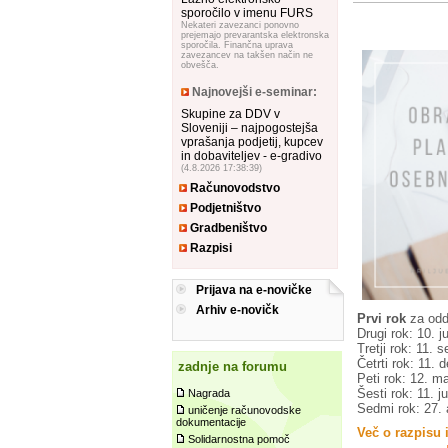
sporočilo v imenu FURS
Nekateri zavezanci ponovno
prejemajo prevarantska elektronska
sporočila. Finančna uprava
zavezancev na takšen način ne
obvešča.
Najnovejši e-seminar:
Skupine za DDV v
Sloveniji – najpogostejša
vprašanja podjetij, kupcev
in dobaviteljev - e-gradivo
(4.8.2026 17:38:39)
Računovodstvo
Podjetništvo
Gradbeništvo
Razpisi
Prijava na e-novičke
Arhiv e-novičk
Prvi rok
za odd
Drugi rok: 10. j
Tretji rok: 11.
Četrti rok: 11.
zadnje na forumu
Peti rok: 12. m
Šesti rok: 11. j
Nagrada
Sedmi rok: 27. 
uničenje računovodske
dokumentacije
Več o razpisu 
Solidarnostna pomoč