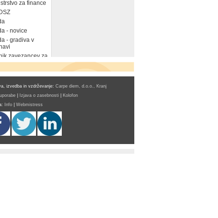
strstvo za finance
DSZ
da
a - novice
a - gradiva v
navi
ik zavezancev za
a, izvedba in vzdrževanje:
Carpe diem, d.o.o., Kranj
 uporabe
|
Izjava o zasebnosti
|
Kolofon
a:
Info
|
Webmistress