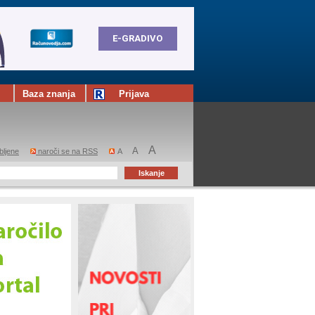
Baza znanja
Prijava
A
A
bljene
naroči se na RSS
A