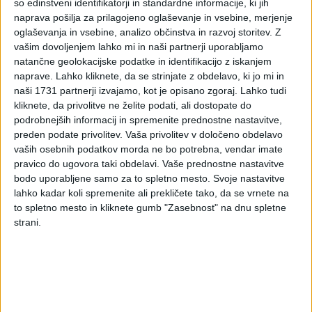
so edinstveni identifikatorji in standardne informacije, ki jih
za spodbujanje
naprava pošilja za prilagojeno oglaševanje in vsebine, merjenje
oglaševanja in vsebine, analizo občinstva in razvoj storitev.
Z
projektov zadružništva in
vašim dovoljenjem lahko mi in naši partnerji uporabljamo
natančne geolokacijske podatke in identifikacijo z iskanjem
socialne ekonomije
naprave. Lahko kliknete, da se strinjate z obdelavo, ki jo mi in
naši 1731 partnerji izvajamo, kot je opisano zgoraj. Lahko tudi
kliknete, da privolitve ne želite podati, ali dostopate do
podrobnejših informacij in spremenite prednostne nastavitve,
Na spletni strani in v Uradnem listu Republike Slovenije
preden podate privolitev.
Vaša privolitev v določeno obdelavo
je Ministrstvo za gospodarstvo, turizem in šport
vaših osebnih podatkov morda ne bo potrebna, vendar imate
objavilo Javni razpis za spodbujanje projektov
pravico do ugovora taki obdelavi. Vaše prednostne nastavitve
zadružništva in socialne ekonomije ter za zagon
bodo uporabljene samo za to spletno mesto. Svoje nastavitve
socialnega podjetništva. Razpis je namenjen
lahko kadar koli spremenite ali prekličete tako, da se vrnete na
spodbujanju organizacij socialne ekonomije k
to spletno mesto in kliknete gumb "Zasebnost" na dnu spletne
zagotavljanju ponudbe z družbenimi učinki za trg v
strani.
skladu z načeli in poslovnimi modeli socialne ekonomije
oziroma socialnega podjetništva.
Na ministrstvu želijo z razpisom organizacije socialne
ekonomije spodbuditi k razvoju projektov in dejavnosti, ki
bodo prispevali k oblikovanju poslovnih modelov oziroma