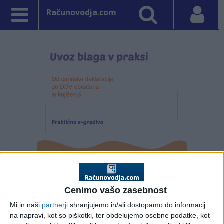
Računovodja.com
PRVA STRAN
RAZPISI
Cenimo vašo zasebnost
Vpisano: 10. februar 2025 ob 11:40
Mi in naši
partnerji
shranjujemo in/ali dostopamo do informacij
Objavljen je javni razpis
na napravi, kot so piškotki, ter obdelujemo osebne podatke, kot