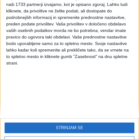
povabila Mentorstvo za
naši 1733 partnerji izvajamo, kot je opisano zgoraj. Lahko tudi
kliknete, da privolitve ne želite podati, ali dostopate do
mlade
podrobnejših informacij in spremenite prednostne nastavitve,
preden podate privolitev.
Vaša privolitev v določeno obdelavo
vaših osebnih podatkov morda ne bo potrebna, vendar imate
Javni sklad RS za razvoj kadrov in štipendije je 13.
pravico do ugovora taki obdelavi. Vaše prednostne nastavitve
januarja 2014 objavil spremembe javnega povabila za
bodo uporabljene samo za to spletno mesto. Svoje nastavitve
zbiranje ponudb v okviru programa Mentorstvo za
lahko kadar koli spremenite ali prekličete tako, da se vrnete na
mlade.
to spletno mesto in kliknete gumb "Zasebnost" na dnu spletne
strani.
Na javno povabilo se lahko prijavijo tudi
fizične osebe, ki
samostojno opravljajo poklicno dejavnost
.
Mentor mora imeti vsaj srednjo poklicno izobrazbo
in
ne več vsaj enako izobrazbo kot novo zaposleni.
Ponudniki lahko glede na število zaposlenih oddajo več
ponudb na javno povabilo za nove zaposlitve
. Največ
eno pri delodajalcu z manj kot 10 zaposlenimi, dve pri
delodajalcu z 11 do 20 zaposlenimi oz. tri pri delodajalcu z
STRINJAM SE
več kot 21 zaposlenimi.