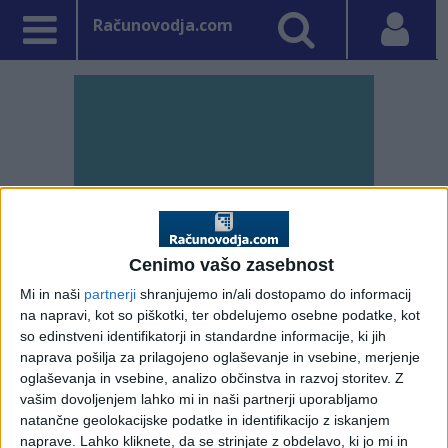
Računovodja.com
Cenimo vašo zasebnost
Mi in naši
partnerji
shranjujemo in/ali dostopamo do informacij
na napravi, kot so piškotki, ter obdelujemo osebne podatke, kot
so edinstveni identifikatorji in standardne informacije, ki jih
PRVA STRAN
RAZPISI
naprava pošilja za prilagojeno oglaševanje in vsebine, merjenje
oglaševanja in vsebine, analizo občinstva in razvoj storitev.
Z
Vpisano: 23. januar 2014 ob 12:56
vašim dovoljenjem lahko mi in naši partnerji uporabljamo
Spremembe javnega
natančne geolokacijske podatke in identifikacijo z iskanjem
naprave. Lahko kliknete, da se strinjate z obdelavo, ki jo mi in