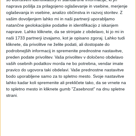
delodajalcem za
naprava pošilja za prilagojeno oglaševanje in vsebine, merjenje
oglaševanja in vsebine, analizo občinstva in razvoj storitev.
Z
usposabljanje oseb na
vašim dovoljenjem lahko mi in naši partnerji uporabljamo
natančne geolokacijske podatke in identifikacijo z iskanjem
področju mednarodne
naprave. Lahko kliknete, da se strinjate z obdelavo, ki jo mi in
naši 1733 partnerji izvajamo, kot je opisano zgoraj. Lahko tudi
zaščite
kliknete, da privolitve ne želite podati, ali dostopate do
podrobnejših informacij in spremenite prednostne nastavitve,
preden podate privolitev.
Vaša privolitev v določeno obdelavo
vaših osebnih podatkov morda ne bo potrebna, vendar imate
19. aprila je Zavod RS za zaposlovanje objavil novo
pravico do ugovora taki obdelavi. Vaše prednostne nastavitve
javno povabilo delodajalcem za usposabljanje na
bodo uporabljene samo za to spletno mesto. Svoje nastavitve
delovnem mestu za osebe na področju mednarodne
lahko kadar koli spremenite ali prekličete tako, da se vrnete na
zaščite in tujce. Javno povabilo je za oddajo ponudb
to spletno mesto in kliknete gumb "Zasebnost" na dnu spletne
odprto najdlje do 31. marca 2023.
strani.
Delodajalci
predložite ponudbo
za usposabljanje oseb
elektronsko
na
Portalu za delodajalce
.
V
6-mesečno usposabljanje
na delovnem mestu se lahko
vključijo prijavljeni v naši evidenci brezposelnih, ki imajo v
skladu z veljavno zakonodajo v Republiki Sloveniji priznano