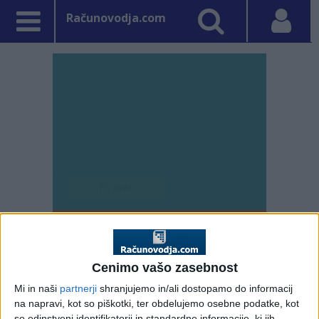
Računovodja.com
PRVA STRAN
RAZPISI
Cenimo vašo zasebnost
Vpisano: 25. april 2022 ob 16:4
Mi in naši
partnerji
shranjujemo in/ali dostopamo do informacij
Javno povabilo
na napravi, kot so piškotki, ter obdelujemo osebne podatke, kot
so edinstveni identifikatorji in standardne informacije, ki jih