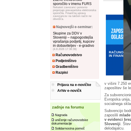
sporočilo v imenu FURS
Nekateri zavezanci ponovno
prejemajo prevarantska elektronska
sporočila. Finančna uprava
zavezancev na takšen način ne
obvešča.
Najnovejši e-seminar:
Skupine za DDV v
Sloveniji – najpogostejša
vprašanja podjetij, kupcev
in dobaviteljev - e-gradivo
(4.8.2026 17:38:39)
Računovodstvo
Podjetništvo
Gradbeništvo
Razpisi
v višini 7.250 
Prijava na e-novičke
zaposlitev še l
Arhiv e-novičk
Za subvencionir
Evropska unija,
socialnega skl
zadnje na forumu
Subvencijo bodo
zaposlili
mlade 
Nagrada
v evidenci bre
uničenje računovodske
Sloveniji
. Štev
dokumentacije
delodajalcu.
Solidarnostna pomoč