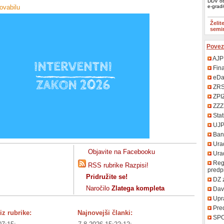
DDV ob
ovabilu
e-grad
Želit
semi
Povez
AJP
Fin
eDa
ZR
ZPI
ZZZ
Stat
UJ
Bank
Urad
Objavite na Facebooku
Uradn
Regi
RSS rubrike Razpisi!
predp
Pridružite se!
DZ 
Naročilo
Zlatega kompleta
Davč
Upr
Pred
iz rubrike:
Najnovejši članki:
SP