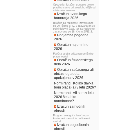
Opozorilo: Izračun trenutno deluje
pravilno samo pri zneskih, višjih od
minimalne osnove.
Izračun avtorskega
honorarja 2026
Izračun za rezidente, zavarovane
po 20. členu ZPIZ-2 (zavarovan za
polni delovni čas), ter za rezidente,
zavarovane po 18. členu ZPIZ-2.
Podjemna pogodba
2026
Obračun najemnine
2026
Fizična oseba odda nepremičnino
pravni osebi.
Obračun študentskega
dela 2026
Obračun začasnega ali
občasnega dela
upokojencev 2026
Normiranci: Koliko davka
bom plačal(a) v letu 2026?
Normiranci: Ali sem v letu
2026 še lahko
normiranec?
Izračun zamudnih
obresti
Program omogoča izračun po
konformni metodi in po linearni
metodi.
Izračun pogodbenih
obresti