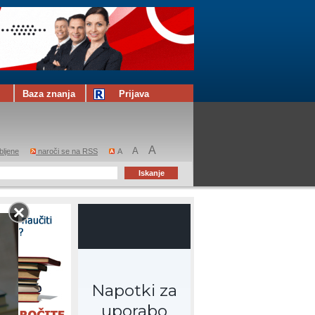
Baza znanja
Prijava
A
A
bljene
naroči se na RSS
A