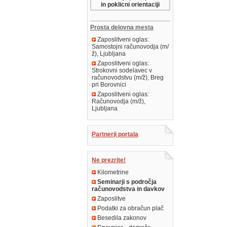
in poklicni orientaciji
Prosta delovna mesta
Zaposlitveni oglas:
Samostojni računovodja (m/
ž), Ljubljana
Zaposlitveni oglas:
Strokovni sodelavec v
računovodstvu (m/ž), Breg
pri Borovnici
Zaposlitveni oglas:
Računovodja (m/ž),
Ljubljana
Partnerji portala
Ne prezrite!
Kilometrine
Seminarji s področja
računovodstva in davkov
Zaposlitve
Podatki za obračun plač
Besedila zakonov