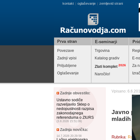
kontakt
oglaševanje
zemljevid strani
|
|
Prva stran
E-seminarji
Prid
Povezave
Trgovina
Regi
Zadnji vpisi
Katalog gradiv
E-no
Priljubljene
2026
Za n
Zlati komplet
Oglaševanje
Izra
Naročilo!
Vpisano: 6.6.20
Zadnje obvestilo:
Ustavno sodiče
razveljavilo Sklep o
nedopustnosti razpisa
Javno pov
zakonodajnega
referenduma o ZIURS
mladih br
(3.8.2026 15:51:09)
Zadnja novička:
14.7.2026 20:29:58
Rubrika:
Razpis
Lažno elektronsko