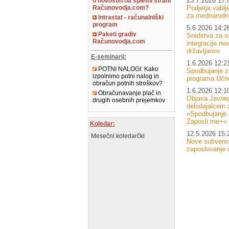
23.7.2026 17:
o novostih na spletni strani
Podjetja vablj
Računovodja.com?
za mednarodne
Intrastat - računalniški
program
5.6.2026 14:2
Paketi gradiv
Sredstva za s
Računovodja.com
integracije no
državljanov
E-seminarji:
1.6.2026 12:2
POTNI NALOGI: Kako
Spodbujanje z
izpolnimo potni nalog in
programa Učn
obračun potnih stroškov?
1.6.2026 12:1
Obračunavanje plač in
Objava Javneg
drugih osebnih prejemkov
delodajalcem 
»Spodbujanje 
Zaposli.me+«
Koledar:
12.5.2026 15:
Mesečni koledarčki
Nove subvenci
zaposlovanje 