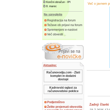
Končni obračun - IPI
Več o javnem p
8. marec
Ne spreglejte
Registracija na forum
Težave ob prijavi na forum
Spremenjeni e-naslovi
Več obvestil ...
Aktualno:
Računovodja.com - Zlati
komplet in dodatni
dostopi
Kadrovski oglasi za
računovodske poklice
Podjetništvo
Zadnji članki 
Želite prejemati obvestila