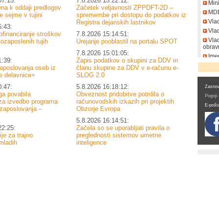
07:15:
7.8.2026 15:22:12:
Mini
ena k oddaji predlogov
Začetek veljavnosti ZPPDFT-2D –
MD
 sejme v tujini
spremembe pri dostopu do podatkov iz
Vla
Registra dejanskih lastnikov
6:43:
Vlad
ofinanciranje stroškov
7.8.2026 15:14:51:
Vlad
vozaposlenih tujih
Urejanje pooblastil na portalu SPOT
obrav
7.8.2026 15:01:05:
Imen
1:39:
Zapis podatkov o skupini za DDV in
DDV
aposlovanja oseb iz
članu skupine za DDV v e-računu e-
e delavnice+
SLOG 2.0
0:47:
5.8.2026 16:18:12:
Zasnov
a povabila
Obveznost pridobitve potrdila o
Pogoji
za izvedbo programa
računovodskih izkazih pri projektih
E-pošt
zaposlovanja –
Obzorje Evropa
5.8.2026 16:14:51:
22:25:
Začela so se uporabljati pravila o
je za trajno
preglednosti sistemov umetne
mladih
inteligence