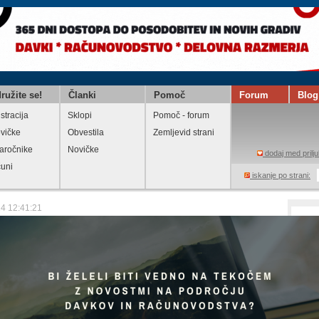
ružite se!
Članki
Pomoč
Forum
Blog
stracija
Sklopi
Pomoč - forum
vičke
Obvestila
Zemljevid strani
aročnike
Novičke
dodaj med prilju
čuni
iskanje po strani:
14 12:41:21
abilo Prvi izziv 2014 za zaposlitev 690
ezposelnih iz vzhodne Slovenije
i
Natisni