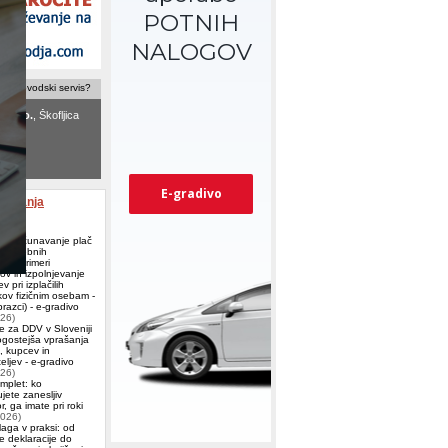
računovodski servis?
d.o.o.
, Škofljica
ovodstvo
ek Marija s.p.
,
le
aževanja
 Obračunavanje plač
ih osebnih
ov (primeri
ov in izpolnjevanje
v pri izplačilih
ov fizičnim osebam -
azci) - e-gradivo
026)
e za DDV v Sloveniji
ogostejša vprašanja
j, kupcev in
eljev - e-gradivo
026)
omplet: ko
jete zanesljiv
, ga imate pri roki
2026)
aga v praksi: od
e deklaracije do