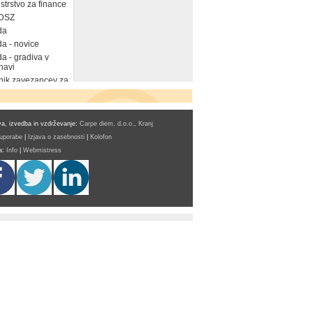
strstvo za finance
DSZ
da
a - novice
a - gradiva v
navi
ik zavezancev za
a, izvedba in vzdrževanje:
Carpe diem, d.o.o., Kranj
 uporabe
|
Izjava o zasebnosti
|
Kolofon
a:
Info
|
Webmistress