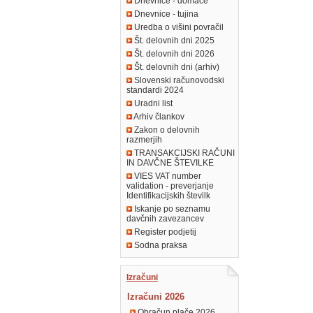
Dnevnice - domače
Dnevnice - tujina
Uredba o višini povračil
Št. delovnih dni 2025
Št. delovnih dni 2026
Št. delovnih dni (arhiv)
Slovenski računovodski
standardi 2024
Uradni list
Arhiv člankov
Zakon o delovnih
razmerjih
TRANSAKCIJSKI RAČUNI
IN DAVČNE ŠTEVILKE
VIES VAT number
validation - preverjanje
Identifikacijskih številk
Iskanje po seznamu
davčnih zavezancev
Register podjetij
Sodna praksa
Izračuni
Izračuni 2026
Obračun plače 2026