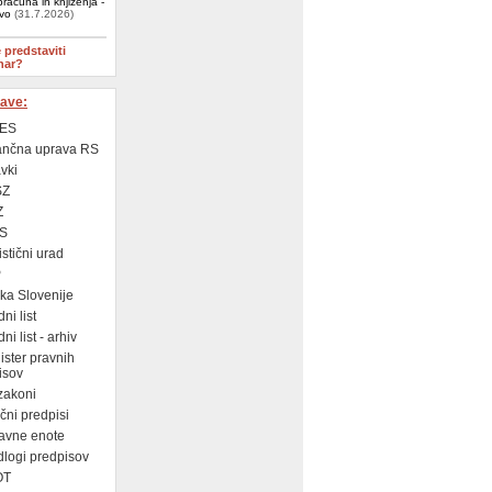
računa in knjiženja -
ivo
(31.7.2026)
e predstaviti
nar?
ave:
ES
ančna uprava RS
vki
SZ
Z
S
istični urad
P
a Slovenije
ni list
i list - arhiv
ster pravnih
isov
zakoni
ni predpisi
avne enote
logi predpisov
OT