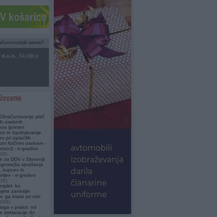
računovodski servis?
d.o.o.
, Škofljica
ovodski servis
 Ljubljana
aževanja
 Obračunavanje plač
ih osebnih
ov (primeri
ov in izpolnjevanje
v pri izplačilih
ov fizičnim osebam -
azci) - e-gradivo
026)
e za DDV v Sloveniji
ogostejša vprašanja
j, kupcev in
eljev - e-gradivo
026)
omplet: ko
jete zanesljiv
, ga imate pri roki
2026)
aga v praksi: od
e deklaracije do