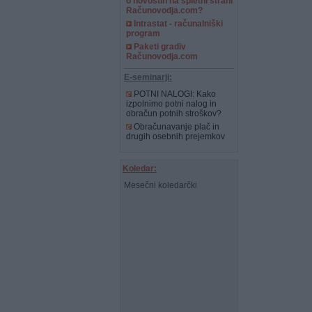
o novostih na spletni strani
Računovodja.com?
Intrastat - računalniški
program
Paketi gradiv
Računovodja.com
E-seminarji:
POTNI NALOGI: Kako
izpolnimo potni nalog in
obračun potnih stroškov?
Obračunavanje plač in
drugih osebnih prejemkov
Koledar:
Mesečni koledarčki