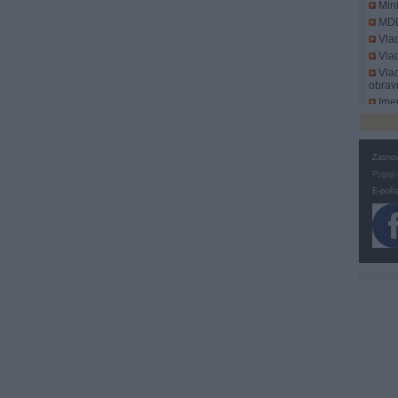
Mini
MD
Vla
Vlad
Vlad
obrav
Imen
DDV
Zasnov
Pogoji
E-pošt