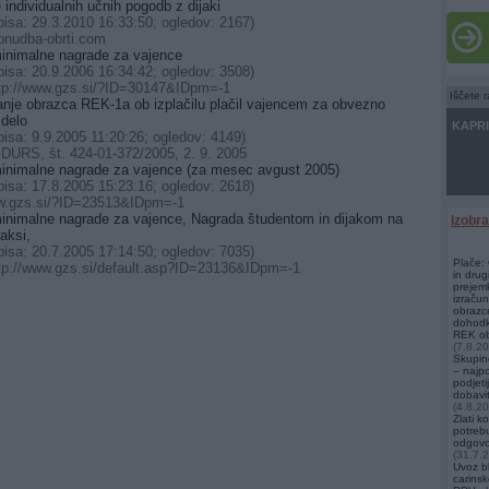
 individualnih učnih pogodb z dijaki
isa: 29.3.2010 16:33:50; ogledov: 2167)
onudba-obrti.com
inimalne nagrade za vajence
isa: 20.9.2006 16:34:42; ogledov: 3508)
ttp://www.gzs.si/?ID=30147&IDpm=-1
Iščete 
anje obrazca REK-1a ob izplačilu plačil vajencem za obvezno
 delo
KAPRI 
isa: 9.9.2005 11:20:26; ogledov: 4149)
 DURS, št. 424-01-372/2005, 2. 9. 2005
inimalne nagrade za vajence (za mesec avgust 2005)
isa: 17.8.2005 15:23:16; ogledov: 2618)
Račun
ww.gzs.si/?ID=23513&IDpm=-1
Zeus
,
inimalne nagrade za vajence, Nagrada študentom in dijakom na
Izobr
aksi,
isa: 20.7.2005 17:14:50; ogledov: 7035)
Plače:
ttp://www.gzs.si/default.asp?ID=23136&IDpm=-1
in drug
prejemk
izračun
obrazce
dohodk
REK obr
(7.8.2
Skupin
– najp
podjeti
dobavit
(4.8.2
Zlati k
potrebu
odgovor
(31.7.
Uvoz bl
carinsk