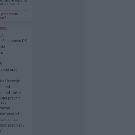
računa in knjiženja -
ivo
(31.7.2026)
e predstaviti
nar?
ave:
ES
ančna uprava RS
vki
SZ
Z
S
istični urad
P
a Slovenije
ni list
i list - arhiv
ster pravnih
isov
zakoni
ni predpisi
avne enote
logi predpisov
OT