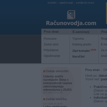
kontakt
oglaševanje
zemljevid strani
|
|
Prva stran
E-seminarji
Prid
Povezave
Trgovina
Regi
Zadnji vpisi
Katalog gradiv
E-no
Priljubljene
2026
Za n
Zlati komplet
Oglaševanje
Izra
Naročilo!
Prva stran
:: D
Zadnje obvestilo:
Uredi po: |
datu
Ustavno sodiče
Vrstni red: |
pad
razveljavilo Sklep o
nedopustnosti razpisa
zakonodajnega
Praktično
referenduma o ZIURS
(Datum vp
(3.8.2026 15:51:09)
Link na g
Individua
Zadnja novička:
(Datum vp
14.7.2026 20:29:58
Lažno elektronsko