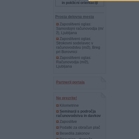
in poklicni orientaciji
Prosta delovna mesta
Zaposlitveni oglas:
Samostojni računovodja (m/
ž), Ljubljana
Zaposlitveni oglas:
Strokovni sodelavec v
računovodstvu (m/ž), Breg
pri Borovnici
Zaposlitveni oglas:
Računovodja (m/ž),
Ljubljana
Partnerji portala
Ne prezrite!
Kilometrine
Seminarji s področja
računovodstva in davkov
Zaposlitve
Podatki za obračun plač
Besedila zakonov