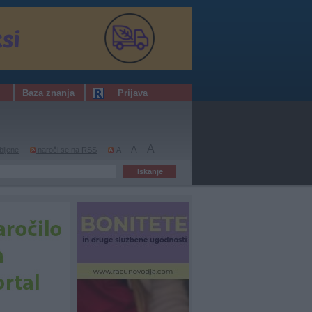
Baza znanja
Prijava
A
A
bljene
naroči se na RSS
A