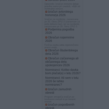
Opozorilo: Izračun trenutno deluje
pravilno samo pri zneskih, višjih od
minimalne osnove.
Izračun avtorskega
honorarja 2026
Izračun za rezidente, zavarovane
po 20. členu ZPIZ-2 (zavarovan za
polni delovni čas), ter za rezidente,
zavarovane po 18. členu ZPIZ-2.
Podjemna pogodba
2026
Obračun najemnine
2026
Fizična oseba odda nepremičnino
pravni osebi.
Obračun študentskega
dela 2026
Obračun začasnega ali
občasnega dela
upokojencev 2026
Normiranci: Koliko davka
bom plačal(a) v letu 2026?
Normiranci: Ali sem v letu
2026 še lahko
normiranec?
Izračun zamudnih
obresti
Program omogoča izračun po
konformni metodi in po linearni
metodi.
Izračun pogodbenih
obresti