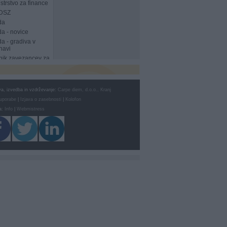
strstvo za finance
DSZ
da
a - novice
a - gradiva v
navi
ik zavezancev za
a, izvedba in vzdrževanje:
Carpe diem, d.o.o., Kranj
 uporabe
|
Izjava o zasebnosti
|
Kolofon
a:
Info
|
Webmistress