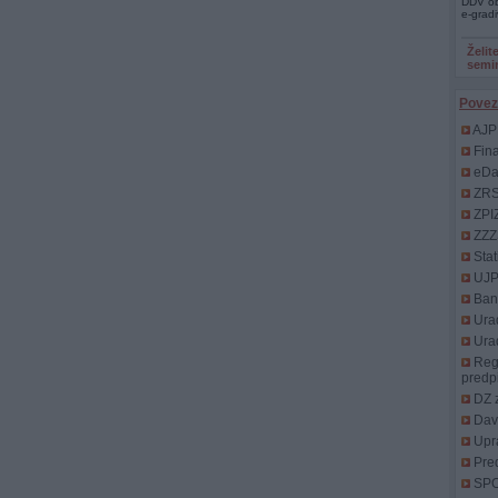
DDV ob
e-grad
Želit
semi
Povez
AJP
Fin
eDa
ZR
ZPI
ZZZ
Stat
UJ
Bank
Urad
Uradn
Regi
predp
DZ 
Davč
Upr
Pred
SP