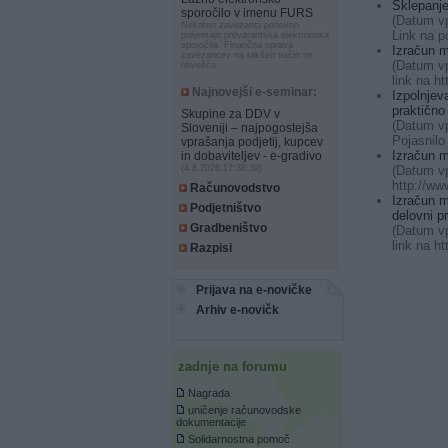
Sklepanje
sporočilo v imenu FURS
(Datum vp
Nekateri zavezanci ponovno
Link na p
prejemajo prevarantska elektronska
sporočila. Finančna uprava
Izračun m
zavezancev na takšen način ne
(Datum vp
obvešča.
link na h
Najnovejši e-seminar:
Izpolnjev
praktično
Skupine za DDV v
(Datum vp
Sloveniji – najpogostejša
Pojasnilo
vprašanja podjetij, kupcev
Izračun m
in dobaviteljev - e-gradivo
(Datum vp
(4.8.2026 17:38:39)
http://w
Računovodstvo
Izračun m
Podjetništvo
delovni pr
Gradbeništvo
(Datum vp
link na h
Razpisi
Prijava na e-novičke
Arhiv e-novičk
zadnje na forumu
Nagrada
uničenje računovodske
dokumentacije
Solidarnostna pomoč