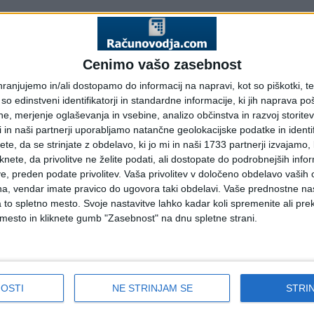
Cenimo vašo zasebnost
ranjujemo in/ali dostopamo do informacij na napravi, kot so piškotki, 
o edinstveni identifikatorji in standardne informacije, ki jih naprava poš
e, merjenje oglaševanja in vsebine, analizo občinstva in razvoj storitev
 in naši partnerji uporabljamo natančne geolokacijske podatke in identif
te, da se strinjate z obdelavo, ki jo mi in naši 1733 partnerji izvajamo,
iknete, da privolitve ne želite podati, ali dostopate do podrobnejših info
e, preden podate privolitev.
Vaša privolitev v določeno obdelavo vaših
a, vendar imate pravico do ugovora taki obdelavi. Vaše prednostne na
to spletno mesto. Svoje nastavitve lahko kadar koli spremenite ali prek
 mesto in kliknete gumb "Zasebnost" na dnu spletne strani.
OSTI
NE STRINJAM SE
STRI