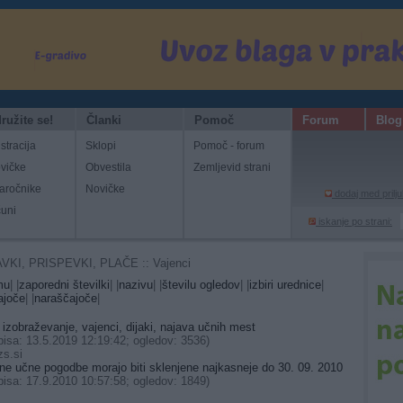
ružite se!
Članki
Pomoč
Forum
Blog
stracija
Sklopi
Pomoč - forum
vičke
Obvestila
Zemljevid strani
aročnike
Novičke
dodaj med prilju
čuni
iskanje po strani:
AVKI, PRISPEVKI, PLAČE :: Vajenci
mu
| |
zaporedni številki
| |
nazivu
| |
številu ogledov
| |
izbiri urednice
|
ajoče
| |
naraščajoče
|
 izobraževanje, vajenci, dijaki, najava učnih mest
isa: 13.5.2019 12:19:42; ogledov: 3536)
zs.si
lne učne pogodbe morajo biti sklenjene najkasneje do 30. 09. 2010
isa: 17.9.2010 10:57:58; ogledov: 1849)