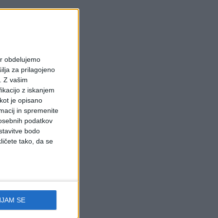
ter obdelujemo
ilja za prilagojeno
.
Z vašim
ikacijo z iskanjem
 kot je opisano
rmacij in spremenite
 osebnih podatkov
stavitve bodo
ličete tako, da se
NJAM SE