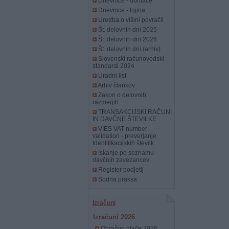
Dnevnice - domače
Dnevnice - tujina
Uredba o višini povračil
Št. delovnih dni 2025
Št. delovnih dni 2026
Št. delovnih dni (arhiv)
Slovenski računovodski
standardi 2024
Uradni list
Arhiv člankov
Zakon o delovnih
razmerjih
TRANSAKCIJSKI RAČUNI
IN DAVČNE ŠTEVILKE
VIES VAT number
validation - preverjanje
Identifikacijskih številk
Iskanje po seznamu
davčnih zavezancev
Register podjetij
Sodna praksa
Izračuni
Izračuni 2026
Obračun plače 2026