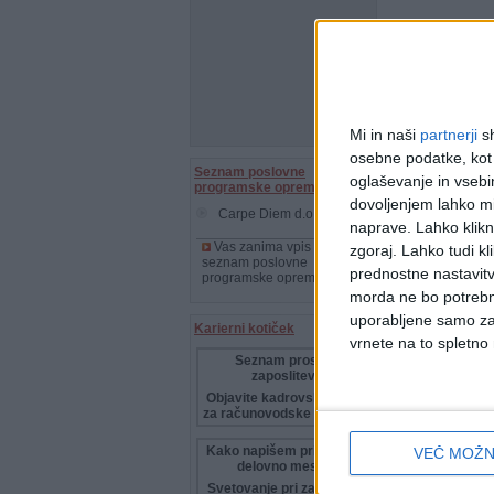
Mi in naši
partnerji
sh
osebne podatke, kot s
Seznam poslovne
oglaševanje in vsebin
programske opreme
dovoljenjem lahko mi
Carpe Diem d.o.o., Kranj
naprave. Lahko klikne
Vas zanima vpis v
zgoraj. Lahko tudi kl
seznam poslovne
prednostne nastavitv
programske opreme?
morda ne bo potrebn
uporabljene samo za 
Karierni kotiček
vrnete na to spletno
Seznam prostih
zaposlitev
Objavite kadrovski oglas
za računovodske poklice!
Kako napišem prijavo na
VEČ MOŽN
delovno mesto
Svetovanje pri zaposlitvi