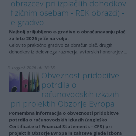
obrazcev pri izplačilih dohodkov
fizičnim osebam - REK obrazci) -
e-gradivo
Najbolj priljubljeno e-gradivo o obračunavanju plač
za leto 2026 je že na voljo.
Celovito praktično gradivo za obračun plač, drugih
dohodkov iz delovnega razmerja, avtorskih honorarjev ...
5. avgust 2026 ob 16:18
Obveznost pridobitve
potrdila o
računovodskih izkazih
pri projektih Obzorje Evropa
Pomembna informacija o obveznosti pridobitve
potrdila o računovodskih izkazih (angleško
Certificate of Financial Statements - CFS) pri
projektih Obzorje Evropa in zahteve glede izbora