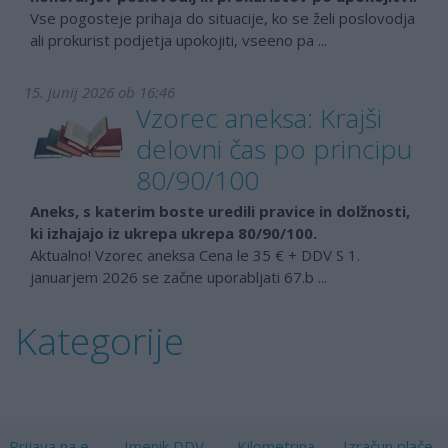
Vse pogosteje prihaja do situacije, ko se želi poslovodja
ali prokurist podjetja upokojiti, vseeno pa ...
15. junij 2026 ob 16:46
Vzorec aneksa: Krajši
delovni čas po principu
80/90/100
Aneks, s katerim boste uredili pravice in dolžnosti,
ki izhajajo iz ukrepa ukrepa 80/90/100.
Aktualno! Vzorec aneksa Cena le 35 € + DDV S 1.
januarjem 2026 se začne uporabljati 67.b ...
Kategorije
Prijava na e-
Imenik DDV
Kilometrina
Izračun plače