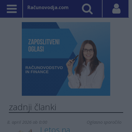
Računovodja.com
zadnji članki
8. april 2026 ob 0:00
Oglasno sporočilo
Letos na