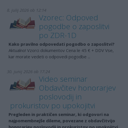
8. julij 2026 ob 12:14
Vzorec: Odpoved
pogodbe o zaposlitvi
po ZDR-1D
Kako pravilno odpovedati pogodbo o zaposlitvi?
Aktualno! Vzorci dokumentov Cena le 45 € + DDV Vse,
kar morate vedeti o odpovedi pogodbe ...
30. junij 2026 ob 17:24
Video seminar
Obdavčitev honorarjev
poslovodij in
prokuristov po upokojitvi
Pregleden in praktičen seminar, ki odgovori na
najpomembnejše dileme, povezane z obdavčitvijo
honorarjev poslovodij in prokuristov po upokojitvi.