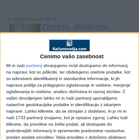
...
5. avgust 2026 ob 16:12
Obresti, dividende,
dobiček iz kapitala in
dohodek z INR
Furs pojasnila.
Cenimo vašo zasebnost
DOHODEK IZ KAPITALA - Obresti, dividende, dobiček iz
Mi in naši
partnerji
shranjujemo in/ali dostopamo do informacij
kapitala in dohodek z INR (Podrobnejši opis) Objavljena
na napravi, kot so piškotki, ter obdelujemo osebne podatke, kot
...
so edinstveni identifikatorji in standardne informacije, ki jih
naprava pošilja za prilagojeno oglaševanje in vsebine, merjenje
5. avgust 2026 ob 15:57
oglaševanja in vsebine, analizo občinstva in razvoj storitev.
Z
Okvirni načrt
vašim dovoljenjem lahko mi in naši partnerji uporabljamo
natančne geolokacijske podatke in identifikacijo z iskanjem
normativne dejavnosti
naprave. Lahko kliknete, da se strinjate z obdelavo, ki jo mi in
za leto 2026
naši 1733 partnerji izvajamo, kot je opisano zgoraj. Lahko tudi
kliknete, da privolitve ne želite podati, ali dostopate do
Predpisi in podzakonski akti.
podrobnejših informacij in spremenite prednostne nastavitve,
Okvirni načrt normativne dejavnosti za leto 2026
preden podate privolitev.
Vaša privolitev v določeno obdelavo