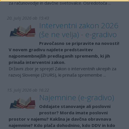
za računovodje in davčne svetovalce. Osredotoča ...
20. julij 2026 ob 15:43
Interventni zakon 2026
(še ne velja) - e-gradivo
Pravočasno se pripravite na novosti!
V novem gradivu najdete predstavitev
najpomembnejših predlaganih sprememb, ki jih
prinaša interventni zakon.
Državni zbor je sprejel Zakon o interventnih ukrepih za
razvoj Slovenije (ZIURS), ki prinaša spremembe ...
15. julij 2026 ob 16:22
Najemnine (e-gradivo)
Oddajate stanovanje ali poslovni
prostor? Morda imate poslovni
prostor v najemu? Kakšna je davčna obravnava
najemnine? Kdo plača dohodnino, kdo DDV in kdo