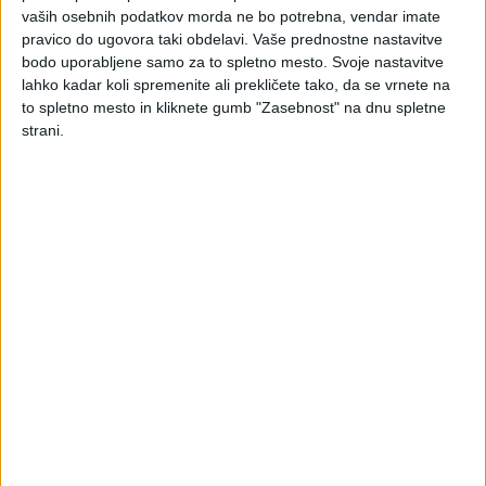
Predpisi iz pristojnosti Državnega zbora Okvirni ...
vaših osebnih podatkov morda ne bo potrebna, vendar imate
pravico do ugovora taki obdelavi. Vaše prednostne nastavitve
bodo uporabljene samo za to spletno mesto. Svoje nastavitve
4. avgust 2026 ob 17:38
lahko kadar koli spremenite ali prekličete tako, da se vrnete na
Skupine za DDV v
to spletno mesto in kliknete gumb "Zasebnost" na dnu spletne
Sloveniji –
strani.
najpogostejša
vprašanja podjetij, kupcev in
dobaviteljev - e-gradivo
Kaj je skupina za DDV, kdo jo lahko oblikuje in kdaj
je takšna ureditev za povezane družbe smiselna?
Gradivo na enem mestu odgovarja na najpogostejša
praktična vprašanja podjetij, njihovih kupcev in
dobaviteljev ...
4. avgust 2026 ob 13:28
Kilometrina 2026
Preverite, koliko znaša kilometrina