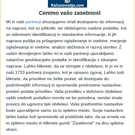
Cenimo vašo zasebnost
Društva
Negospodarstvo,
Mednarodne
Mi in naši
partnerji
shranjujemo in/ali dostopamo do informacij
javni sektor
davčne novičke
na napravi, kot so piškotki, ter obdelujemo osebne podatke, kot
so edinstveni identifikatorji in standardne informacije, ki jih
naprava pošilja za prilagojeno oglaševanje in vsebine, merjenje
oglaševanja in vsebine, analizo občinstva in razvoj storitev.
Z
vašim dovoljenjem lahko mi in naši partnerji uporabljamo
DDV - Davek na
Sodna praksa -
Sodna praksa -
natančne geolokacijske podatke in identifikacijo z iskanjem
dodano vrednost
DURS (davčni
Upravno ter
naprave. Lahko kliknete, da se strinjate z obdelavo, ki jo mi in
bilten)
delovno in
naši 1733 partnerji izvajamo, kot je opisano zgoraj. Lahko tudi
socialno sodišče
kliknete, da privolitve ne želite podati, ali dostopate do
podrobnejših informacij in spremenite prednostne nastavitve,
preden podate privolitev.
Vaša privolitev v določeno obdelavo
vaših osebnih podatkov morda ne bo potrebna, vendar imate
pravico do ugovora taki obdelavi. Vaše prednostne nastavitve
Sodna praksa -
Inšpekcijski
Razpisi
bodo uporabljene samo za to spletno mesto. Svoje nastavitve
Vrhovno sodišče,
pregledi (davčni
lahko kadar koli spremenite ali prekličete tako, da se vrnete na
Višje sodišče in
bilten)
to spletno mesto in kliknete gumb "Zasebnost" na dnu spletne
Ustavno sodišče
strani.