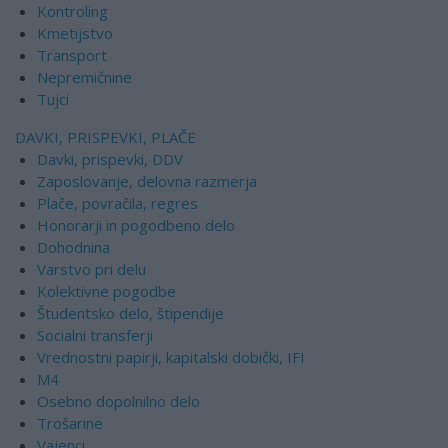
Kontroling
Kmetijstvo
Transport
Nepremičnine
Tujci
DAVKI, PRISPEVKI, PLAČE
Davki, prispevki, DDV
Zaposlovanje, delovna razmerja
Plače, povračila, regres
Honorarji in pogodbeno delo
Dohodnina
Varstvo pri delu
Kolektivne pogodbe
Študentsko delo, štipendije
Socialni transferji
Vrednostni papirji, kapitalski dobički, IFI
M4
Osebno dopolnilno delo
Trošarine
Vajenci