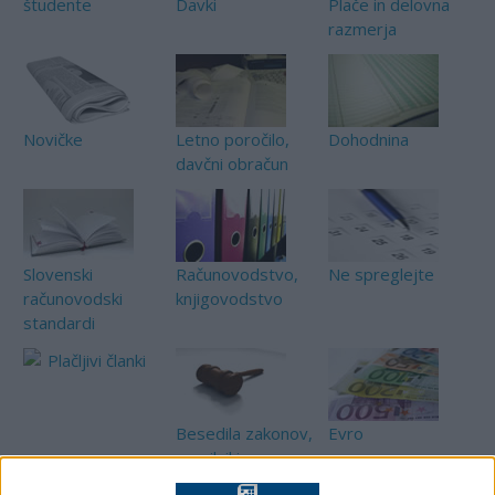
študente
Davki
Plače in delovna
razmerja
Novičke
Letno poročilo,
Dohodnina
davčni obračun
Slovenski
Računovodstvo,
Ne spreglejte
računovodski
knjigovodstvo
standardi
Plačljivi članki
Besedila zakonov,
Evro
pravilniki