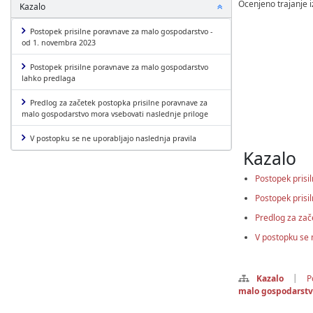
Ocenjeno trajanje 
P
Kazalo
o
k
Postopek prisilne poravnave za malo gospodarstvo -
od 1. novembra 2023
a
ž
Postopek prisilne poravnave za malo gospodarstvo
i
lahko predlaga
a
l
Predlog za začetek postopka prisilne poravnave za
i
malo gospodarstvo mora vsebovati naslednje priloge
s
k
V postopku se ne uporabljajo naslednja pravila
r
Kazalo
i
j
Postopek prisi
Postopek prisi
Predlog za zač
V postopku se 
|
Kazalo
P
malo gospodarstv