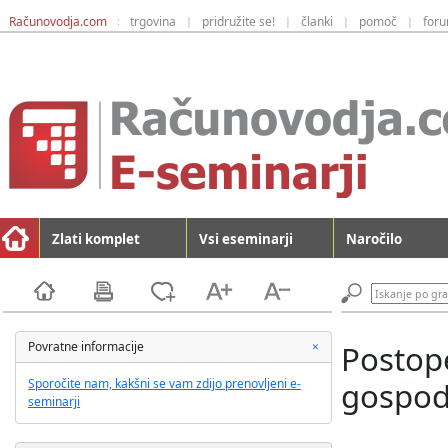
Računovodja.com
trgovina
pridružite se!
članki
pomoč
for
:
|
|
|
|
Zlati komplet
Vsi eseminarji
Naročilo
C
Povratne informacije
×
Postop
l
o
Sporočite nam, kakšni se vam zdijo prenovljeni e-
gospod
s
seminarji
e