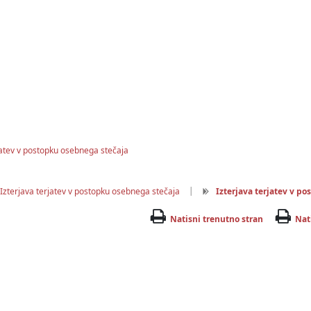
jatev v postopku osebnega stečaja
|
Izterjava terjatev v postopku osebnega stečaja
Izterjava terjatev v p
Natisni trenutno stran
Nat