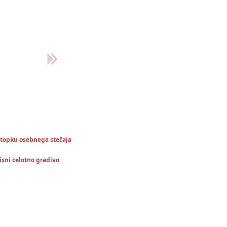
ostopku osebnega stečaja
isni celotno gradivo