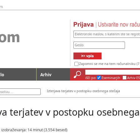
um
Zapomni se me na tem računalniku (7 
lo
Arhiv
išči po:
Eseminarjih
Arhiv ES
Izterjava terjatev v postopku osebnega stečaja
ava terjatev v postopku osebnega
 izobraževanja: 14 minut (3.554 besed)