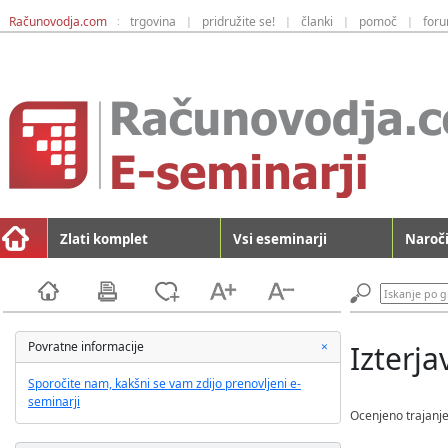
Računovodja.com
trgovina
pridružite se!
članki
pomoč
for
:
|
|
|
|
Zlati komplet
Vsi eseminarji
Naroči
C
Povratne informacije
×
Izterj
l
o
Sporočite nam, kakšni se vam zdijo prenovljeni e-
s
seminarji
Ocenjeno trajanje
e