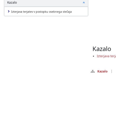
P
Kazalo
o
k
Izterjava terjatev v postopku osebnega stečaja
a
ž
i
a
l
i
s
Kazalo
k
r
Izterjava ter
i
j
|
Kazalo