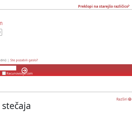
Preklopi na starejšo različico
dni)
|
Ste pozabili geslo?
Racunovodja.com
Razširi
 stečaja