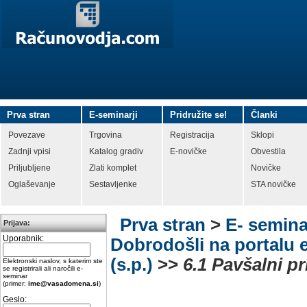
Prva stran
E-seminarji
Pridružite se!
Članki
Povezave
Trgovina
Registracija
Sklopi
Zadnji vpisi
Katalog gradiv
E-novičke
Obvestila
Priljubljene
Zlati komplet
Novičke
Oglaševanje
Sestavljenke
STA novičke
Prva stran
>
E- semina
Prijava:
Uporabnik:
Dobrodošli na portalu e
(s.p.)
>>
6.1 Pavšalni pr
Elektronski naslov, s katerim ste
se registrirali ali naročili e-
seminar
(primer:
ime@vasadomena.si
)
Geslo: