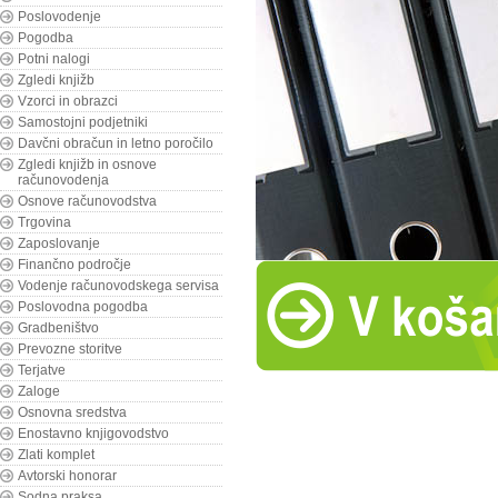
Poslovodenje
Pogodba
Potni nalogi
Zgledi knjižb
Vzorci in obrazci
Samostojni podjetniki
Davčni obračun in letno poročilo
Zgledi knjižb in osnove
računovodenja
Osnove računovodstva
Trgovina
Zaposlovanje
Finančno področje
Vodenje računovodskega servisa
Poslovodna pogodba
Gradbeništvo
Prevozne storitve
Terjatve
Zaloge
Osnovna sredstva
Enostavno knjigovodstvo
Zlati komplet
Avtorski honorar
Sodna praksa