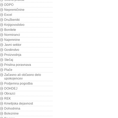
DDPO
Nepremičnine
Excel
Družbeniki
Knjigovodstvo
Bonitete
Normiranci
Najemnine
Javni sektor
Gostinstvo
Proizvodnja
Stečaj
Prisilna poravnava
Plače
Začasno ali občasno delo
upokojencev
Podjemna pogodba
DOHDEJ
Obrazci
REK
Kmetijska dejavnost
Dohodnina
Boleznine