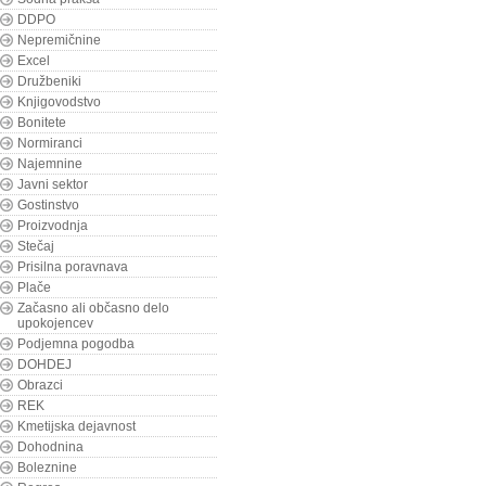
DDPO
Nepremičnine
Excel
Družbeniki
Knjigovodstvo
Bonitete
Normiranci
Najemnine
Javni sektor
Gostinstvo
Proizvodnja
Stečaj
Prisilna poravnava
Plače
Začasno ali občasno delo
upokojencev
Podjemna pogodba
DOHDEJ
Obrazci
REK
Kmetijska dejavnost
Dohodnina
Boleznine