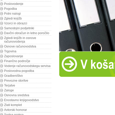
Poslovodenje
Pogodba
Potni nalogi
Zgledi knjižb
Vzorci in obrazci
Samostojni podjetniki
Davčni obračun in letno poročilo
Zgledi knjižb in osnove
računovodenja
Osnove računovodstva
Trgovina
Zaposlovanje
Finančno področje
Vodenje računovodskega servisa
Poslovodna pogodba
Gradbeništvo
Prevozne storitve
Terjatve
Zaloge
Osnovna sredstva
Enostavno knjigovodstvo
Zlati komplet
Avtorski honorar
Sodna praksa