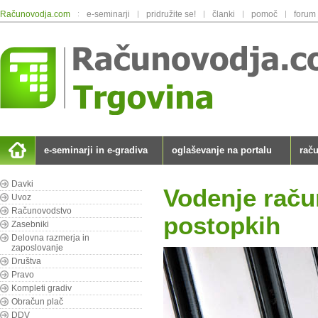
Računovodja.com
:
e-seminarji
|
pridružite se!
|
članki
|
pomoč
|
forum
e-seminarji in e-gradiva
oglaševanje na portalu
rač
Davki
Vodenje raču
Uvoz
Računovodstvo
postopkih
Zasebniki
Delovna razmerja in
zaposlovanje
Društva
Pravo
Kompleti gradiv
Obračun plač
DDV