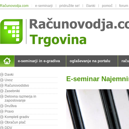
Računovodja.com
:
e-seminarji
|
pridružite se!
|
članki
|
pomoč
|
forum
e-seminarji in e-gradiva
oglaševanje na portalu
rač
Davki
E-seminar Najemni
Uvoz
Računovodstvo
Zasebniki
Delovna razmerja in
zaposlovanje
Društva
Pravo
Kompleti gradiv
Obračun plač
DDV