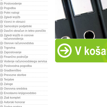
Poslovodenje
Pogodba
Potni nalogi
Zgledi knjižb
Vzorci in obrazci
Samostojni podjetniki
Davčni obračun in letno poročilo
Zgledi knjižb in osnove
računovodenja
Osnove računovodstva
Trgovina
Zaposlovanje
Finančno področje
Vodenje računovodskega servisa
Poslovodna pogodba
Gradbeništvo
Prevozne storitve
Terjatve
Zaloge
Osnovna sredstva
Enostavno knjigovodstvo
Zlati komplet
Avtorski honorar
Sodna praksa