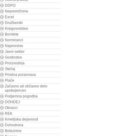
DDPO
Nepremičnine
Excel
Družbeniki
Knjigovodstvo
Bonitete
Normiranci
Najemnine
Javni sektor
Gostinstvo
Proizvodnja
Stečaj
Prisilna poravnava
Plače
Začasno ali občasno delo
upokojencev
Podjemna pogodba
DOHDEJ
Obrazci
REK
Kmetijska dejavnost
Dohodnina
Boleznine