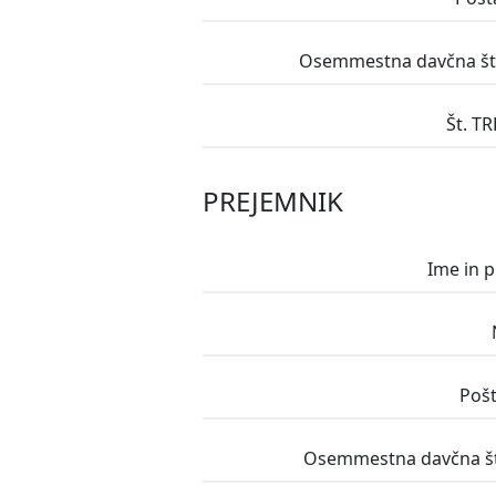
Osemmestna davčna štev
Št. TR
PREJEMNIK
Ime in 
Pošt
Osemmestna davčna št