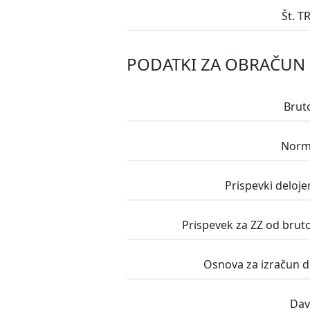
Št. T
PODATKI ZA OBRAČUN
Brut
Prispevki deloje
Prispevek za ZZ od brut
Osnova za izračun d
Dav