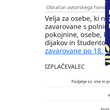
Obračun avtorskega honora
Velja za osebe, ki n
zavarovane s polnim
pokojnine, osebe, k
dijakov in študentov
zavarovane po 18. č
IZPLAČEVALEC
Podjetje oz. ime in p
N
Pošta