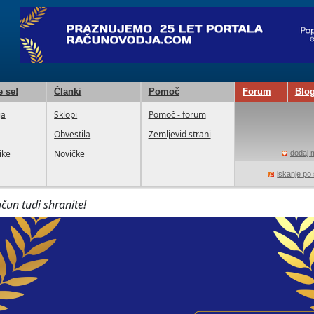
e se!
Članki
Pomoč
Forum
Blo
ja
Sklopi
Pomoč - forum
Obvestila
Zemljevid strani
ike
Novičke
dodaj m
iskanje po 
čun tudi shranite!
om - Izračun avtorskeg
e ki SO zavarovane po 1