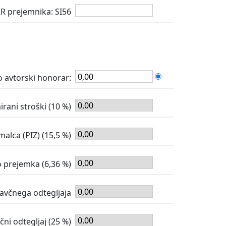
RR prejemnika: SI56
o avtorski honorar:
Normirani stroški (10 %)
malca (PIZ) (15,5 %)
o prejemka (6,36 %)
avčnega odtegljaja
čni odtegljaj (25 %)