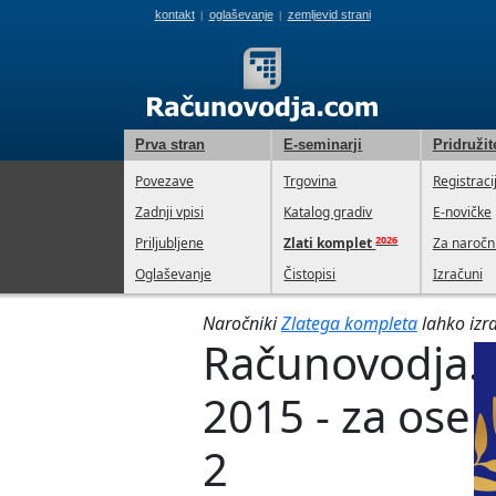
kontakt
oglaševanje
zemljevid strani
|
|
Prva stran
E-seminarji
Pridružit
Povezave
Trgovina
Registraci
Zadnji vpisi
Katalog gradiv
E-novičke
2026
Priljubljene
Zlati komplet
Za naročn
Oglaševanje
Čistopisi
Izračuni
Naročniki
Zlatega kompleta
lahko izra
Računovodja.c
2015 - za oseb
2