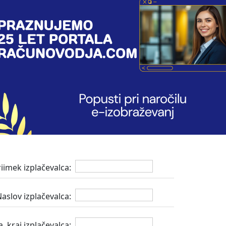
rja 2015
iso obvezno pokojninsko in invalids
 delovnim oz. zavarovalnim časom, 
i ne opravljajo začasnega in občas
 preko štud. servisa (osebe, ki
SO
lenu ZPIZ-2
)
riimek izplačevalca:
aslov izplačevalca:
, kraj izplačevalca: