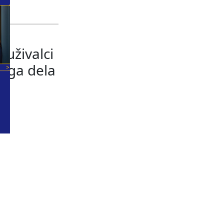
ko
uživalci
nega dela