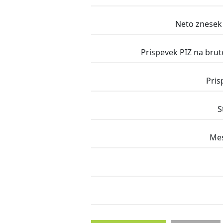
Neto znesek 
Prispevek PIZ na bru
Pris
S
Mes