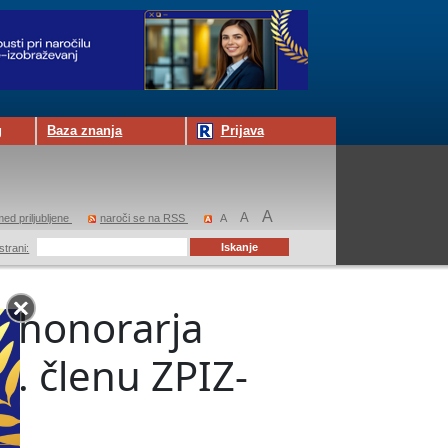
g
Baza znanja
Prijava
A
A
ed priljubljene
naroči se na RSS
A
strani:
a honorarja
8. členu ZPIZ-