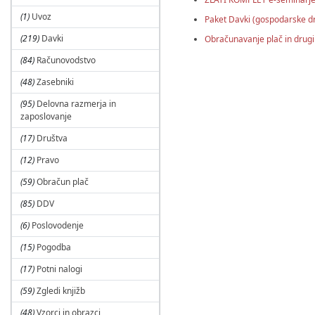
a
(1)
Uvoz
Paket Davki (gospodarske d
ž
i
(219)
Davki
Obračunavanje plač in drug
a
(84)
Računovodstvo
l
i
(48)
Zasebniki
s
k
(95)
Delovna razmerja in
r
zaposlovanje
i
j
(17)
Društva
(12)
Pravo
(59)
Obračun plač
(85)
DDV
(6)
Poslovodenje
(15)
Pogodba
(17)
Potni nalogi
(59)
Zgledi knjižb
(48)
Vzorci in obrazci