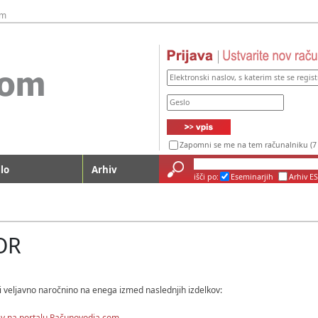
um
Zapomni se me na tem računalniku (7 
lo
Arhiv
išči po:
Eseminarjih
Arhiv ES
OR
i veljavno naročnino na enega izmed naslednjih izdelkov:
v na portalu Računovodja.com