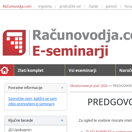
Računovodja.com
trgovina
pridružite se!
članki
pomoč
for
:
|
|
|
|
Zlati komplet
Vsi eseminarji
Naroči
Obračunavanje plač 2026
>>
PREDGOVOR
C
Povratne informacije
×
l
o
PREDGOV
Sporočite nam, kakšni se vam
s
zdijo prenovljeni e-seminarji
e
P
Ključne besede
Za ogled te vsebine morate imet
o
(2)
Upokojenci
k
ZLATI KOMPLET e-seminarje