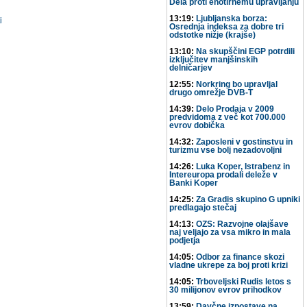
Dela proti enotirnemu upravljanju
13:19:
Ljubljanska borza:
i
Osrednja indeksa za dobre tri
odstotke nižje (krajše)
13:10:
Na skupščini EGP potrdili
izključitev manjšinskih
delničarjev
12:55:
Norkring bo upravljal
drugo omrežje DVB-T
14:39:
Delo Prodaja v 2009
predvidoma z več kot 700.000
evrov dobička
14:32:
Zaposleni v gostinstvu in
turizmu vse bolj nezadovoljni
14:26:
Luka Koper, Istrabenz in
Intereuropa prodali deleže v
Banki Koper
14:25:
Za Gradis skupino G upniki
predlagajo stečaj
14:13:
OZS: Razvojne olajšave
naj veljajo za vsa mikro in mala
podjetja
14:05:
Odbor za finance skozi
vladne ukrepe za boj proti krizi
14:05:
Trboveljski Rudis letos s
30 milijonov evrov prihodkov
13:59:
Davčne izpostave na