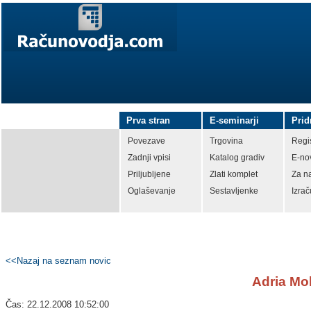
Prva stran
E-seminarji
Prid
Povezave
Trgovina
Regis
Zadnji vpisi
Katalog gradiv
E-no
Priljubljene
Zlati komplet
Za n
Oglaševanje
Sestavljenke
Izrač
<<Nazaj na seznam novic
Adria Mob
Čas: 22.12.2008 10:52:00