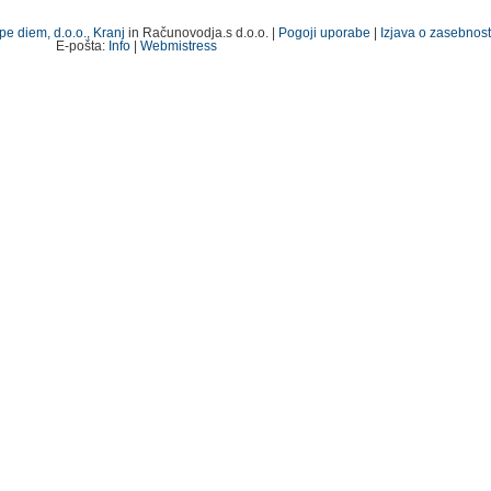
pe diem, d.o.o., Kranj
in Računovodja.s d.o.o. |
Pogoji uporabe
|
Izjava o zasebnost
E-pošta:
Info
|
Webmistress