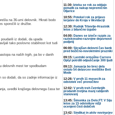
11:30:
Izteka se rok za oddajo
ponudb za nakup nepremičnin
Oljarice
10:55:
Potekel rok za prijavo
ešla na 36-urni delovnik. Hkrati bodo
terjatev do Kroja v likvidaciji
s sporočili iz družbe.
12:30:
Rudnik Trbovlje-Hrastnik
letos z bilančno izgubo
04:00:
Danes se izteče razpis za
 poudarili iz dodali, da upada
raziskovalno-razvojne dejavnosti
podjetij
ljali tako poslovno stabilnost kot tudi
06:00:
Skrajšan delovni čas bank
pred božično-novoletnimi prazniki
astopa na naših trgih, pa bo v danih
09:15:
Lastniki ormoške Carrere
Optyl potrdili odpuščanje 300 ljudi
nju delovnih mest ter spodbudam
09:13:
Januarja bo brez dela
ostalo 54 delavcev metliške Beti
Mode
 so dodali, da so zadnje informacije iz
12:26:
V prvih 11 mesecih za
odstotek več prenočitev
12:02:
V prvih treh četrtletjih
vanja, uvedbi krajšega delovnega časa ter
prodanih tretjina manj rabljenih
stanovanj
13:45:
Šimonka za Delo FT: V Siju
letos za 15 odstotkov nižji
ocenjeni čisti dobiček
13:42:
Sindikat in aktiv novinarjev