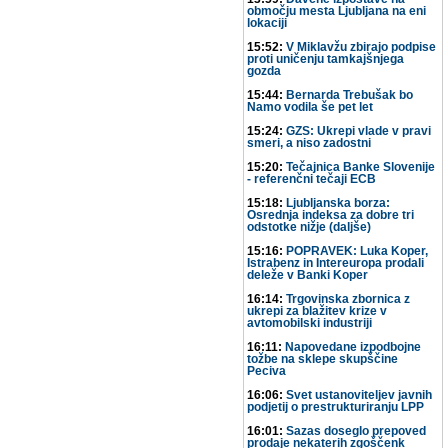
območju mesta Ljubljana na eni
lokaciji
15:52:
V Miklavžu zbirajo podpise
proti uničenju tamkajšnjega
gozda
15:44:
Bernarda Trebušak bo
Namo vodila še pet let
15:24:
GZS: Ukrepi vlade v pravi
smeri, a niso zadostni
15:20:
Tečajnica Banke Slovenije
- referenčni tečaji ECB
15:18:
Ljubljanska borza:
Osrednja indeksa za dobre tri
odstotke nižje (daljše)
15:16:
POPRAVEK: Luka Koper,
Istrabenz in Intereuropa prodali
deleže v Banki Koper
16:14:
Trgovinska zbornica z
ukrepi za blažitev krize v
avtomobilski industriji
16:11:
Napovedane izpodbojne
tožbe na sklepe skupščine
Peciva
16:06:
Svet ustanoviteljev javnih
podjetij o prestrukturiranju LPP
16:01:
Sazas doseglo prepoved
prodaje nekaterih zgoščenk