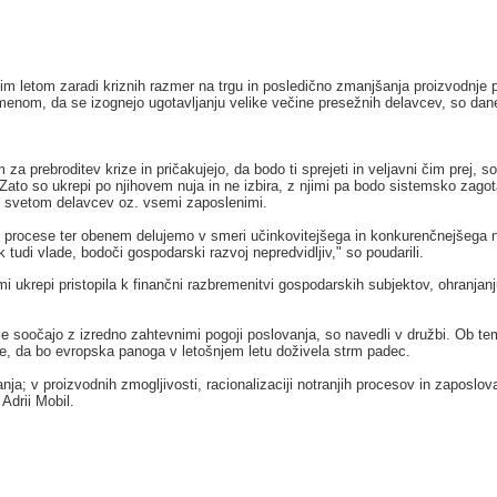
letom zaradi kriznih razmer na trgu in posledično zmanjšanja proizvodnje pr
menom, da se izognejo ugotavljanju velike večine presežnih delavcev, so dane
za prebroditev krize in pričakujejo, da bodo ti sprejeti in veljavni čim prej, so
ato so ukrepi po njihovem nuja in ne izbira, z njimi pa bodo sistemsko zagotav
m, svetom delavcev oz. vsemi zaposlenimi.
je procese ter obenem delujemo v smeri učinkovitejšega in konkurenčnejšega n
udi vlade, bodoči gospodarski razvoj nepredvidljiv," so poudarili.
mi ukrepi pristopila k finančni razbremenitvi gospodarskih subjektov, ohranja
e soočajo z izredno zahtevnimi pogoji poslovanja, so navedli v družbi. Ob tem
, da bo evropska panoga v letošnjem letu doživela strm padec.
anja; v proizvodnih zmogljivosti, racionalizaciji notranjih procesov in zaposlo
Adrii Mobil.