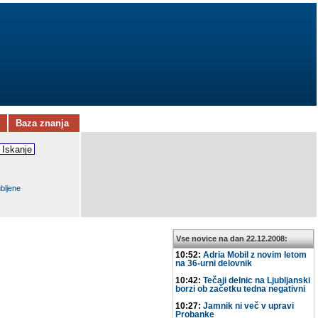
Baza znanja
ubljene
Vse novice na dan 22.12.2008:
10:52:
Adria Mobil z novim letom
na 36-urni delovnik
10:42:
Tečaji delnic na Ljubljanski
borzi ob začetku tedna negativni
10:27:
Jamnik ni več v upravi
Probanke