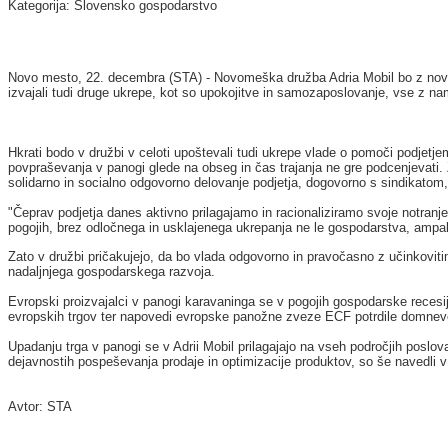
Kategorija: Slovensko gospodarstvo
Novo mesto, 22. decembra (STA) - Novomeška družba Adria Mobil bo z novim 
izvajali tudi druge ukrepe, kot so upokojitve in samozaposlovanje, vse z na
Hkrati bodo v družbi v celoti upoštevali tudi ukrepe vlade o pomoči podjetjem 
povpraševanja v panogi glede na obseg in čas trajanja ne gre podcenjevati. Z
solidarno in socialno odgovorno delovanje podjetja, dogovorno s sindikato
"Čeprav podjetja danes aktivno prilagajamo in racionaliziramo svoje notran
pogojih, brez odločnega in usklajenega ukrepanja ne le gospodarstva, ampak t
Zato v družbi pričakujejo, da bo vlada odgovorno in pravočasno z učinkoviti
nadaljnjega gospodarskega razvoja.
Evropski proizvajalci v panogi karavaninga se v pogojih gospodarske recesij
evropskih trgov ter napovedi evropske panožne zveze ECF potrdile domneve
Upadanju trga v panogi se v Adrii Mobil prilagajajo na vseh področjih poslov
dejavnostih pospeševanja prodaje in optimizacije produktov, so še navedli v 
Avtor: STA