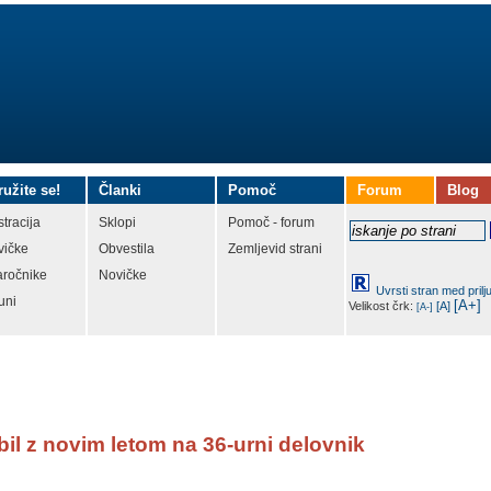
ružite se!
Članki
Pomoč
Forum
Blog
tracija
Sklopi
Pomoč - forum
vičke
Obvestila
Zemljevid strani
aročnike
Novičke
Uvrsti stran med prilj
uni
[A+]
Velikost črk:
[A]
[A-]
il z novim letom na 36-urni delovnik