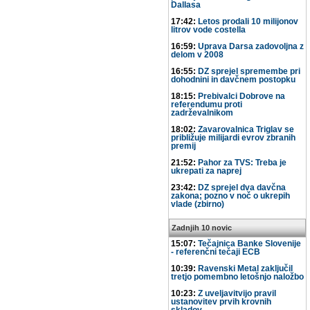
Dallasa
17:42:
Letos prodali 10 milijonov
litrov vode costella
16:59:
Uprava Darsa zadovoljna z
delom v 2008
16:55:
DZ sprejel spremembe pri
dohodnini in davčnem postopku
18:15:
Prebivalci Dobrove na
referendumu proti
zadrževalnikom
18:02:
Zavarovalnica Triglav se
približuje milijardi evrov zbranih
premij
21:52:
Pahor za TVS: Treba je
ukrepati za naprej
23:42:
DZ sprejel dva davčna
zakona; pozno v noč o ukrepih
vlade (zbirno)
Zadnjih 10 novic
15:07:
Tečajnica Banke Slovenije
- referenčni tečaji ECB
10:39:
Ravenski Metal zaključil
tretjo pomembno letošnjo naložbo
10:23:
Z uveljavitvijo pravil
ustanovitev prvih krovnih