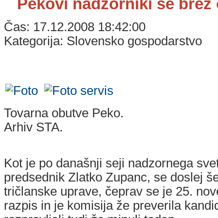
Pekovi nadzorniki še brez 
Čas: 17.12.2008 18:42:00
Kategorija: Slovensko gospodarstvo
Tovarna obutve Peko.
Arhiv STA.
Kot je po današnji seji nadzornega sve
predsednik Zlatko Zupanc, se doslej še 
tričlanske uprave, čeprav se je 25. nov
razpis in je komisija že preverila kandi