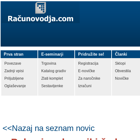
Prva stran
E-seminarji
Pridružite se!
Članki
Povezave
Trgovina
Registracija
Sklopi
Zadnji vpisi
Katalog gradiv
E-novičke
Obvestila
Priljubljene
Zlati komplet
Za naročnike
Novičke
Oglaševanje
Sestavljenke
Izračuni
<<Nazaj na seznam novic