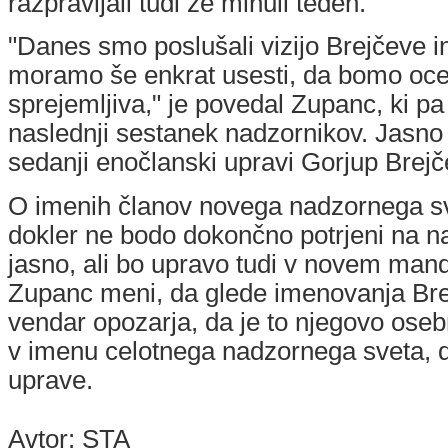
razpravljali tudi že minuli teden.
"Danes smo poslušali vizijo Brejčeve in
moramo še enkrat usesti, da bomo oceni
sprejemljiva," je povedal Zupanc, ki pa 
naslednji sestanek nadzornikov. Jasno 
sedanji enočlanski upravi Gorjup Brej
O imenih članov novega nadzornega sv
dokler ne bodo dokončno potrjeni na n
jasno, ali bo upravo tudi v novem mand
Zupanc meni, da glede imenovanja Brej
vendar opozarja, da je to njegovo oseb
v imenu celotnega nadzornega sveta, do
uprave.
Avtor: STA