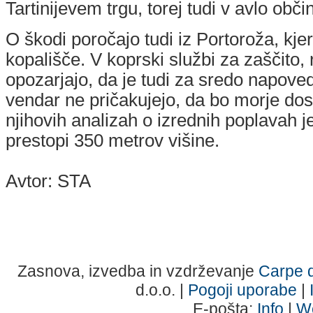
Tartinijevem trgu, torej tudi v avlo obči
O škodi poročajo tudi iz Portoroža, kje
kopališče. V koprski službi za zaščito,
opozarjajo, da je tudi za sredo napov
vendar ne pričakujejo, da bo morje dos
njihovih analizah o izrednih poplavah j
prestopi 350 metrov višine.
Avtor: STA
Zasnova, izvedba in vzdrževanje
Carpe d
d.o.o. |
Pogoji uporabe
|
E-pošta:
Info
|
W