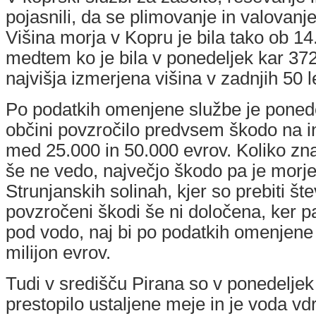
pojasnili, da se plimovanje in valovanj
Višina morja v Kopru je bila tako ob 14
medtem ko je bila v ponedeljek kar 372
najvišja izmerjena višina v zadnjih 50 le
Po podatkih omenjene službe je ponede
občini povzročilo predvsem škodo na inf
med 25.000 in 50.000 evrov. Koliko zna
še ne vedo, največjo škodo pa je morje
Strunjanskih solinah, kjer so prebiti š
povzročeni škodi še ni določena, ker p
pod vodo, naj bi po podatkih omenjene
milijon evrov.
Tudi v središču Pirana so v ponedeljek 
prestopilo ustaljene meje in je voda vdrl