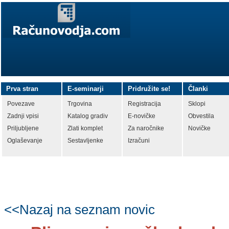
Prva stran
E-seminarji
Pridružite se!
Članki
Povezave
Trgovina
Registracija
Sklopi
Zadnji vpisi
Katalog gradiv
E-novičke
Obvestila
Priljubljene
Zlati komplet
Za naročnike
Novičke
Oglaševanje
Sestavljenke
Izračuni
<<Nazaj na seznam novic