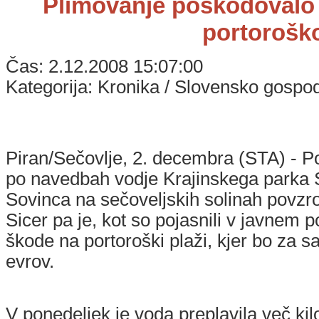
Plimovanje poškodovalo 
portorošk
Čas: 2.12.2008 15:07:00
Kategorija: Kronika / Slovensko gospo
Piran/Sečovlje, 2. decembra (STA) - P
po navedbah vodje Krajinskega parka 
Sovinca na sečoveljskih solinah povzro
Sicer pa je, kot so pojasnili v javnem p
škode na portoroški plaži, kjer bo za s
evrov.
V ponedeljek je voda preplavila več ki