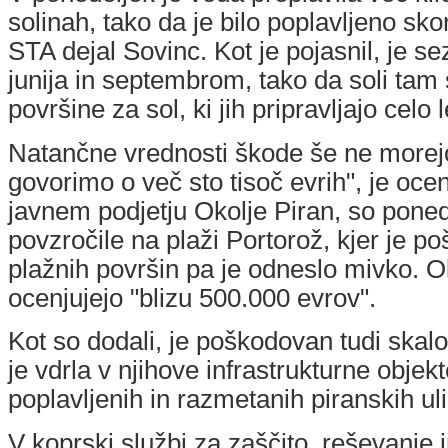
solinah, tako da je bilo poplavljeno sko
STA dejal Sovinc. Kot je pojasnil, je 
junija in septembrom, tako da soli tam
površine za sol, ki jih pripravljajo celo l
Natančne vrednosti škode še ne morej
govorimo o več sto tisoč evrih", je ocen
javnem podjetju Okolje Piran, so pone
povzročile na plaži Portorož, kjer je 
plažnih površin pa je odneslo mivko. O
ocenjujejo "blizu 500.000 evrov".
Kot so dodali, je poškodovan tudi ska
je vdrla v njihove infrastrukturne objekt
poplavljenih in razmetanih piranskih uli
V koprski službi za zaščito, reševanje