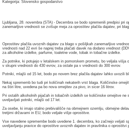
Kategorija: Slovensko gospodarstvo
Ljubljana, 28. novembra (STA) - Decembra se bodo spremenili predpisi pri opr
zanemarljive vrednosti se zvišuje meja za oprostitev plačila dajatev, pri bl
Oprostitev plačila uvoznih dajatev za blago v pošiljkah zanemarljive vredno
vrednosti nad 22 evri še naprej treba plačati davek na dodano vrednost (DD
za alkoholne izdelke, parfume, toaletne vode, tobak in tobačne izdelke.
Za potnike, ki potujejo v letalskem in pomorskem prometu, bo veljala višja o
v skupni vrednosti do 430 evrov, za ostale pa v vrednosti do 300 evrov.
Potniki, mlajši od 15 let, bodo po novem brez plačila dajatev lahko uvozili 
Nekaj sprememb bo tudi pri količinah nekaterih vrst blaga. Količinske omej
na štiri litre, uvedena pa bo nova omejitev za pivo, in sicer 16 litrov.
Pri ostalih alkoholnih pijačah in tobačnih izdelkih se količinske omejitve ne 
uveljavljati potniki, mlajši od 17 let.
Za osebe, ki imajo stalno prebivališče na obmejnem ozemlju, obmejne dela
tretjimi državami in EU, bodo veljale višje oprostitve.
Vse navedene spremembe bodo uvedene 1. decembra, ko začnejo veljati spre
uveljavljanju pravice do oprostitve uvoznih dajatev in pravilnika o oprostit