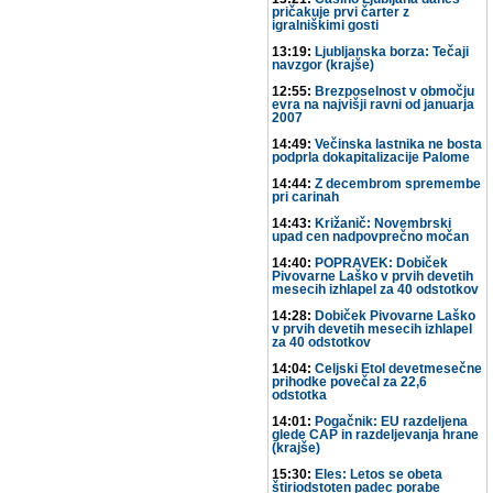
pričakuje prvi čarter z
igralniškimi gosti
13:19:
Ljubljanska borza: Tečaji
navzgor (krajše)
12:55:
Brezposelnost v območju
evra na najvišji ravni od januarja
2007
14:49:
Večinska lastnika ne bosta
podprla dokapitalizacije Palome
14:44:
Z decembrom spremembe
pri carinah
14:43:
Križanič: Novembrski
upad cen nadpovprečno močan
14:40:
POPRAVEK: Dobiček
Pivovarne Laško v prvih devetih
mesecih izhlapel za 40 odstotkov
14:28:
Dobiček Pivovarne Laško
v prvih devetih mesecih izhlapel
za 40 odstotkov
14:04:
Celjski Etol devetmesečne
prihodke povečal za 22,6
odstotka
14:01:
Pogačnik: EU razdeljena
glede CAP in razdeljevanja hrane
(krajše)
15:30:
Eles: Letos se obeta
štiriodstoten padec porabe