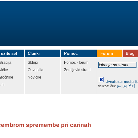
ružite se!
Članki
Pomoč
Forum
Blog
tracija
Sklopi
Pomoč - forum
vičke
Obvestila
Zemljevid strani
aročnike
Novičke
Uvrsti stran med prilj
uni
[A+]
Velikost črk:
[A]
[A-]
cembrom spremembe pri carinah