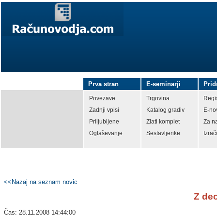
Prva stran
E-seminarji
Prid
Povezave
Trgovina
Regis
Zadnji vpisi
Katalog gradiv
E-no
Priljubljene
Zlati komplet
Za n
Oglaševanje
Sestavljenke
Izrač
<<Nazaj na seznam novic
Z de
Čas: 28.11.2008 14:44:00