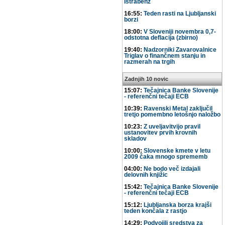
Istrabenz
16:55:
Teden rasti na Ljubljanski
borzi
18:00:
V Sloveniji novembra 0,7-
odstotna deflacija (zbirno)
19:40:
Nadzorniki Zavarovalnice
Triglav o finančnem stanju in
razmerah na trgih
Zadnjih 10 novic
15:07:
Tečajnica Banke Slovenije
- referenčni tečaji ECB
10:39:
Ravenski Metal zaključil
tretjo pomembno letošnjo naložbo
10:23:
Z uveljavitvijo pravil
ustanovitev prvih krovnih
skladov
10:00:
Slovenske kmete v letu
2009 čaka mnogo sprememb
04:00:
Ne bodo več izdajali
delovnih knjižic
15:42:
Tečajnica Banke Slovenije
- referenčni tečaji ECB
15:12:
Ljubljanska borza krajši
teden končala z rastjo
14:29:
Podvojili sredstva za