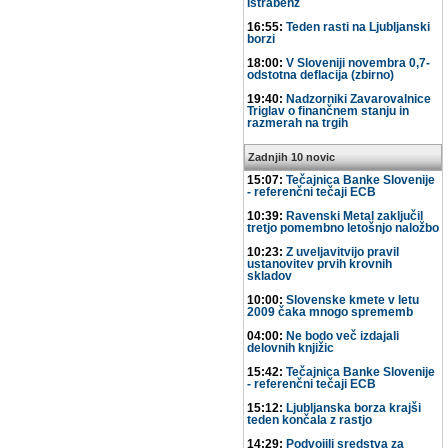
Istrabenz
16:55:
Teden rasti na Ljubljanski
borzi
18:00:
V Sloveniji novembra 0,7-
odstotna deflacija (zbirno)
19:40:
Nadzorniki Zavarovalnice
Triglav o finančnem stanju in
razmerah na trgih
Zadnjih 10 novic
15:07:
Tečajnica Banke Slovenije
- referenčni tečaji ECB
10:39:
Ravenski Metal zaključil
tretjo pomembno letošnjo naložbo
10:23:
Z uveljavitvijo pravil
ustanovitev prvih krovnih
skladov
10:00:
Slovenske kmete v letu
2009 čaka mnogo sprememb
04:00:
Ne bodo več izdajali
delovnih knjižic
15:42:
Tečajnica Banke Slovenije
- referenčni tečaji ECB
15:12:
Ljubljanska borza krajši
teden končala z rastjo
14:29:
Podvojili sredstva za