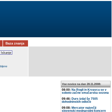
Baza znanja
ubljene
Vse novice na dan 28.11.2008:
08:00:
Na Rogli in Krvavcu se v
soboto začne smučarska sezona
09:46:
Durs izdal še 7505
dohodninskih odločb
09:08:
Mercator največji
slovenski mednarodni koncern