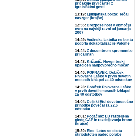
pričakuje prvi čarter z
igralniškimi gosti
13:19:
Ljubljanska borza: Tečaji
navzgor (krajše)
12:55:
Brezposelnost v območju
evra na najvišji ravni od januarja
2007
14:49:
Večinska lastnika ne bosta
podprla dokapitalizacije Palome
14:44:
Z decembrom spremembe
pri carinah
14:43:
Križanič: Novembrski
upad cen nadpovprečno močan
14:40:
POPRAVEK: Dobiček
Pivovarne Laško v prvih devetih
mesecih izhlapel za 40 odstotkov
14:28:
Dobiček Pivovarne Laško
v prvih devetih mesecih izhlapel
za 40 odstotkov
14:04:
Celjski Etol devetmesečne
prihodke povečal za 22,6
odstotka
14:01:
Pogačnik: EU razdeljena
glede CAP in razdeljevanja hrane
(krajše)
15:30:
Eles: Letos se obeta
štiriodstoten padec porabe