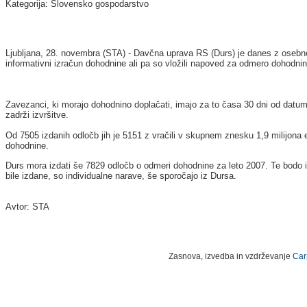
Kategorija: Slovensko gospodarstvo
Ljubljana, 28. novembra (STA) - Davčna uprava RS (Durs) je danes z osebno 
informativni izračun dohodnine ali pa so vložili napoved za odmero dohodni
Zavezanci, ki morajo dohodnino doplačati, imajo za to časa 30 dni od datuma
zadrži izvršitve.
Od 7505 izdanih odločb jih je 5151 z vračili v skupnem znesku 1,9 milijona e
dohodnine.
Durs mora izdati še 7829 odločb o odmeri dohodnine za leto 2007. Te bodo 
bile izdane, so individualne narave, še sporočajo iz Dursa.
Avtor: STA
Zasnova, izvedba in vzdrževanje
Car