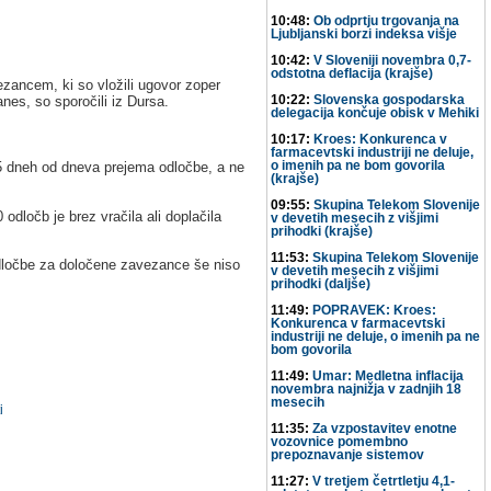
10:48:
Ob odprtju trgovanja na
Ljubljanski borzi indeksa višje
10:42:
V Sloveniji novembra 0,7-
odstotna deflacija (krajše)
zancem, ki so vložili ugovor zoper
10:22:
Slovenska gospodarska
nes, so sporočili iz Dursa.
delegacija končuje obisk v Mehiki
10:17:
Kroes: Konkurenca v
farmacevtski industriji ne deluje,
 15 dneh od dneva prejema odločbe, a ne
o imenih pa ne bom govorila
(krajše)
09:55:
Skupina Telekom Slovenije
odločb je brez vračila ali doplačila
v devetih mesecih z višjimi
prihodki (krajše)
11:53:
Skupina Telekom Slovenije
odločbe za določene zavezance še niso
v devetih mesecih z višjimi
prihodki (daljše)
11:49:
POPRAVEK: Kroes:
Konkurenca v farmacevtski
industriji ne deluje, o imenih pa ne
bom govorila
11:49:
Umar: Medletna inflacija
novembra najnižja v zadnjih 18
mesecih
i
11:35:
Za vzpostavitev enotne
vozovnice pomembno
prepoznavanje sistemov
11:27:
V tretjem četrtletju 4,1-