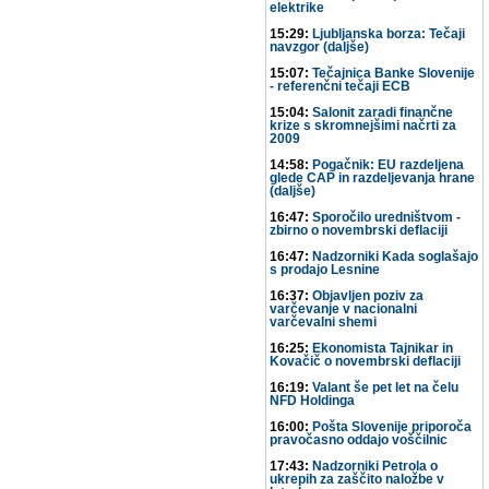
elektrike
15:29:
Ljubljanska borza: Tečaji
navzgor (daljše)
15:07:
Tečajnica Banke Slovenije
- referenčni tečaji ECB
15:04:
Salonit zaradi finančne
krize s skromnejšimi načrti za
2009
14:58:
Pogačnik: EU razdeljena
glede CAP in razdeljevanja hrane
(daljše)
16:47:
Sporočilo uredništvom -
zbirno o novembrski deflaciji
16:47:
Nadzorniki Kada soglašajo
s prodajo Lesnine
16:37:
Objavljen poziv za
varčevanje v nacionalni
varčevalni shemi
16:25:
Ekonomista Tajnikar in
Kovačič o novembrski deflaciji
16:19:
Valant še pet let na čelu
NFD Holdinga
16:00:
Pošta Slovenije priporoča
pravočasno oddajo voščilnic
17:43:
Nadzorniki Petrola o
ukrepih za zaščito naložbe v