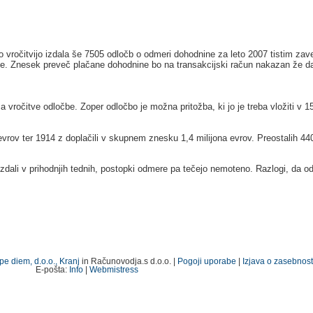
vročitvijo izdala še 7505 odločb o odmeri dohodnine za leto 2007 tistim zave
ne. Znesek preveč plačane dohodnine bo na transakcijski račun nakazan že da
 vročitve odločbe. Zoper odločbo je možna pritožba, ki jo je treba vložiti v
vrov ter 1914 z doplačili v skupnem znesku 1,4 milijona evrov. Preostalih 440 
izdali v prihodnjih tednih, postopki odmere pa tečejo nemoteno. Razlogi, da 
pe diem, d.o.o., Kranj
in Računovodja.s d.o.o. |
Pogoji uporabe
|
Izjava o zasebnost
E-pošta:
Info
|
Webmistress