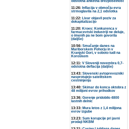
odstotna anketna brezposelnost
11:26:
Inflacija v območju evra
strmoglavila na 2,1 odstotka
11:22:
Livar objavil poziv za
dokapitalizacijo
11:20:
Kroes: Konkurenca v
farmacevtski industriji ne deluje,
o imenih pa ne bom govorila
(daljše)
10:56:
Smučanje danes na
Mariborskem Pohorju in v
Kranjski Gori, v soboto tudi na
Koroškem
12:11:
V Sloveniji novembra 0,7-
odstotna deflacija (daljše)
13:43:
Slovenski avtoprevozniki
nasprotujejo satelitskem
cestninjenju
13:40:
Skimar do konca oktobra z
48 milijoni evrov prihodkov
13:36:
Gorenje pridobilo 4800
lastnih delnic
13:33:
Mura letos z 1,4 milijona
evrov izgube
13:23:
Sum korupcije pri javni
prodaji NKBM
13:21:
Casino Ljubljana danes