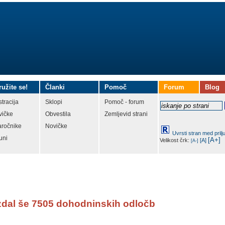
ružite se!
Članki
Pomoč
Forum
Blog
tracija
Sklopi
Pomoč - forum
vičke
Obvestila
Zemljevid strani
aročnike
Novičke
Uvrsti stran med prilj
uni
[A+]
Velikost črk:
[A]
[A-]
zdal še 7505 dohodninskih odločb