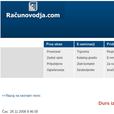
Prva stran
E-seminarji
Prid
Povezave
Trgovina
Regis
Zadnji vpisi
Katalog gradiv
E-no
Priljubljene
Zlati komplet
Za n
Oglaševanje
Sestavljenke
Izrač
<<Nazaj na seznam novic
Durs i
Čas: 28.11.2008 9:46:00