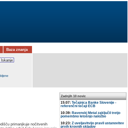
Baza znanja
ubljene
Zadnjih 10 novic
15:07:
Tečajnica Banke Slovenije -
referenčni tečaji ECB
10:39:
Ravenski Metal zaključil tretjo
pomembno letošnjo naložbo
10:23:
Z uveljavitvijo pravil ustanovitev
edišču primanjkuje nočitvenih
prvih krovnih skladov