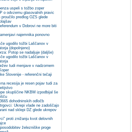
benza uspeli s tožbo zoper
P o odvzemu glasovalnih pravic
o proučilo predlog OZS glede
 olajšav
Referendum v Dobrovi ne more biti
zamenjavi najemnika ponovno
če ugodilo tožbi Laščanov v
torja (dopolnjeno)
rza: Potop se nadaljuje (daljše)
če ugodilo tožbi Laščanov v
torja
ležev tudi menjave v nadzornem
Koper
e Slovenije - referenčni tečaji
a recesija je resen pojav tudi za
tijstvo
pe skupščine NKBM izpodbijal še
išču
 3665 dohodninskih odločb
 trgovci: Ukrepi vlade ne zadoščajo
ani nad sklepi DZ glede ukrepov
ci" proti znižanju kvot delovnih
ujce
 posodobitev železniške proge
Ormož