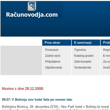
Prva stran
E-seminarji
Prid
Povezave
Trgovina
Regis
Zadnji vpisi
Katalog gradiv
E-no
Priljubljene
Zlati komplet
Za n
Oglaševanje
Sestavljenke
Izrač
Novice z dne 28.12.2008:
09:27:
V Bohinju nov hotel šele po novem letu
Bohinjska Bistrica, 28. decembra (STA) - Nov Park hotel v Bohinju bi moral