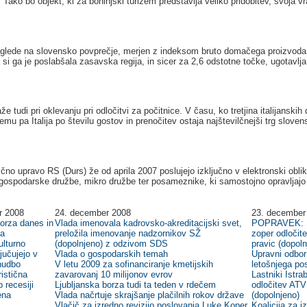
ako bo objekt, ki za bohinjski turizem predstavlja veliko pridobitev, svoja vr
aj glede na slovensko povprečje, merjen z indeksom bruto domačega proizvoda
a si ga je poslabšala zasavska regija, in sicer za 2,6 odstotne točke, ugotavlja
di pri oklevanju pri odločitvi za počitnice. V času, ko tretjina italijanskih d
temu pa Italija po številu gostov in prenočitev ostaja najštevilčnejši trg slove
no upravo RS (Durs) že od aprila 2007 poslujejo izključno v elektronski oblik
gospodarske družbe, mikro družbe ter posameznike, ki samostojno opravljajo
r 2008
24. december 2008
23. december
borza danes in
Vlada imenovala kadrovsko-akreditacijski svet,
POPRAVEK: La
ta
preložila imenovanje nadzornikov SŽ
zoper odloči
ulturno
(dopolnjeno) z odzivom SDS
pravic (dopoln
jučujejo v
Vlada o gospodarskih temah
Upravni odbor
onudbo
V letu 2009 za sofinanciranje kmetijskih
letošnjega po
istična
zavarovanj 10 milijonov evrov
Lastniki Istra
b recesiji
Ljubljanska borza tudi ta teden v rdečem
odločitev ATV
ena
Vlada načrtuje skrajšanje plačilnih rokov države
(dopolnjeno)
Vlačič za izredno revizijo poslovanja Luke Koper
Koalicija za i