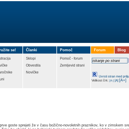
ružite se!
Članki
Pomoč
Forum
Blog
tracija
Sklopi
Pomoč - forum
vičke
Obvestila
Zemljevid strani
aročnike
Novičke
Uvrsti stran med prilj
uni
[A+]
Velikost črk:
[A]
[A-]
 prve goste sprejeti že v času božično-novoletnih praznikov, ko v zimskem sr