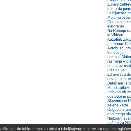
Župani zahtev
ceste do junij
Ljubljanska bo
Moja naložba 
Gorenjske ele
elektrarno
Na Pohorju do
in Videcu
Kazalnik zaup
po marcu 199
Avtobusni pre
koncesije
Lastniki Akti
razmerja v pr
Iztisnitev mal
uresničuje
Zdravilišča d
novoletnimi pr
Delnicam Istr
20 odstotkov
Indeksa ob za
odstotke in po
Slovenija in 
zelene karte
Odgovorni ure
enotirnega si
Nadzorni svet
načrtih za 20
iškotke, da lahko z analizo obiska izboljšujemo storitev, za namene oglaševa