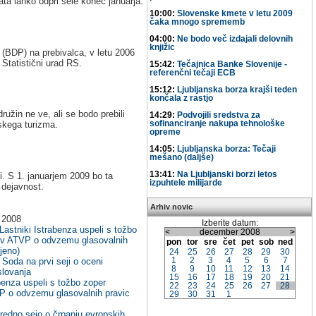
ata lahko odprl šele konec januarja.
10:00:
Slovenske kmete v letu 2009
čaka mnogo sprememb
04:00:
Ne bodo več izdajali delovnih
knjižic
 (BDP) na prebivalca, v letu 2006
 Statistični urad RS.
15:42:
Tečajnica Banke Slovenije -
referenčni tečaji ECB
15:12:
Ljubljanska borza krajši teden
končala z rastjo
ružin ne ve, ali se bodo prebili
14:29:
Podvojili sredstva za
sofinanciranje nakupa tehnološke
nskega turizma.
opreme
14:05:
Ljubljanska borza: Tečaji
mešano (daljše)
13:41:
Na Ljubljanski borzi letos
i. S 1. januarjem 2009 bo ta
izpuhtele milijarde
 dejavnost.
Arhiv novic
 2008
Izberite datum:
stniki Istrabenza uspeli s tožbo
<
december 2008
>
tev ATVP o odvzemu glasovalnih
pon
tor
sre
čet
pet
sob
ned
jeno)
24
25
26
27
28
29
30
 Soda na prvi seji o oceni
1
2
3
4
5
6
7
8
9
10
11
12
13
14
slovanja
15
16
17
18
19
20
21
benza uspeli s tožbo zoper
22
23
24
25
26
27
28
P o odvzemu glasovalnih pravic
29
30
31
1
zredno sejo o črpanju evropskih