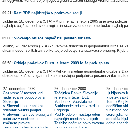
zmogljivosti, vendar se je njegova gradnja zaradi slabega vremena zavlekla. T
09:21:
Rast BDP najhitrejša v podravski regiji
Ljubljana, 28. decembra (STA) - V primerjavi z letom 2005 si je svoj polož
najbolj izboljšala podravska regija, in sicer za eno odstotno točko, najbolj p
09:06:
Slovenijo obišče največ italijanskih turistov
Milano, 28. decembra (STA) - Svetovna finančna in gospodarska kriza se kaže tu
skozi mesec, se Italijani veliko težje odločajo za rezervacijo vnaprej. Kljub 
08:58:
Oddaja podatkov Dursu z letom 2009 le še prek spleta
Ljubljana, 28. decembra (STA) - Velike in srednje gospodarske družbe z Davč
obveznost začela veljati tudi za samostojne podjetnike posameznike, male 
27. december 2008
26. december 2008
25. decembe
Gazprom: V mesecu dni
Tečajnica Banke Slovenije -
Ljubljanska 
nadaljevanje pogovorov s
referenčni tečaji ECB
v petek zapr
Slovenijo
Mariborski Voestalpine
Terme Ptuj k
V Sloveniji lani manj kot
Stahlhandel odslej v okrilju
dediščino vkl
odstotek velikih podjetij
Cognorja
turistično p
V Sloveniji lani več prepeljanih
Pod Predelom nastaja eden
Gorenjska tur
potnikov v cestnem in
največjih mostov v Julijcih
središča klju
zračnem prevozu
Toshiba načrtuje novo tovarno
dobro zased
Trend rasti števila priključkov
za proizvodnjo baterij