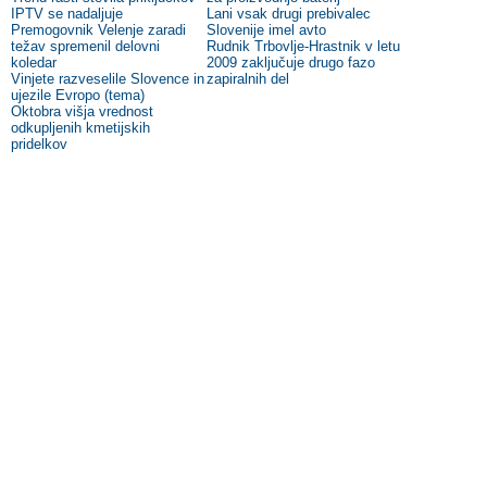
IPTV se nadaljuje
Lani vsak drugi prebivalec
Premogovnik Velenje zaradi
Slovenije imel avto
težav spremenil delovni
Rudnik Trbovlje-Hrastnik v letu
koledar
2009 zaključuje drugo fazo
Vinjete razveselile Slovence in
zapiralnih del
ujezile Evropo (tema)
Oktobra višja vrednost
odkupljenih kmetijskih
pridelkov