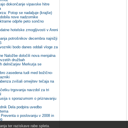
ajo dokončanje vipavske hitre
a
rza: Potop se nadaljuje (krajše)
dobila nove nadzornike
ktrarne odprle peto sončno
datne hotelske zmogljivosti v Areni
anja potrošnikov decembra najnižji
6
vozniki bodo danes oddali vloge za
vne Naložbe določili nova menjalna
evzetih družbah
ih delničarjev Merkurja se
obro zasedena tudi med božično-
azniki
abenza zvišali omejitev tečaja na
četku trgovanja navzdol za tri
l
Rusija s sporazumom o priznavanju
dnik Dela podpira uvedbo
stema
 Preventa o poslovanju v 2008 in
09
nja ter raziskave rabe spleta.