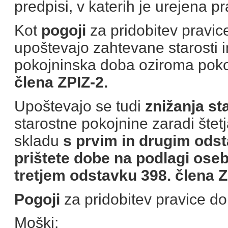
predpisi, v katerih je urejena p
Kot
pogoji
za pridobitev pravic
upoštevajo zahtevane starosti 
pokojninska doba oziroma pok
člena ZPIZ-2.
Upoštevajo se tudi
znižanja st
starostne pokojnine zaradi šte
skladu
s prvim in drugim ods
prištete dobe na podlagi oseb
tretjem odstavku 398. člena Z
Pogoji
za pridobitev pravice d
Moški: