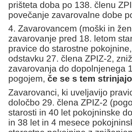
prišteta doba po 138. členu ZPI
povečanje zavarovalne dobe p
4. Zavarovancem (moški in žen
zavarovanje pred 18. letom star
pravice do starostne pokojnine
odstavku 27. člena ZPIZ-2, zni
zavarovanja do dopolnjenega 18.
pogojem,
če se s tem strinjajo
Zavarovanci, ki uveljavijo prav
določbo 29. člena ZPIZ-2 (pogoj
starosti in 40 let pokojninske 
in 38 let in 4 mesece pokojnins