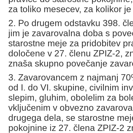
za toliko mesecev, za kolikor j
2. Po drugem odstavku 398. čl
jim je zavarovalna doba s pove
starostne meje za pridobitev pr
določene v 27. členu ZPIZ-2, zn
znaša skupno povečanje zavar
3. Zavarovancem z najmanj 70%
od I. do VI. skupine, civilnim in
slepim, gluhim, obolelim za bol
vključenim v obvezno zavarovan
drugega dela, se starostne meje
pokojnine iz 27. člena ZPIZ-2 z