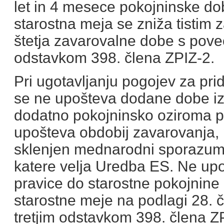
let in 4 mesece pokojninske d
starostna meja se zniža tistim 
štetja zavarovalne dobe s pove
odstavkom 398. člena ZPIZ-2.
Pri ugotavljanju pogojev za pri
se ne upošteva dodane dobe iz 
dodatno pokojninsko oziroma p
upošteva obdobij zavarovanja, p
sklenjen mednarodni sporazum
katere velja Uredba ES. Ne upoš
pravice do starostne pokojnine 
starostne meje na podlagi 28. č
tretjim odstavkom 398. člena Z