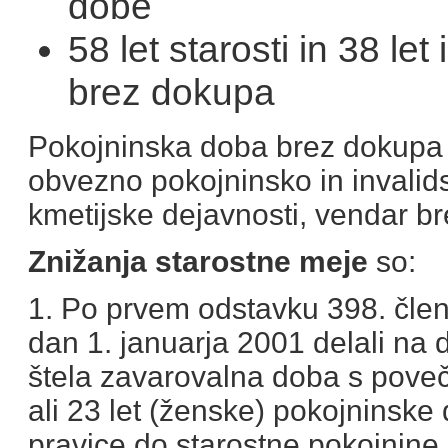
dobe
58 let starosti in 38 l
brez dokupa
Pokojninska doba brez dokupa j
obvezno pokojninsko in invalid
kmetijske dejavnosti, vendar b
Znižanja starostne meje
so:
1. Po prvem odstavku 398. čle
dan 1. januarja 2001 delali na d
štela zavarovalna doba s poveč
ali 23 let (ženske) pokojninske
pravice do starostne pokojnine,