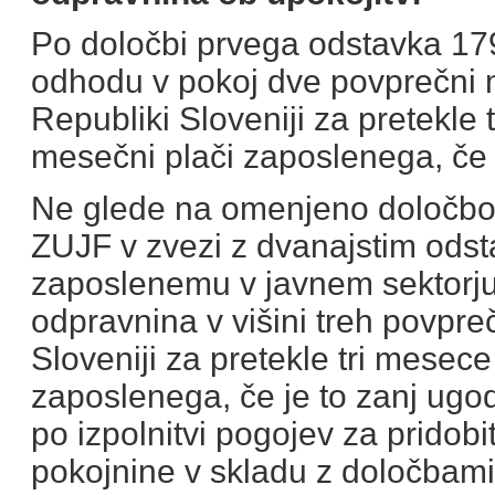
Po določbi prvega odstavka 17
odhodu v pokoj dve povprečni 
Republiki Sloveniji za pretekle
mesečni plači zaposlenega, če 
Ne glede na omenjeno določbo 
ZUJF v zvezi z dvanajstim ods
zaposlenemu v javnem sektorju
odpravnina v višini treh povpr
Sloveniji za pretekle tri mesece
zaposlenega, če je to zanj ugo
po izpolnitvi pogojev za pridob
pokojnine v skladu z določbam