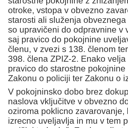
starostne pokojnine z znižanjem
otroke, vstopa v obvezno zavar
starosti ali služenja obveznega
so upravičeni do odpravnine v vi
saj pravico do pokojnine uveljav
členu, v zvezi s 138. členom te
398. člena ZPIZ-2. Enako velja 
pravico do starostne pokojnine 
Zakonu o policiji ter Zakonu o 
V pokojninsko dobo brez dokup
naslova vključitve v obvezno d
oziroma poklicno zavarovanje,
izrecno uveljavlja in mu v tem 