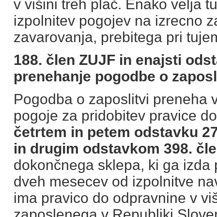
v višini treh plač. Enako velja 
izpolnitev pogojev na izrecno 
zavarovanja, prebitega pri tuj
188. člen ZUJF in enajsti ods
prenehanje pogodbe o zaposli
Pogodba o zaposlitvi preneha ve
pogoje za pridobitev pravice d
četrtem in petem odstavku 27.
in drugim odstavkom 398. čle
dokončnega sklepa, ki ga izda p
dveh mesecev od izpolnitve na
ima pravico do odpravnine v vi
zaposlenega v Republiki Sloven