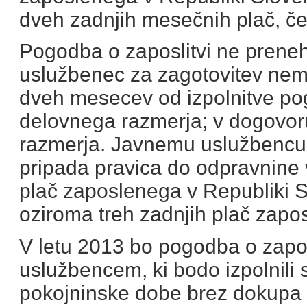
dveh zadnjih mesečnih plač, če
Pogodba o zaposlitvi ne preneha
uslužbenec za zagotovitev ne
dveh mesecev od izpolnitve po
delovnega razmerja; v dogovoru
razmerja. Javnemu uslužbencu
pripada pravica do odpravnine 
plač zaposlenega v Republiki Sl
oziroma treh zadnjih plač zapos
V letu 2013 bo pogodba o zaposl
uslužbencem, ki bodo izpolnili s
pokojninske dobe brez dokupa (