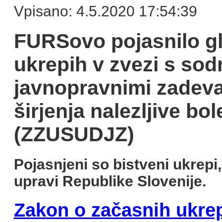
Vpisano: 4.5.2020 17:54:39
FURSovo pojasnilo g
ukrepih v zvezi s sod
javnopravnimi zadev
širjenja nalezljive bo
(ZZUSUDJZ)
Pojasnjeni so bistveni ukrepi,
upravi Republike Slovenije.
Zakon o začasnih ukrep