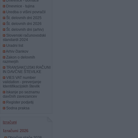
Dnevnice - domače
Dnevnice - tujina
Uredba o višini povračil
Št. delovnih dni 2025
Št. delovnih dni 2026
Št. delovnih dni (arhiv)
Slovenski računovodski
standardi 2024
Uradni list
Arhiv člankov
Zakon o delovnih
razmerjih
TRANSAKCIJSKI RAČUNI
IN DAVČNE ŠTEVILKE
VIES VAT number
validation - preverjanje
Identifikacijskih številk
Iskanje po seznamu
davčnih zavezancev
Register podjetij
Sodna praksa
Izračuni
Izračuni 2026
Obračun plače 2026