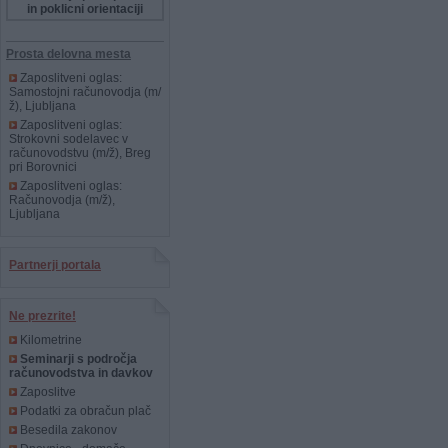
in poklicni orientaciji
Prosta delovna mesta
Zaposlitveni oglas:
Samostojni računovodja (m/
ž), Ljubljana
Zaposlitveni oglas:
Strokovni sodelavec v
računovodstvu (m/ž), Breg
pri Borovnici
Zaposlitveni oglas:
Računovodja (m/ž),
Ljubljana
Partnerji portala
Ne prezrite!
Kilometrine
Seminarji s področja
računovodstva in davkov
Zaposlitve
Podatki za obračun plač
Besedila zakonov