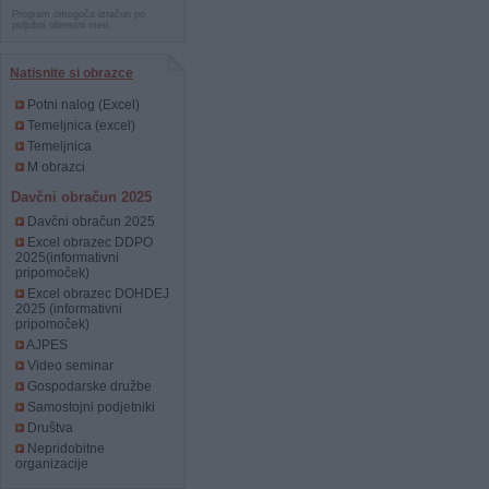
Program omogoča izračun po
poljubni obrestni meri.
Natisnite si obrazce
Potni nalog (Excel)
Temeljnica (excel)
Temeljnica
M obrazci
Davčni obračun 2025
Davčni obračun 2025
Excel obrazec DDPO
2025(informativni
pripomoček)
Excel obrazec DOHDEJ
2025 (informativni
pripomoček)
AJPES
Video seminar
Gospodarske družbe
Samostojni podjetniki
Društva
Nepridobitne
organizacije