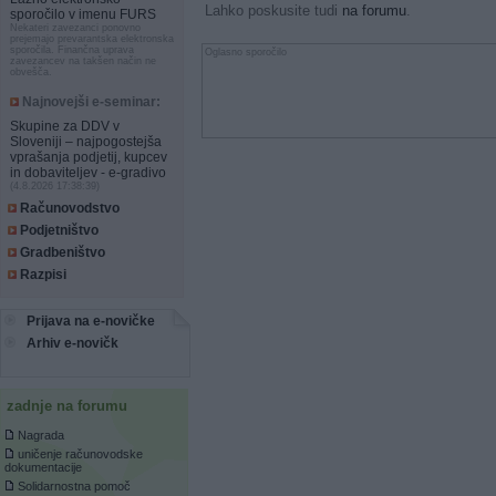
Lahko poskusite tudi
na forumu
.
sporočilo v imenu FURS
Nekateri zavezanci ponovno
prejemajo prevarantska elektronska
sporočila. Finančna uprava
Oglasno sporočilo
zavezancev na takšen način ne
obvešča.
Najnovejši e-seminar:
Skupine za DDV v
Sloveniji – najpogostejša
vprašanja podjetij, kupcev
in dobaviteljev - e-gradivo
(4.8.2026 17:38:39)
Računovodstvo
Podjetništvo
Gradbeništvo
Razpisi
Prijava na e-novičke
Arhiv e-novičk
zadnje na forumu
Nagrada
uničenje računovodske
dokumentacije
Solidarnostna pomoč