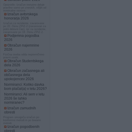
Opozorilo: Izračun trenutno deluje
pravilno samo pri zneskih, višjih od
minimalne osnove.
Izračun avtorskega
honorarja 2026
Izračun za rezidente, zavarovane
po 20. členu ZPIZ-2 (zavarovan za
polni delovni čas), ter za rezidente,
zavarovane po 18. členu ZPIZ-2.
Podjemna pogodba
2026
Obračun najemnine
2026
Fizična oseba odda nepremičnino
pravni osebi.
Obračun študentskega
dela 2026
Obračun začasnega ali
občasnega dela
upokojencev 2026
Normiranci: Koliko davka
bom plačal(a) v letu 2026?
Normiranci: Ali sem v letu
2026 še lahko
normiranec?
Izračun zamudnih
obresti
Program omogoča izračun po
konformni metodi in po linearni
metodi.
Izračun pogodbenih
obresti