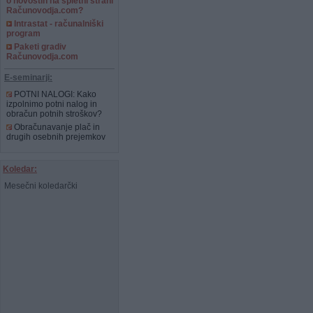
o novostih na spletni strani
Računovodja.com?
Intrastat - računalniški
program
Paketi gradiv
Računovodja.com
E-seminarji:
POTNI NALOGI: Kako
izpolnimo potni nalog in
obračun potnih stroškov?
Obračunavanje plač in
drugih osebnih prejemkov
Koledar:
Mesečni koledarčki