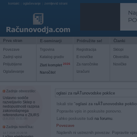
kontakt
oglaševanje
zemljevid strani
|
|
Prva stran
E-seminarji
Pridružite se!
Članki
Povezave
Trgovina
Registracija
Sklopi
Zadnji vpisi
Katalog gradiv
E-novičke
Obvestila
Priljubljene
2026
Za naročnike
Novičke
Zlati komplet
Oglaševanje
Izračuni
Naročilo!
Zadnje obvestilo:
Ustavno sodiče
razveljavilo Sklep o
Iskali ste "
oglasi za raÄŤunovodske poklic
nedopustnosti razpisa
zakonodajnega
Popravite vpis in poskusite ponovno.
referenduma o ZIURS
Lahko poskusite tudi
na forumu
.
(3.8.2026 15:51:09)
Povezave
Zadnja novička:
Najdenih ni ustreznih povezav. Popravite vpi
14.7.2026 20:29:58
Lažno elektronsko