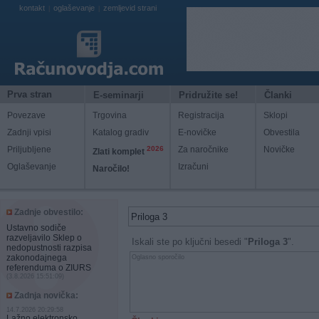
kontakt
oglaševanje
zemljevid strani
|
|
Prva stran
E-seminarji
Pridružite se!
Članki
Povezave
Trgovina
Registracija
Sklopi
Zadnji vpisi
Katalog gradiv
E-novičke
Obvestila
Priljubljene
2026
Za naročnike
Novičke
Zlati komplet
Oglaševanje
Izračuni
Naročilo!
Zadnje obvestilo:
Ustavno sodiče
razveljavilo Sklep o
Iskali ste po ključni besedi "
Priloga 3
".
nedopustnosti razpisa
zakonodajnega
Oglasno sporočilo
referenduma o ZIURS
(3.8.2026 15:51:09)
Zadnja novička:
14.7.2026 20:29:58
Lažno elektronsko