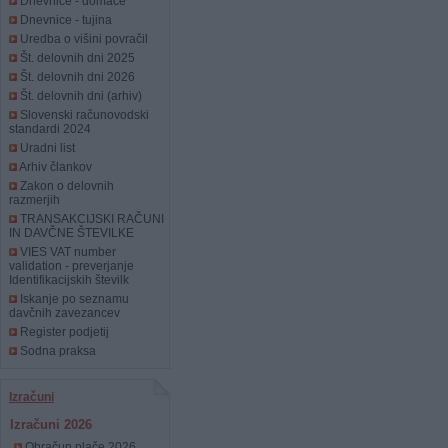
Dnevnice - domače
Dnevnice - tujina
Uredba o višini povračil
Št. delovnih dni 2025
Št. delovnih dni 2026
Št. delovnih dni (arhiv)
Slovenski računovodski
standardi 2024
Uradni list
Arhiv člankov
Zakon o delovnih
razmerjih
TRANSAKCIJSKI RAČUNI
IN DAVČNE ŠTEVILKE
VIES VAT number
validation - preverjanje
Identifikacijskih številk
Iskanje po seznamu
davčnih zavezancev
Register podjetij
Sodna praksa
Izračuni
Izračuni 2026
Obračun plače 2026