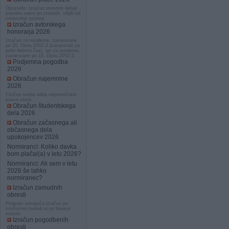
Opozorilo: Izračun trenutno deluje
pravilno samo pri zneskih, višjih od
minimalne osnove.
Izračun avtorskega
honorarja 2026
Izračun za rezidente, zavarovane
po 20. členu ZPIZ-2 (zavarovan za
polni delovni čas), ter za rezidente,
zavarovane po 18. členu ZPIZ-2.
Podjemna pogodba
2026
Obračun najemnine
2026
Fizična oseba odda nepremičnino
pravni osebi.
Obračun študentskega
dela 2026
Obračun začasnega ali
občasnega dela
upokojencev 2026
Normiranci: Koliko davka
bom plačal(a) v letu 2026?
Normiranci: Ali sem v letu
2026 še lahko
normiranec?
Izračun zamudnih
obresti
Program omogoča izračun po
konformni metodi in po linearni
metodi.
Izračun pogodbenih
obresti