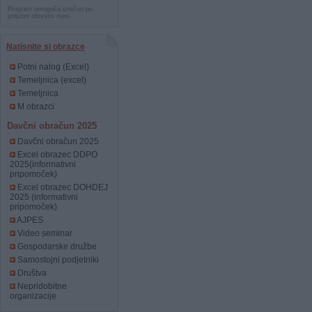
Program omogoča izračun po
poljubni obrestni meri.
Natisnite si obrazce
Potni nalog (Excel)
Temeljnica (excel)
Temeljnica
M obrazci
Davčni obračun 2025
Davčni obračun 2025
Excel obrazec DDPO
2025(informativni
pripomoček)
Excel obrazec DOHDEJ
2025 (informativni
pripomoček)
AJPES
Video seminar
Gospodarske družbe
Samostojni podjetniki
Društva
Nepridobitne
organizacije