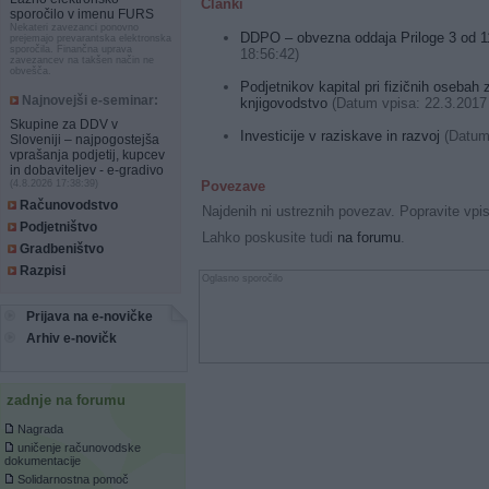
Članki
sporočilo v imenu FURS
Nekateri zavezanci ponovno
DDPO – obvezna oddaja Priloge 3 od 1
prejemajo prevarantska elektronska
sporočila. Finančna uprava
18:56:42)
zavezancev na takšen način ne
obvešča.
Podjetnikov kapital pri fizičnih osebah 
Najnovejši e-seminar:
knjigovodstvo
(Datum vpisa: 22.3.2017
Skupine za DDV v
Investicije v raziskave in razvoj
(Datum 
Sloveniji – najpogostejša
vprašanja podjetij, kupcev
in dobaviteljev - e-gradivo
Povezave
(4.8.2026 17:38:39)
Računovodstvo
Najdenih ni ustreznih povezav. Popravite vpi
Podjetništvo
Lahko poskusite tudi
na forumu
.
Gradbeništvo
Razpisi
Oglasno sporočilo
Prijava na e-novičke
Arhiv e-novičk
zadnje na forumu
Nagrada
uničenje računovodske
dokumentacije
Solidarnostna pomoč