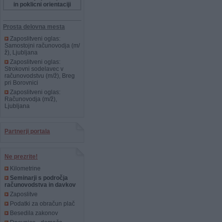
in poklicni orientaciji
Prosta delovna mesta
Zaposlitveni oglas:
Samostojni računovodja (m/
ž), Ljubljana
Zaposlitveni oglas:
Strokovni sodelavec v
računovodstvu (m/ž), Breg
pri Borovnici
Zaposlitveni oglas:
Računovodja (m/ž),
Ljubljana
Partnerji portala
Ne prezrite!
Kilometrine
Seminarji s področja
računovodstva in davkov
Zaposlitve
Podatki za obračun plač
Besedila zakonov