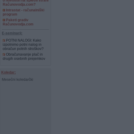
o novostih na spletni strani
Računovodja.com?
Intrastat - računalniški
program
Paketi gradiv
Računovodja.com
E-seminarji:
POTNI NALOGI: Kako
izpolnimo potni nalog in
obračun potnih stroškov?
Obračunavanje plač in
drugih osebnih prejemkov
Koledar:
Mesečni koledarčki