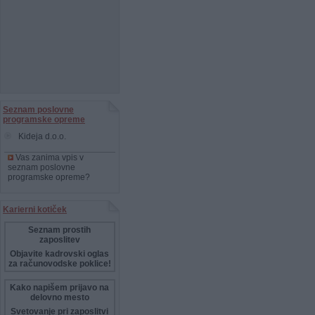
Seznam poslovne
programske opreme
Kideja d.o.o.
Vas zanima vpis v
seznam poslovne
programske opreme?
Karierni kotiček
Seznam prostih
zaposlitev
Objavite kadrovski oglas
za računovodske poklice!
Kako napišem prijavo na
delovno mesto
Svetovanje pri zaposlitvi