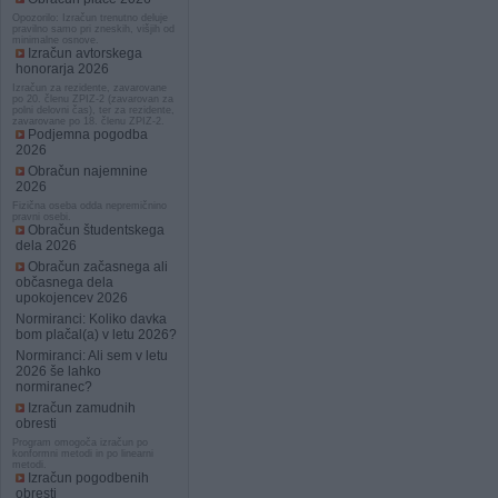
Opozorilo: Izračun trenutno deluje
pravilno samo pri zneskih, višjih od
minimalne osnove.
Izračun avtorskega
honorarja 2026
Izračun za rezidente, zavarovane
po 20. členu ZPIZ-2 (zavarovan za
polni delovni čas), ter za rezidente,
zavarovane po 18. členu ZPIZ-2.
Podjemna pogodba
2026
Obračun najemnine
2026
Fizična oseba odda nepremičnino
pravni osebi.
Obračun študentskega
dela 2026
Obračun začasnega ali
občasnega dela
upokojencev 2026
Normiranci: Koliko davka
bom plačal(a) v letu 2026?
Normiranci: Ali sem v letu
2026 še lahko
normiranec?
Izračun zamudnih
obresti
Program omogoča izračun po
konformni metodi in po linearni
metodi.
Izračun pogodbenih
obresti