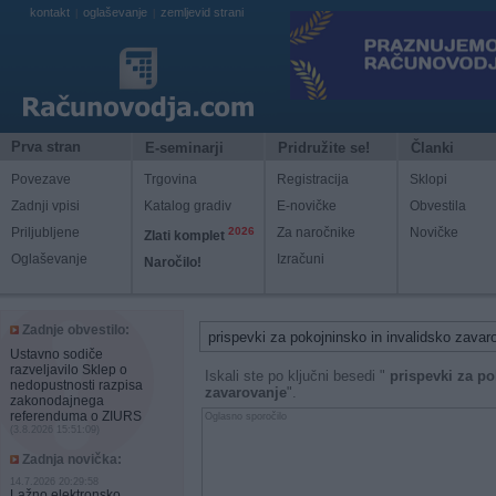
kontakt
oglaševanje
zemljevid strani
|
|
Prva stran
E-seminarji
Pridružite se!
Članki
Povezave
Trgovina
Registracija
Sklopi
Zadnji vpisi
Katalog gradiv
E-novičke
Obvestila
Priljubljene
2026
Za naročnike
Novičke
Zlati komplet
Oglaševanje
Izračuni
Naročilo!
Zadnje obvestilo:
Ustavno sodiče
razveljavilo Sklep o
Iskali ste po ključni besedi "
prispevki za po
nedopustnosti razpisa
zavarovanje
".
zakonodajnega
referenduma o ZIURS
Oglasno sporočilo
(3.8.2026 15:51:09)
Zadnja novička:
14.7.2026 20:29:58
Lažno elektronsko