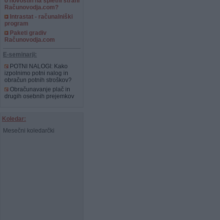
o novostih na spletni strani
Računovodja.com?
Intrastat - računalniški
program
Paketi gradiv
Računovodja.com
E-seminarji:
POTNI NALOGI: Kako
izpolnimo potni nalog in
obračun potnih stroškov?
Obračunavanje plač in
drugih osebnih prejemkov
Koledar:
Mesečni koledarčki