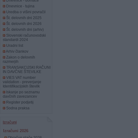
Dnevnice - domače
Dnevnice - tujina
Uredba o višini povračil
Št. delovnih dni 2025
Št. delovnih dni 2026
Št. delovnih dni (arhiv)
Slovenski računovodski
standardi 2024
Uradni list
Arhiv člankov
Zakon o delovnih
razmerjih
TRANSAKCIJSKI RAČUNI
IN DAVČNE ŠTEVILKE
VIES VAT number
validation - preverjanje
Identifikacijskih številk
Iskanje po seznamu
davčnih zavezancev
Register podjetij
Sodna praksa
Izračuni
Izračuni 2026
Obračun plače 2026