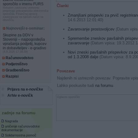
sporočilo v imenu FURS
Članki
Nekateri zavezanci ponovno
prejemajo prevarantska elektronska
sporočila. Finančna uprava
Zmanjšani prispevki za prvič registriran
zavezancev na takšen način ne
14.6.2013 12:01:40)
obvešča.
Najnovejši e-seminar:
Zavarovanje prostovoljcev
(Datum vpisa
Skupine za DDV v
Spremembe zneskov pavšalnih prispevk
Sloveniji – najpogostejša
zavarovanje
(Datum vpisa: 19.3.2012 1
vprašanja podjetij, kupcev
in dobaviteljev - e-gradivo
Novi zneski pavšalnih prispevkov za po
(4.8.2026 17:38:39)
od 1.3.2008 dalje
(Datum vpisa: 8.9.200
Računovodstvo
Podjetništvo
Gradbeništvo
Povezave
Razpisi
Najdenih ni ustreznih povezav. Popravite vpi
Lahko poskusite tudi
na forumu
.
Prijava na e-novičke
Arhiv e-novičk
Oglasno sporočilo
zadnje na forumu
Nagrada
uničenje računovodske
dokumentacije
Solidarnostna pomoč