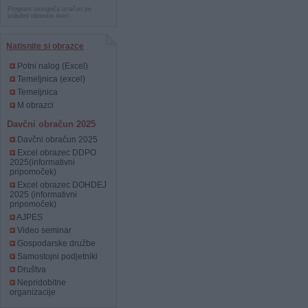
Program omogoča izračun po
poljubni obrestni meri.
Natisnite si obrazce
Potni nalog (Excel)
Temeljnica (excel)
Temeljnica
M obrazci
Davčni obračun 2025
Davčni obračun 2025
Excel obrazec DDPO
2025(informativni
pripomoček)
Excel obrazec DOHDEJ
2025 (informativni
pripomoček)
AJPES
Video seminar
Gospodarske družbe
Samostojni podjetniki
Društva
Nepridobitne
organizacije