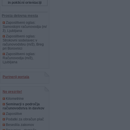
in poklicni orientaciji
Prosta delovna mesta
Zaposlitveni oglas:
Samostojni računovodja (m/
ž), Ljubljana
Zaposlitveni oglas:
Strokovni sodelavec v
računovodstvu (m/ž), Breg
pri Borovnici
Zaposlitveni oglas:
Računovodja (m/ž),
Ljubljana
Partnerji portala
Ne prezrite!
Kilometrine
Seminarji s področja
računovodstva in davkov
Zaposlitve
Podatki za obračun plač
Besedila zakonov