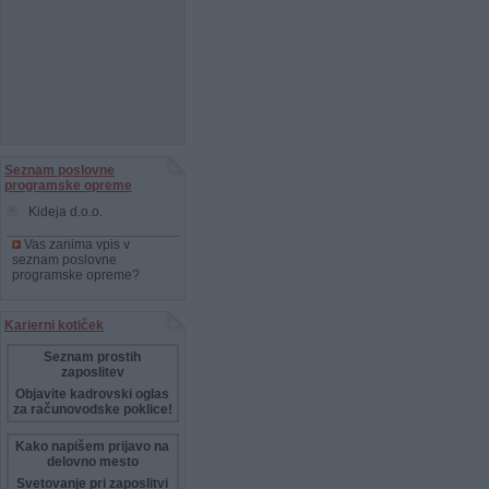
Seznam poslovne
programske opreme
Kideja d.o.o.
Vas zanima vpis v
seznam poslovne
programske opreme?
Karierni kotiček
Seznam prostih
zaposlitev
Objavite kadrovski oglas
za računovodske poklice!
Kako napišem prijavo na
delovno mesto
Svetovanje pri zaposlitvi