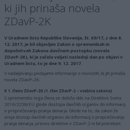
ki jih prinaša novela
ZDavP-2K
V Uradnem listu Republike Slovenije, št. 69/17, z dne 8.
12. 2017, je bil objavljen Zakon o spremembah in
dopolnitvah Zakona davčnem postopku (novela
ZDavP-2K), ki je začela veljati naslednji dan po objavi v
Uradnem listu, to je dne 9. 12. 2017.
V nadaljevanju podajamo informacije o novostih, ki jih prinaša
novela ZDavP-2K.
K 1. členu ZDavP-2K (1. člen ZDavP-2 – vsebina zakona)
S spremembo tega člena se določa sklic na Direktivo Sveta
2016/2258/EU glede dostopa davčnih organov do informacij
o preprečevanju pranja denarja. Glede na to, da zakon že
ureja dostop davčnih organov do informacij o preprečevanju
pranja denarja, prenos direktive v ZDavP-2 ni bil potreben.