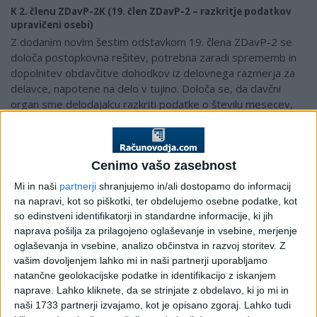
K 2. členu ZDavP-2K (19. člen ZDavP-2 – razkritje podatkov
upravičeni osebi)
Z dodanim novim šestim odstavkom 19. člena ZDavP-2 se
določa postopkovna rešitev, potrebna zaradi sprememb in
dopolnitev obdavčitve dohodkov iz delovnega razmerja za
delavce, napotene na delo v tujino. Določa se, da davčni
organ sme delodajalcu razkriti podatke o številu mesecev,
za izplačila, v katerih je za posameznega zavezanca, ki je
zaposlen pri njem, že bila uveljavljena posebna davčna
osnova – napotitev na čezmejno opravljanje dela v skladu z
Cenimo vašo zasebnost
zakonom ki ureja dohodnino (45.a člen, ki se uporablja za
davčna leta od 1. 1. 2018 dalje), ter podatek o času začetka
Mi in naši
partnerji
shranjujemo in/ali dostopamo do informacij
prve napotitve, za katero je bila uveljavljena posebna
na napravi, kot so piškotki, ter obdelujemo osebne podatke, kot
davčna osnova. Davčni organ sme podatke iz prejšnjega
so edinstveni identifikatorji in standardne informacije, ki jih
stavka razkriti za obdobje 10 let od prve napotitve na
naprava pošilja za prilagojeno oglaševanje in vsebine, merjenje
čezmejno opravljanje dela.
oglaševanja in vsebine, analizo občinstva in razvoj storitev.
Z
vašim dovoljenjem lahko mi in naši partnerji uporabljamo
K 3. členu ZDavP-2K (89. člen ZDavP-2 – obnova davčnega
natančne geolokacijske podatke in identifikacijo z iskanjem
postopka)
naprave. Lahko kliknete, da se strinjate z obdelavo, ki jo mi in
Redakcijski popravek, popravi se napačno sklicevanje v
naši 1733 partnerji izvajamo, kot je opisano zgoraj. Lahko tudi