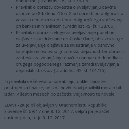
dohodnine (Uradni list RS, št. 138/06),
Pravilnik o obrazcu obvestila o uveljavljanju davčne
osnove po 84. členu ZDoh-2 od obresti od dolgoročno
vezanih denarnih sredstev in dolgoročnega varčevanja
pri bankah in hranilnicah (Uradni list RS, št. 138/06),
Pravilnik o obrazcu vloge za uveljavljanje posebne
olajšave za vzdrževane družinske člane, obrazcu vloge
za uveljavljanje olajšave za investiranje v osnovno
kmetijsko in osnovno gozdarsko dejavnost ter obrazcu
zahtevka za zmanjšanje davčne osnove od dohodka iz
drugega pogodbenega razmerja zaradi uveljavljanja
dejanskih stroškov (Uradni list RS, št. 101/15).
Ti pravilniki se še vedno uporabljajo, dokler minister
pristojen za finance, ne izda novih. Novi pravilniki morajo biti
izdani v šestih mesecih po začetku veljavnosti te novele.
ZDavP-2K je bil objavljen v Uradnem listu Republike
Slovenije št. 69/17 dne 8. 12. 2017, veljati pa je začel
naslednji dan, to je 9. 12. 2017.