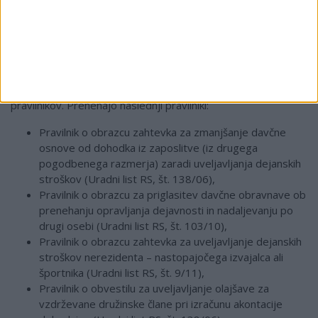
Redakcijski popravek v naslovih 400.a in 400.b člena, tako da
se pravilno nakazuje na četrti del ZDavP-2, ki doslej
pomotoma ni bil naveden.
K 21. in 22. členu ZDavP-2K (prehodne in končna določba)
Prehodna določba ureja pravila o veljavnosti podrejenih
pravilnikov. Prenehajo naslednji pravilniki:
Pravilnik o obrazcu zahtevka za zmanjšanje davčne
osnove od dohodka iz zaposlitve (iz drugega
pogodbenega razmerja) zaradi uveljavljanja dejanskih
stroškov (Uradni list RS, št. 138/06),
Pravilnik o obrazcu za priglasitev davčne obravnave ob
prenehanju opravljanja dejavnosti in nadaljevanju po
drugi osebi (Uradni list RS, št. 103/10),
Pravilnik o obrazcu zahtevka za uveljavljanje dejanskih
stroškov nerezidenta – nastopajočega izvajalca ali
športnika (Uradni list RS, št. 9/11),
Pravilnik o obvestilu za uveljavljanje olajšave za
vzdrževane družinske člane pri izračunu akontacije